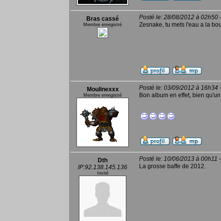
Posté le: 28/08/2012 à 02h50 
Bras cassé
Zesnake, tu mets l'eau a la bou
Membre enregistré
Posté le: 03/09/2012 à 16h34 
Moulinexxx
Bon album en effet, bien qu'un
Membre enregistré
Posté le: 10/06/2013 à 00h11 
Dth
La grosse baffe de 2012.
IP:92.138.145.136
Invité