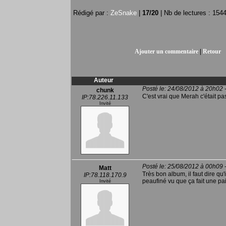
Rédigé par :
ZeSnake
|
17
/
20
| Nb de lectures : 154
Ajouter un commentaire
|
Retour
Auteur
Posté le: 24/08/2012 à 20h02 
chunk
C'est vrai que Merah c'était p
IP:78.226.11.133
Invité
Posté le: 25/08/2012 à 00h09 
Matt
Très bon album, il faut dire qu'
IP:78.118.170.9
peaufiné vu que ça fait une pai
Invité