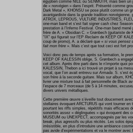
égyptien comme NILE ou SENMUTH, mais bien un proj
de « norvégien » dans l’esprit. Présenté comme gro
Dark Metal », KHONSU se pose plutôt comme un gr
avantgardiste dans la grande tradition norvégienne
ATROX, LEPROUS, VULTURE INDUSTRIES, FLEURETY
one-man band et s’est fait signer cash chez Season 
prestation à l’Inferno Festival. One-man band mené
frère de A. « Obsidian C. » Grønbech (guitariste
"IX" qui figurait sur l’EP
Reclaim
de KEEP OF KALESSIN
coup de promo), A. a déclaré que «
si vous pensez q
fait mon frère
». Mais c’est que tout ceci est fort p
Voici donc peu de temps après sa formation, le p
KEEP OF KALESSIN oblige, S. Grønbech a engagé le
cet album. Après être parti dans le n’importe quoi 
KALESSIN, Thebon a ici trouvé un projet à sa mesure,
vocal, que l’on avait entrevu sur
Armada
. S. s’est 
son frère à la seconde guitare. Mais sur album, KHO
livrer une mixture tout à fait personnelle de Black av
l’espace de 7 morceaux (de 5 à 14 minutes, excuse
divers univers métalliques.
Cette première œuvre s’éveille tout doucement avec
stellaires évoquant ARCTURUS qui vont tourner en t
pourtant les riffs simples, répétitifs mais efficace
sonorités assez « déglinguées » qui évoquent d
MUSEUM ou UNEXPECT, accompagnés par les vocaux
break, plus agressifs ou plus récités. Les solos épi
irrésistible, en plus d’introduire une ambiance co
pas avide d’expérimentations et va le montrer avec l