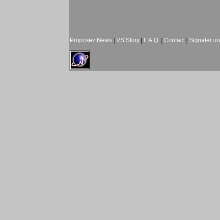
Proposez News
|
VS Story
|
F.A.Q.
|
Contact
|
Signaler u