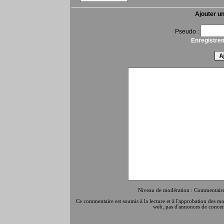
Ajouter u
Pseudo :
Enregistre
Niveau de modération : Commentaires
Ce commentaire est soumis à la lecture et à l'approbation des modé
web, pas d'annonces de concert