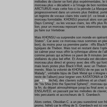
mélodies de clavier se font plus expérimentales, le
morceau plus « décadent » à l’image de bon nombre 
ARCTURUS mais cette fois-ci la période
La Masquer
progressivement dans un univers plus théâtral, por
un registre de vocaux clairs très varié (cf. ce brea
morceau formidable. KHONSU poursuit alors son pé
Days Coming", ou les vocaux clairs, les riffs plus R
lion, pour un morceau reposant mais néanmoins ép
pu faire sur
Vertebrae
.
Mais KHONSU va surprendre son monde en opérant u
States". Car avec ce morceau nous sommes en plein
bon), du moins pour sa première partie : riffs Black/
typiques de Thebon. Mais tout en restant dans l’opt
se calmer pour nous offrir la rythmique ultime de l’al
comme jamais qui achève ce pavé de 9 minutes (enc
stellaires du plus bel effet. Et
Anomalia
est décidemm
morceau plus direct et groovy avec des riffs qui f
mais leurs pistes plus Black’n’Roll, avec un Thebo
menés. Mais la volonté de KHONSU de ne pas se fixe
Malady", véritable bijou de Dark Metal qui s’éloign
reste de l’album) pour lorgner vers KATATONIA et 
par
le clip
léché), des claviers sublimes et un chant c
de "Va Shia (Into the Spectral Sphere)", morceau qui
la fin, du départ atmosphérique jusqu’au final avec 
ENSLAVED, en passant par les mélodies de clavier, l
très percutants et accrocheurs de S. Grønbech.
Alors certes, Obsidian C. a un peu surestimé son frè
promo, héhé) car le riffing de S. Grønbech est ici vo