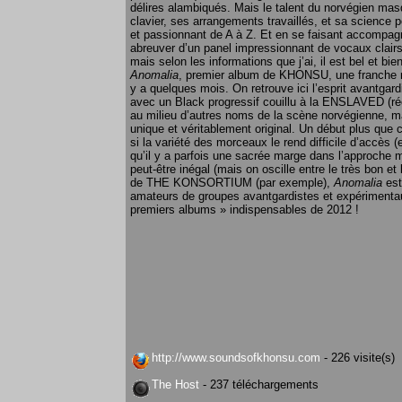
délires alambiqués. Mais le talent du norvégien ma
clavier, ses arrangements travaillés, et sa science p
et passionnant de A à Z. Et en se faisant accompagn
abreuver d’un panel impressionnant de vocaux clairs (
mais selon les informations que j’ai, il est bel et bie
Anomalia
, premier album de KHONSU, une franche réu
y a quelques mois. On retrouve ici l’esprit avantg
avec un Black progressif couillu à la ENSLAVED (
au milieu d’autres noms de la scène norvégienne, m
unique et véritablement original. Un début plus qu
si la variété des morceaux le rend difficile d’accès (
qu’il y a parfois une sacrée marge dans l’approche m
peut-être inégal (mais on oscille entre le très bon e
de THE KONSORTIUM (par exemple),
Anomalia
est
amateurs de groupes avantgardistes et expérimentau
premiers albums » indispensables de 2012 !
http://www.soundsofkhonsu.com
- 226 visite(s)
The Host
- 237 téléchargements