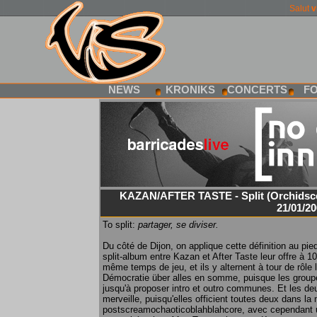
Salut
v
NEWS
KRONIKS
CONCERTS
F
KAZAN/AFTER TASTE - Split (Orchidsc
21/01/2
To split:
partager, se diviser.
Du côté de Dijon, on applique cette définition au pied
split-album entre Kazan et After Taste leur offre à 
même temps de jeu, et ils y alternent à tour de rôle l
Démocratie über alles en somme, puisque les group
jusqu'à proposer intro et outro communes. Et les deu
merveille, puisqu'elles officient toutes deux dans l
postscreamochaoticoblahblahcore, avec cependant u