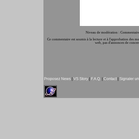
Niveau de modération : Commentaires
Ce commentaire est soumis à la lecture et à l'approbation des modé
web, pas d'annonces de concert
Proposez News
|
VS Story
|
F.A.Q.
|
Contact
|
Signaler u