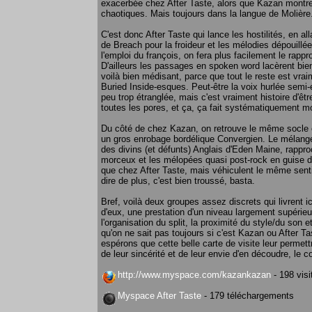
exacerbée chez After Taste, alors que Kazan montrer
chaotiques. Mais toujours dans la langue de Molière.
C'est donc After Taste qui lance les hostilités, en all
de Breach pour la froideur et les mélodies dépouillé
l'emploi du françois, on fera plus facilement le rap
D'ailleurs les passages en spoken word lacèrent bie
voilà bien médisant, parce que tout le reste est vr
Buried Inside-esques. Peut-être la voix hurlée semi-
peu trop étranglée, mais c'est vraiment histoire d'être
toutes les pores, et ça, ça fait systématiquement 
Du côté de chez Kazan, on retrouve le même socle
un gros enrobage bordélique Convergien. Le mélange
des divins (et défunts) Anglais d'Eden Maine, rapp
morceux et les mélopées quasi post-rock en guise 
que chez After Taste, mais véhiculent le même senti
dire de plus, c'est bien troussé, basta.
Bref, voilà deux groupes assez discrets qui livrent i
d'eux, une prestation d'un niveau largement supérieur
l'organisation du split, la proximité du style/du son 
qu'on ne sait pas toujours si c'est Kazan ou After Tas
espérons que cette belle carte de visite leur permet
de leur sincérité et de leur envie d'en découdre, le c
http://www.myspace.com/kazankazan
- 198 visi
Myspace After Taste
- 179 téléchargements