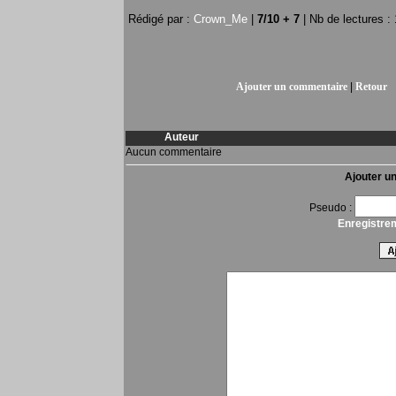
Rédigé par :
Crown_Me
|
7
/
10 + 7
| Nb de lectures :
Ajouter un commentaire
|
Retour
Auteur
Aucun commentaire
Ajouter u
Pseudo :
Enregistre