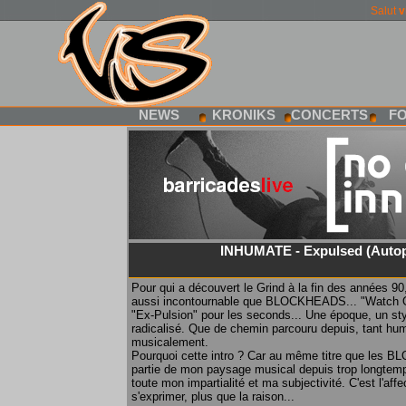
Salut
v
NEWS
KRONIKS
CONCERTS
F
INHUMATE - Expulsed (Autop
Pour qui a découvert le Grind à la fin des années 
aussi incontournable que BLOCKHEADS... "Watch Ou
"Ex-Pulsion" pour les seconds... Une époque, un styl
radicalisé. Que de chemin parcouru depuis, tant h
musicalement.
Pourquoi cette intro ? Car au même titre que les 
partie de mon paysage musical depuis trop longtem
toute mon impartialité et ma subjectivité. C'est l'aff
s'exprimer, plus que la raison...