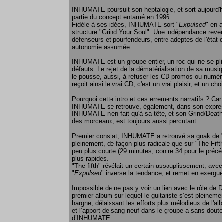
INHUMATE poursuit son heptalogie, et sort aujourd'hu
partie du concept entamé en 1996.
Fidèle à ses idées, INHUMATE sort "
Expulsed
" en 
structure "Grind Your Soul". Une indépendance revend
défenseurs et pourfendeurs, entre adeptes de l'état 
autonomie assumée.
INHUMATE est un groupe entier, un roc qui ne se pl
défauts. Le rejet de la dématérialisation de sa musiq
le pousse, aussi, à refuser les CD promos ou numériq
reçoit ainsi le vrai CD, c'est un vrai plaisir, et un c
Pourquoi cette intro et ces errements narratifs ? Car 
INHUMATE se retrouve, également, dans son expre
INHUMATE n'en fait qu'à sa tête, et son Grind/Death
des morceaux, est toujours aussi percutant.
Premier constat, INHUMATE a retrouvé sa gnak de "Li
pleinement, de façon plus radicale que sur "The Fif
peu plus courte (29 minutes, contre 34 pour le précéd
plus rapides.
"The fifth" révélait un certain assouplissement, avec
"
Expulsed
" inverse la tendance, et remet en exergue
Impossible de ne pas y voir un lien avec le rôle de 
premier album sur lequel le guitariste s’est pleinemen
hargne, délaissant les efforts plus mélodieux de l'
et l’apport de sang neuf dans le groupe a sans dout
d’INHUMATE.