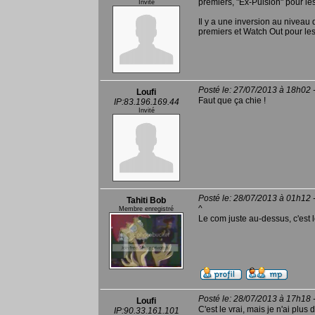
premiers, "Ex-Pulsion" pour les
Invité
Il y a une inversion au niveau
premiers et Watch Out pour le
Posté le: 27/07/2013 à 18h02 
Loufi
Faut que ça chie !
IP:83.196.169.44
Invité
Posté le: 28/07/2013 à 01h12 
Tahiti Bob
^
Membre enregistré
Le com juste au-dessus, c'est le
Posté le: 28/07/2013 à 17h18 
Loufi
C'est le vrai, mais je n'ai plus
IP:90.33.161.101