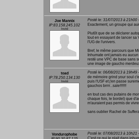
Posté le: 31/07/2013 à 21h00 
Joe Mannix
Exactement, un groupe qui 
IP:83.158.245.102
Invité
Plutôt que de se déclarer auto
tout en essayant de lancer sa 
l'UG de l'univers.
Bref, le même parcours que Mi
Inhumate ont jamais eu aucun 
resté une VPC de base sans su
une image de gaucho merdeux
Posté le: 06/08/2013 à 19h49 
toad
de mémoire grind your soul c'es
IP:78.250.134.130
puis l'USF et j'en passe sureme
Invité
gauchos brrrr...sale!!!!!!!
en tout cas des putains de mo
chaque fois, le bordel) que d'a
m'auraient pas permis de vivre
sans oublier Rachel de Suffer
Posté le: 07/08/2013 à 10h21 
Vondurophobe
C'est ce qui le plait dans inhum
IP:90.30.87.125