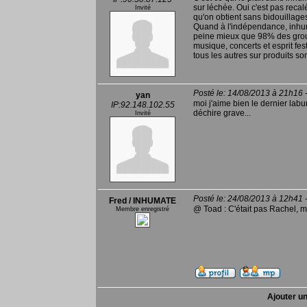
sur léchée. Oui c'est pas recal
Invité
qu'on obtient sans bidouillages 
Quand à l'indépendance, inhum
peine mieux que 98% des grou
musique, concerts et esprit fest
tous les autres sur produits s
Posté le: 14/08/2013 à 21h16 
yan
moi j'aime bien le dernier lab
IP:92.148.102.55
déchire grave...
Invité
Posté le: 24/08/2013 à 12h41 
Fred / INHUMATE
@ Toad : C'était pas Rachel, m
Membre enregistré
Ajouter u