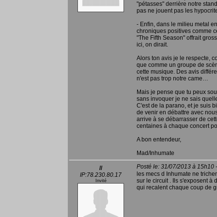
"pétasses" derrière notre stan
pas ne jouent pas les hypocrit
- Enfin, dans le milieu metal e
chroniques positives comme ce
"The Fifth Season" offrait gro
ici, on dirait.
Alors ton avis je le respecte, 
que comme un groupe de scène e
cette musique. Des avis différe
n'est pas trop notre came…
Mais je pense que tu peux sou
sans invoquer je ne sais quell
C'est de la parano, et je suis bi
de venir en débattre avec nous
arrive à se débarrasser de cet
centaines à chaque concert pou
A bon entendeur,
Mad/Inhumate
Posté le: 31/07/2013 à 15h10 
//
les mecs d Inhumate ne triche
IP:78.230.80.17
sur le circuit . Ils s'exposent 
Invité
qui recalent chaque coup de g