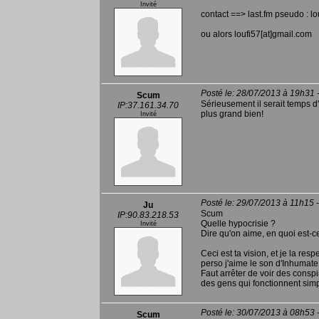
Invité
contact ==> last.fm pseudo : lo
ou alors loufi57[at]gmail.com
Posté le: 28/07/2013 à 19h31 
Scum
Sérieusement il serait temps d'
IP:37.161.34.70
plus grand bien!
Invité
Posté le: 29/07/2013 à 11h15 
Ju
Scum
IP:90.83.218.53
Quelle hypocrisie ?
Invité
Dire qu'on aime, en quoi est-c
Ceci est ta vision, et je la res
perso j'aime le son d'Inhumate, e
Faut arrêter de voir des conspir
des gens qui fonctionnent sim
Posté le: 30/07/2013 à 08h53 
Scum