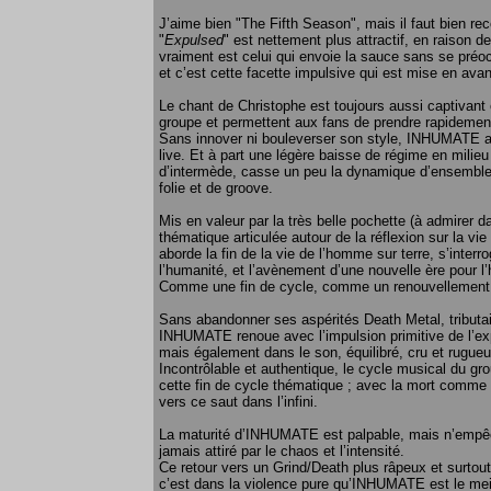
J’aime bien "The Fifth Season", mais il faut bien rec
"
Expulsed
" est nettement plus attractif, en raison
vraiment est celui qui envoie la sauce sans se préo
et c’est cette facette impulsive qui est mise en avan
Le chant de Christophe est toujours aussi captivan
groupe et permettent aux fans de prendre rapidemen
Sans innover ni bouleverser son style, INHUMATE a r
live. Et à part une légère baisse de régime en milie
d’intermède, casse un peu la dynamique d’ensemble)
folie et de groove.
Mis en valeur par la très belle pochette (à admirer dan
thématique articulée autour de la réflexion sur la vi
aborde la fin de la vie de l’homme sur terre, s’interro
l’humanité, et l’avènement d’une nouvelle ère pour l
Comme une fin de cycle, comme un renouvellement
Sans abandonner ses aspérités Death Metal, tributa
INHUMATE renoue avec l’impulsion primitive de l’expu
mais également dans le son, équilibré, cru et rugue
Incontrôlable et authentique, le cycle musical du g
cette fin de cycle thématique ; avec la mort comme
vers ce saut dans l’infini.
La maturité d’INHUMATE est palpable, mais n’empêch
jamais attiré par le chaos et l’intensité.
Ce retour vers un Grind/Death plus râpeux et surtou
c’est dans la violence pure qu’INHUMATE est le mei