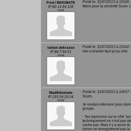
Posté le: 31/07/2013 à 11h26 
Fred / INHUMATE
Merci pour ta sincérité Scum. 
IP:80.14.94.128
Invité
Posté le: 31/07/2013 à 11h42 
tonton dekrasse
rien a branler faut qu'ça chie
IP:84.7.94.51
Invité
Posté le: 31/07/2013 à 14h57 
Mad/Inhumate
Scum,
IP:193.54.29.54
Invité
Je voulais intervenir pour do
groupe.
- Tes reproches sur le côté "pr
techniquement on n'est pas des
cache pas. Mais il y a aussi 
(sinon on enregistrerait pas la