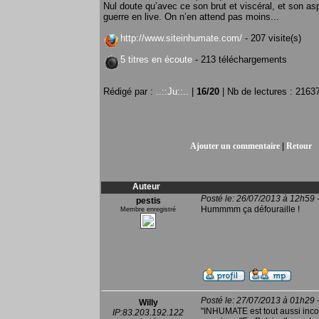
Nul doute qu’avec ce son brut et viscéral, et son asp
guerre en live. On n’en attend pas moins...
http://www.siteinhumate.com/
- 207 visite(s)
5 titres en écoute
- 213 téléchargements
Rédigé par :
..::Ju::..
|
16
/
20
| Nb de lectures : 2163
Ajouter un commentaire
|
Retour
Auteur
Posté le: 26/07/2013 à 12h59 
pestis
Hummmm ça défouraille !
Membre enregistré
Posté le: 27/07/2013 à 01h29 
Willy
"INHUMATE est tout aussi inc
IP:83.203.192.122