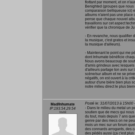
flottant par moment, et on n'
Benighted (groupes que nous s
comparaison belliqueuse ici) et
albums n'aient pas une place 
pense que chaque nouvel albu
travaillons sur cet aspect tech
vérifier que la chronique de Ju
- En revanche, nous qualifier 
la musique, c'est gratos et ins
la musique d'ailleurs).
- Maintenant le point qui me pè
dont Inhumate bénéficie chaque
Nous avons beaucoup de souti
d'amis grindeux avec lesquels 
d'ailleurs partage ton avis su
scène/sur album et ne se prive 
négatifs, on est ouvert à la cri
autour d'une bière bien plus 
notre milieu direct le plus bien
Posté le: 31/07/2013 à 15h00 
Mad/Inhumate
- Dans le milieu du metal un pe
IP:193.54.29.54
soutien que de mecs qui nous p
Invité
du tout, mais depuis 7 ans que 
genre par des mecs on ne peut 
mois un mec sur un forum quel
des connards arrogants, des cap
des pédés aussi (ça c'est plus 