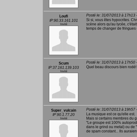
Posté le: 31/07/2013 à 17h13 
Loufi
Si si, vous êtes hypocrites. 
IP:90.33.161.101
scène alors qu'au lycée, c'était 
Invité
temps de changer de fringues 
Posté le: 31/07/2013 à 17h50 
Scum
Quel beau discours bien rodé!
IP:37.161.139.103
Invité
Posté le: 31/07/2013 à 19h57 
Super_vulcain
La musique est ce qu'elle est.
IP:90.1.77.20
Mais si certains membres du g
Invité
"Le groupe est 100% autoprodu
dans le grind ou metal) ou de "
de spam constant... Ils auraie