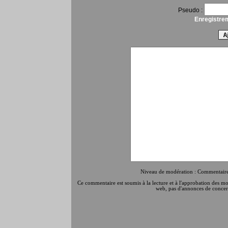
Pseudo :
Enregistre
Niveau de modération : Commentaires
Ce commentaire est soumis à la lecture et à l'approbation des modé
web, pas d'annonces de concert