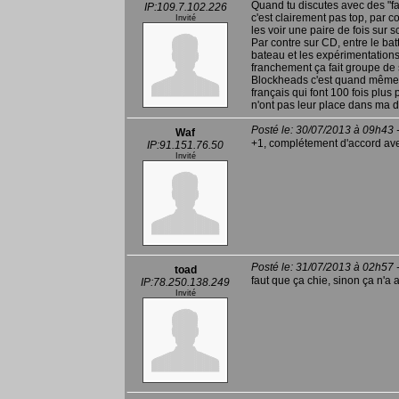
Quand tu discutes avec des "f
IP:109.7.102.226
c'est clairement pas top, par co
Invité
les voir une paire de fois sur s
Par contre sur CD, entre le batt
bateau et les expérimentations
franchement ça fait groupe de s
Blockheads c'est quand même u
français qui font 100 fois plus 
n'ont pas leur place dans ma 
Posté le: 30/07/2013 à 09h43 
Waf
+1, complétement d'accord a
IP:91.151.76.50
Invité
Posté le: 31/07/2013 à 02h57 
toad
faut que ça chie, sinon ça n'a 
IP:78.250.138.249
Invité