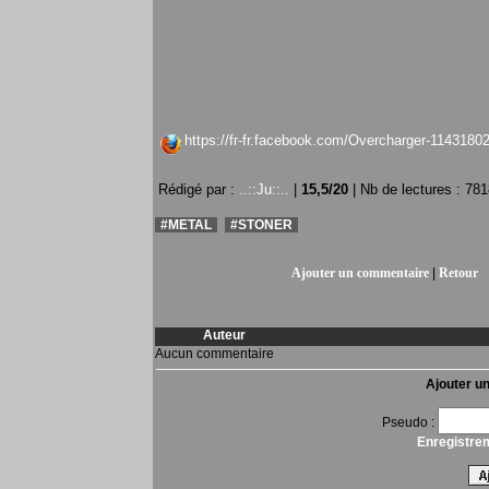
https://fr-fr.facebook.com/Overcharger-1143180
Rédigé par :
..::Ju::..
|
15,5
/
20
| Nb de lectures : 78
#METAL
#STONER
Ajouter un commentaire
|
Retour
Auteur
Aucun commentaire
Ajouter u
Pseudo :
Enregistre