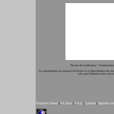
Niveau de modération : Commentaires
Ce commentaire est soumis à la lecture et à l'approbation des modé
web, pas d'annonces de concert
Proposez News
|
VS Story
|
F.A.Q.
|
Contact
|
Signaler u