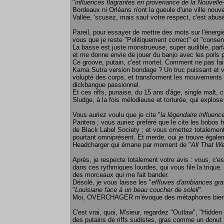
"
influences flagrantes en provenance de la Nouvelle
Bordeaux ni Orléans n'ont la gueule d'une ville nouve
Vallée, 'scusez, mais sauf votre respect, c'est abus
Pareil, pour essayer de mettre des mots sur l'énergi
vous que je reste "Politiquement correct" et "consen
La basse est juste monstrueuse, super audible, parfa
et me donne envie de jouer du banjo avec les poils
Ce groove, putain, c'est mortel. Comment ne pas fa
Kama Sutra version bondage ? Un truc puissant et vio
volupté des corps, et transforment les mouvements
dickbangue passionnel.
Et ces riffs, punaise, du 15 ans d'âge, single malt, ch
Sludge, à la fois mélodieuse et torturée, qui explos
Vous auriez voulu que je cite "
la légendaire influen
Pantera ; vous auriez préféré que le cite les bobos hi
de Black Label Society ; et vous omettez totalement
pourtant omniprésent. Et merde, oui je trouve égale
Headcharger qui émane par moment de "
All That W
Après, je respecte totalement votre avis : vous, c'es
dans ces rythmiques lourdes, qui vous file la trique. 
des morceaux qui me fait bander.
Désolé, je vous laisse les "
effluves d'ambiances gr
"
Louisiane face à un beau coucher de soleil
".
Moi, OVERCHAGER m'évoque des métaphores bien pl
C'est vrai, quoi, M'sieur, regardez "Outlaw", "Hidde
des putains de riffs sudistes, gras comme un donut