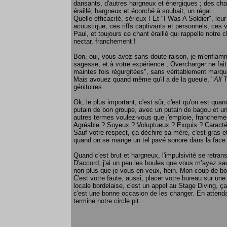
dansants, d'autres hargneux et énergiques ; des ch
éraillé, hargneux et écorché à souhait, un régal.
Quelle efficacité, sérieux ! Et "I Was A Soldier", leu
acoustique, ces riffs captivants et personnels, ces 
Paul, et toujours ce chant éraillé qui rappelle notre 
nectar, franchement !
Bon, oui, vous avez sans doute raison, je m'enflamm
sagesse, et à votre expérience ; Overcharger ne fait 
maintes fois régurgitées", sans véritablement marque
Mais avouez quand même qu'il a de la gueule, "
All 
génitoires.
Ok, le plus important, c'est sûr, c'est qu'on est 
putain de bon groupe, avec un putain de bagou et 
autres termes voulez-vous que j'emploie, franchemen
Agréable ? Soyeux ? Voluptueux ? Exquis ? Caractéri
Sauf votre respect, ça déchire sa mère, c'est gras e
quand on se mange un tel pavé sonore dans la face
Quand c'est brut et hargneux, l'impulsivité se retrans
D'accord, j'ai un peu les boules que vous m’ayez sa
non plus que je vous en veux, hein. Mon coup de boul
C'est votre faute, aussi, placer votre bureau sur une
locale bordelaise, c'est un appel au Stage Diving, ç
c'est une bonne occasion de les changer. En attend
termine notre circle pit...