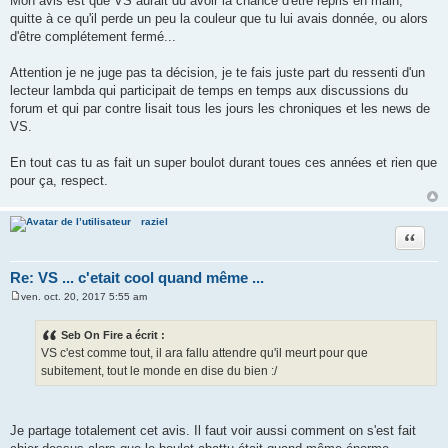
Mon avis est que VS aurait du avoir la chance d'être repris en main,
quitte à ce qu'il perde un peu la couleur que tu lui avais donnée, ou alors
d'être complétement fermé...
Attention je ne juge pas ta décision, je te fais juste part du ressenti d'un
lecteur lambda qui participait de temps en temps aux discussions du
forum et qui par contre lisait tous les jours les chroniques et les news de
VS.
En tout cas tu as fait un super boulot durant toues ces années et rien que
pour ça, respect.
raziel
Citer
Re: VS ... c'etait cool quand même ...
ven. oct. 20, 2017 5:55 am
M
e
s
Seb On Fire a écrit :
s
VS c'est comme tout, il ara fallu attendre qu'il meurt pour que
a
g
subitement, tout le monde en dise du bien :/
e
Je partage totalement cet avis. Il faut voir aussi comment on s'est fait