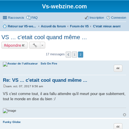
Vs-webzine.com
Raccourcis
FAQ
Inscription
Connexion
Retour sur VS-webzine
Accueil du forum
Forum de VS
C'etait mieux avant
VS ... c'etait cool quand même ...
Répondre
17 messages
1
2
Seb On Fire
Citer
Re: VS ... c'etait cool quand même ...
sam. oct. 07, 2017 9:56 am
M
e
VS c'est comme tout, il ara fallu attendre qu'il meurt pour que subitement,
s
tout le monde en dise du bien :/
s
a
g
e
Funky Globe
Citer