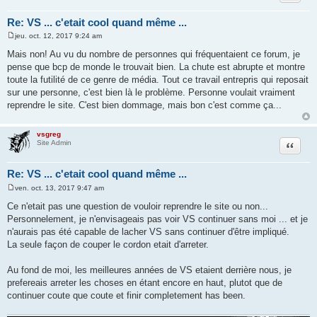
Re: VS ... c'etait cool quand même ...
jeu. oct. 12, 2017 9:24 am
M
e
Mais non! Au vu du nombre de personnes qui fréquentaient ce forum, je
s
pense que bcp de monde le trouvait bien. La chute est abrupte et montre
s
a
toute la futilité de ce genre de média. Tout ce travail entrepris qui reposait
g
sur une personne, c'est bien là le problème. Personne voulait vraiment
e
reprendre le site. C'est bien dommage, mais bon c'est comme ça...
vsgreg
Citer
Site Admin
Re: VS ... c'etait cool quand même ...
ven. oct. 13, 2017 9:47 am
M
e
Ce n'etait pas une question de vouloir reprendre le site ou non...
s
Personnelement, je n'envisageais pas voir VS continuer sans moi ... et je
s
a
n'aurais pas été capable de lacher VS sans continuer d'être impliqué.
g
La seule façon de couper le cordon etait d'arreter.
e
Au fond de moi, les meilleures années de VS etaient derrière nous, je
prefereais arreter les choses en étant encore en haut, plutot que de
continuer coute que coute et finir completement has been.