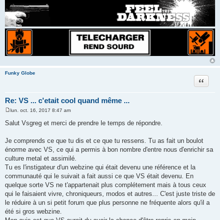
Funky Globe
Citer
Re: VS ... c'etait cool quand même ...
lun. oct. 16, 2017 8:47 am
M
e
Salut Vsgreg et merci de prendre le temps de répondre.
s
s
a
Je comprends ce que tu dis et ce que tu ressens. Tu as fait un boulot
g
énorme avec VS, ce qui a permis à bon nombre d'entre nous d'enrichir sa
e
culture metal et assimilé.
Tu es l'instigateur d'un webzine qui était devenu une référence et la
communauté qui le suivait a fait aussi ce que VS était devenu. En
quelque sorte VS ne t'appartenait plus complétement mais à tous ceux
qui le faisaient vivre, chroniqueurs, modos et autres... C'est juste triste de
le réduire à un si petit forum que plus personne ne fréquente alors qu'il a
été si gros webzine.