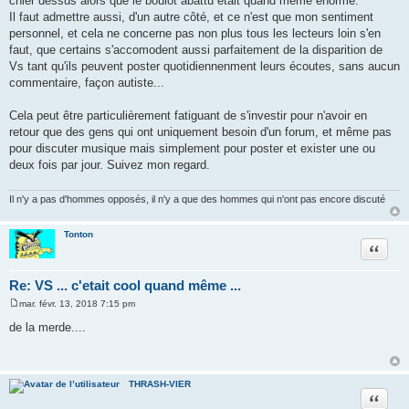
chier dessus alors que le boulot abattu était quand même énorme.
Il faut admettre aussi, d'un autre côté, et ce n'est que mon sentiment
personnel, et cela ne concerne pas non plus tous les lecteurs loin s'en
faut, que certains s'accomodent aussi parfaitement de la disparition de
Vs tant qu'ils peuvent poster quotidiennenment leurs écoutes, sans aucun
commentaire, façon autiste...
Cela peut être particulièrement fatiguant de s'investir pour n'avoir en
retour que des gens qui ont uniquement besoin d'un forum, et même pas
pour discuter musique mais simplement pour poster et exister une ou
deux fois par jour. Suivez mon regard.
Il n'y a pas d'hommes opposés, il n'y a que des hommes qui n'ont pas encore discuté
Tonton
Citer
Re: VS ... c'etait cool quand même ...
mar. févr. 13, 2018 7:15 pm
M
e
de la merde....
s
s
a
g
e
THRASH-VIER
Citer