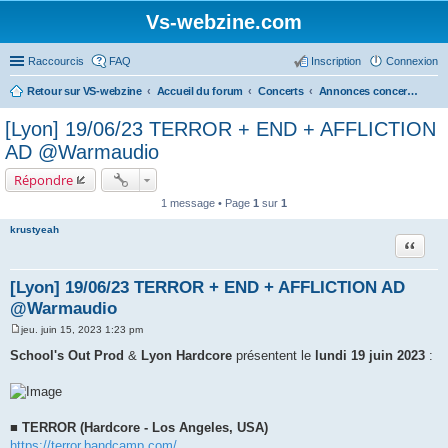
Vs-webzine.com
Raccourcis
FAQ
Inscription
Connexion
Retour sur VS-webzine
Accueil du forum
Concerts
Annonces concerts - Province
[Lyon] 19/06/23 TERROR + END + AFFLICTION
AD @Warmaudio
Répondre
1 message • Page
1
sur
1
krustyeah
Citer
[Lyon] 19/06/23 TERROR + END + AFFLICTION AD
@Warmaudio
jeu. juin 15, 2023 1:23 pm
M
e
School's Out Prod
&
Lyon Hardcore
présentent le
lundi 19 juin 2023
:
s
s
a
g
e
■ TERROR (Hardcore - Los Angeles, USA)
https://terror.bandcamp.com/