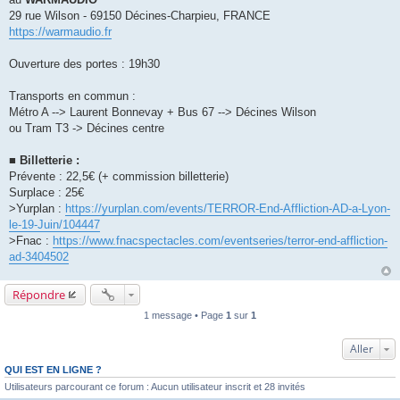
29 rue Wilson - 69150 Décines-Charpieu, FRANCE
https://warmaudio.fr
Ouverture des portes : 19h30
Transports en commun :
Métro A --> Laurent Bonnevay + Bus 67 --> Décines Wilson
ou Tram T3 -> Décines centre
■ Billetterie :
Prévente : 22,5€ (+ commission billetterie)
Surplace : 25€
>Yurplan :
https://yurplan.com/events/TERROR-End-Affliction-AD-a-Lyon-
le-19-Juin/104447
>Fnac :
https://www.fnacspectacles.com/eventseries/terror-end-affliction-
ad-3404502
Répondre
1 message • Page
1
sur
1
Aller
QUI EST EN LIGNE ?
Utilisateurs parcourant ce forum : Aucun utilisateur inscrit et 28 invités