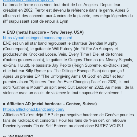
La tornade Terror nous vient tout droit de Los Angeles. Depuis leur
création en 2002, Terror est devenu la référence dans le genre. Après 6
albums et des concerts aux 4 coins de la planète, ces méga-légendes du
riff surpuissant sont de retour à Lyon !
■ END (metal hardcore – New Jersey, USA)
https://yourfuckingend.bandcamp.com/
END est un all star band regroupant le chanteur Brendan Murphy
(Counterparts), le guitariste Will Putney (de Fit For An Autopsy et
producteur de Knocked Loose, Vein, Every Time I Die, et de tonnes
d'autres groupes cools), le guitariste Gregory Thomas (ex-Misery Signals,
ex-Shai Hulud), le bassiste Jay Pepito (Reign Supreme, ex-Blacklisted),
et le batteur Billy Rymer (ex-The Dillinger Escape Plan) rien que ça !
Après un premier EP ''The Unforgiving Arms Of God'' en 2017 et leur
premier album ''Splinters From An Ever-Changing Face'' en 2020, ils ont
sorti ''Gather & Mourn'' un split avec Cult Leader en 2022. Au menu : de la
violence avec un coulis de violence le tout soupoudré de violence !
■ Affliction AD (metal hardcore – Genève, Suisse)
https://afflictionad.bandcamp.com/
Affliction AD c'est déjà 2 EP de pur negative hardcore de Genève pour les
fans de Kickback et consorts ! Pour les fans de ''Fan de'', on retrouve
l'ancien lyonnais Flo de Self Esteem au chant donc BUTEZ-VOUS !
au
WARMAUDIO