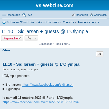
Vs-webzine.com
Raccourcis
FAQ
Inscription
Connexion
Retour sur VS-webzine
Accueil du forum
Concerts
Annonces concerts - Paris et Région parisienne
11.10 - Sidilarsen + guests @ L'Olympia
Répondre
1 message • Page
1
sur
1
Crixos
Citer
11.10 - Sidilarsen + guests @ L'Olympia
mer. août 21, 2024 11:42 pm
M
e
L'Olympia présente :
s
s
a
■
Sidilarsen
https://www.facebook.com/sidilarsen
g
■ + guest(s)
e
le samedi 11 octobre 2025 @ Paris - L'Olympia
https://www.facebook.com/events/2297268163796284/