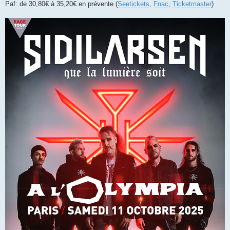
Paf: de 30,80€ à 35,20€ en prévente (
Seetickets
,
Fnac
,
Ticketmaster
)