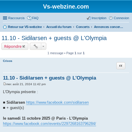
Vs-webzine.com
Raccourcis
FAQ
Inscription
Connexion
Retour sur VS-webzine
Accueil du forum
Concerts
Annonces concerts - Paris et Région parisienne
11.10 - Sidilarsen + guests @ L'Olympia
Répondre
1 message • Page
1
sur
1
Crixos
Citer
11.10 - Sidilarsen + guests @ L'Olympia
mer. août 21, 2024 11:42 pm
M
e
L'Olympia présente :
s
s
a
■
Sidilarsen
https://www.facebook.com/sidilarsen
g
■ + guest(s)
e
le samedi 11 octobre 2025 @ Paris - L'Olympia
https://www.facebook.com/events/2297268163796284/