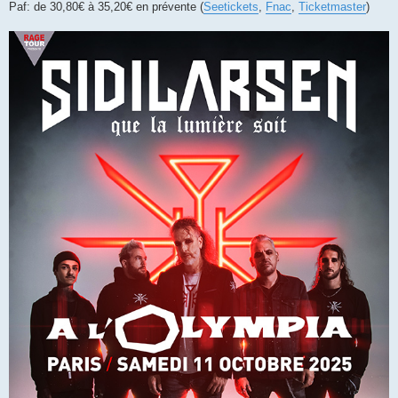
Paf: de 30,80€ à 35,20€ en prévente (
Seetickets
,
Fnac
,
Ticketmaster
)