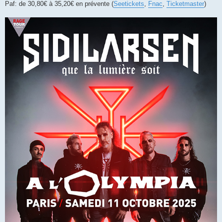
Paf: de 30,80€ à 35,20€ en prévente (
Seetickets
,
Fnac
,
Ticketmaster
)