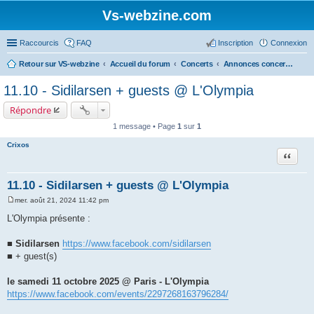
Vs-webzine.com
Raccourcis
FAQ
Inscription
Connexion
Retour sur VS-webzine
Accueil du forum
Concerts
Annonces concerts - Paris et Région parisienne
11.10 - Sidilarsen + guests @ L'Olympia
Répondre
1 message • Page
1
sur
1
Crixos
Citer
11.10 - Sidilarsen + guests @ L'Olympia
mer. août 21, 2024 11:42 pm
M
e
L'Olympia présente :
s
s
a
■
Sidilarsen
https://www.facebook.com/sidilarsen
g
■ + guest(s)
e
le samedi 11 octobre 2025 @ Paris - L'Olympia
https://www.facebook.com/events/2297268163796284/