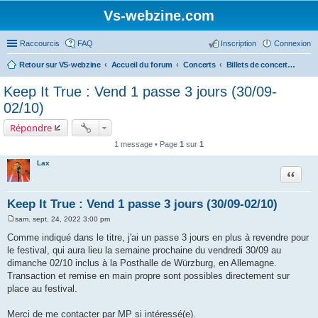
Vs-webzine.com
Raccourcis
FAQ
Inscription
Connexion
Retour sur VS-webzine
Accueil du forum
Concerts
Billets de concerts et Covoiturages, Infos générales sur les concerts
Keep It True : Vend 1 passe 3 jours (30/09-
02/10)
Répondre
1 message • Page
1
sur
1
Lax
Citer
Keep It True : Vend 1 passe 3 jours (30/09-02/10)
sam. sept. 24, 2022 3:00 pm
M
e
Comme indiqué dans le titre, j'ai un passe 3 jours en plus à revendre pour
s
le festival, qui aura lieu la semaine prochaine du vendredi 30/09 au
s
a
dimanche 02/10 inclus à la Posthalle de Würzburg, en Allemagne.
g
Transaction et remise en main propre sont possibles directement sur
e
place au festival.
Merci de me contacter par MP si intéressé(e).