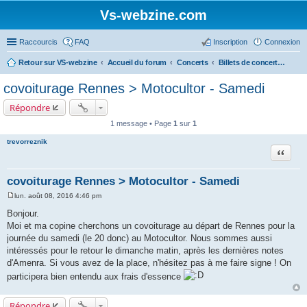
Vs-webzine.com
Raccourcis
FAQ
Inscription
Connexion
Retour sur VS-webzine
Accueil du forum
Concerts
Billets de concerts et Covoiturages, Infos générales sur les concerts
covoiturage Rennes > Motocultor - Samedi
Répondre
1 message • Page
1
sur
1
trevorreznik
Citer
covoiturage Rennes > Motocultor - Samedi
lun. août 08, 2016 4:46 pm
M
e
Bonjour.
s
Moi et ma copine cherchons un covoiturage au départ de Rennes pour la
s
a
journée du samedi (le 20 donc) au Motocultor. Nous sommes aussi
g
intéressés pour le retour le dimanche matin, après les dernières notes
e
d'Amenra. Si vous avez de la place, n'hésitez pas à me faire signe ! On
participera bien entendu aux frais d'essence
Répondre