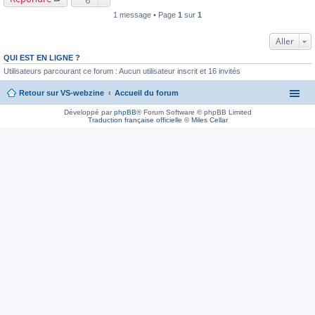
1 message • Page
1
sur
1
Aller
QUI EST EN LIGNE ?
Utilisateurs parcourant ce forum : Aucun utilisateur inscrit et 16 invités
Retour sur VS-webzine
Accueil du forum
Développé par
phpBB
® Forum Software © phpBB Limited
Traduction française officielle
©
Miles Cellar