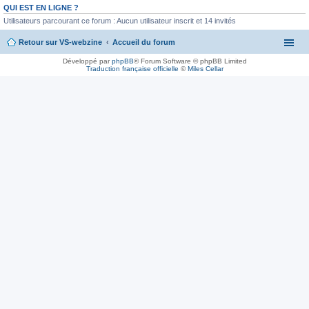
QUI EST EN LIGNE ?
Utilisateurs parcourant ce forum : Aucun utilisateur inscrit et 14 invités
Retour sur VS-webzine
Accueil du forum
Développé par
phpBB
® Forum Software © phpBB Limited
Traduction française officielle
©
Miles Cellar