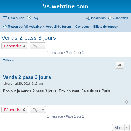
Vs-webzine.com
Raccourcis
FAQ
Inscription
Connexion
Retour sur VS-webzine
Accueil du forum
Concerts
Billets de concerts et Covoiturages, Infos générales sur les concerts
Vends 2 pass 3 jours
Répondre
1 message • Page
1
sur
1
Thibaud
Citer
Vends 2 pass 3 jours
ven. mai 20, 2016 9:15 am
M
e
Bonjour je vends 2 pass 3 jours. Prix coutant. Je suis sur Paris
s
s
a
g
e
Répondre
1 message • Page
1
sur
1
Aller