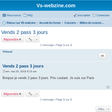
Vs-webzine.com
Raccourcis
FAQ
Inscription
Connexion
Retour sur VS-webzine
Accueil du forum
Concerts
Billets de concerts et Covoiturages, Infos générales sur les concerts
Vends 2 pass 3 jours
Répondre
1 message • Page
1
sur
1
Thibaud
Citer
Vends 2 pass 3 jours
ven. mai 20, 2016 9:15 am
M
e
Bonjour je vends 2 pass 3 jours. Prix coutant. Je suis sur Paris
s
s
a
g
e
Répondre
1 message • Page
1
sur
1
Aller