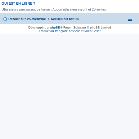
QUI EST EN LIGNE ?
Utilisateurs parcourant ce forum : Aucun utilisateur inscrit et 20 invités
Retour sur VS-webzine
Accueil du forum
Développé par
phpBB
® Forum Software © phpBB Limited
Traduction française officielle
©
Miles Cellar