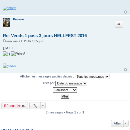
Benson
Citer
Re: Vends 1 pass 3 jours HELLFEST 2016
sam. mai 21, 2016 5:35 pm
M
e
UP !!!
s
s
a
g
e
Afficher les messages publiés depuis :
Trier par
Répondre
2 messages • Page
1
sur
1
Aller
QUI EST EN LIGNE ?