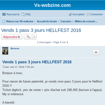
Vs-webzine.com
Raccourcis
FAQ
Inscription
Connexion
Retour sur VS-webzine
Accueil du forum
Concerts
Billets de concerts et Covoiturages, Infos générales sur les concerts
Vends 1 pass 3 jours HELLFEST 2016
Répondre
2 messages • Page
1
sur
1
Benson
Citer
Vends 1 pass 3 jours HELLFEST 2016
mar. mai 17, 2016 7:05 am
M
e
Bonjour à tous,
s
s
a
Pour raison de future paternité, je vends mon pass 3 jours pour le Hellfest
g
2016 !!
e
Ticket digitick, prix de vente = prix d'achat soit 198,45€ (facture à l'appui).
Mp si intéressé.
A bientôt.