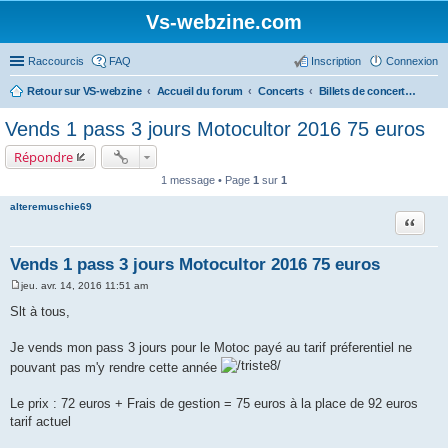
Vs-webzine.com
Raccourcis
FAQ
Inscription
Connexion
Retour sur VS-webzine
Accueil du forum
Concerts
Billets de concerts et Covoiturages, Infos générales sur les concerts
Vends 1 pass 3 jours Motocultor 2016 75 euros
Répondre
1 message • Page
1
sur
1
alteremuschie69
Citer
Vends 1 pass 3 jours Motocultor 2016 75 euros
jeu. avr. 14, 2016 11:51 am
M
e
Slt à tous,
s
s
a
Je vends mon pass 3 jours pour le Motoc payé au tarif préferentiel ne
g
pouvant pas m'y rendre cette année
e
Le prix : 72 euros + Frais de gestion = 75 euros à la place de 92 euros
tarif actuel