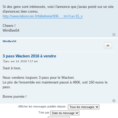
Si des gens sont intéressés, voici l'annonce que j'avais posté sur un site
d'annonces bien connu.
http://www.leboncoin.fr/billetterie/936 ... tm?ca=15_s
Cheers !
WimBee54
WimBee54
Citer
3 pass Wacken 2016 à vendre
jeu. avr. 14, 2016 7:17 am
M
e
Saut à tous,
s
s
a
Nous vendons toujours 3 pass pour le Wacken.
g
Le prix de l'ensemble est maintenant passé à 480€, soit 160 euros le
e
pass.
Bonne journée !
Afficher les messages publiés depuis :
Trier par