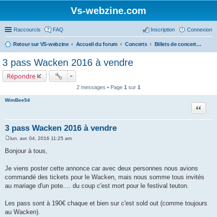
Vs-webzine.com
Raccourcis
FAQ
Inscription
Connexion
Retour sur VS-webzine
Accueil du forum
Concerts
Billets de concerts et Covoiturages, Infos générales sur les concerts
3 pass Wacken 2016 à vendre
Répondre
2 messages • Page
1
sur
1
WimBee54
Citer
3 pass Wacken 2016 à vendre
lun. avr. 04, 2016 11:25 am
M
e
Bonjour à tous,
s
s
a
Je viens poster cette annonce car avec deux personnes nous avions
g
commandé des tickets pour le Wacken, mais nous somme tous invités
e
au mariage d'un pote.... du coup c'est mort pour le festival teuton.
Les pass sont à 190€ chaque et bien sur c'est sold out (comme toujours
au Wacken).