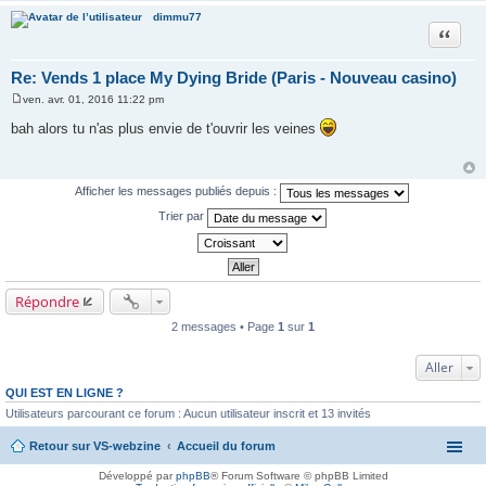
dimmu77
Citer
Re: Vends 1 place My Dying Bride (Paris - Nouveau casino)
ven. avr. 01, 2016 11:22 pm
M
e
bah alors tu n'as plus envie de t'ouvrir les veines
s
s
a
g
e
Afficher les messages publiés depuis :
Trier par
Répondre
2 messages • Page
1
sur
1
Aller
QUI EST EN LIGNE ?
Utilisateurs parcourant ce forum : Aucun utilisateur inscrit et 13 invités
Retour sur VS-webzine
Accueil du forum
Développé par
phpBB
® Forum Software © phpBB Limited