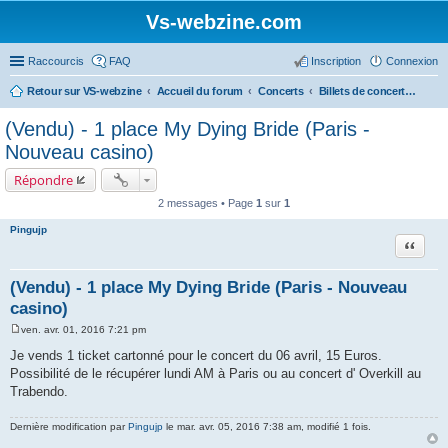
Vs-webzine.com
Raccourcis
FAQ
Inscription
Connexion
Retour sur VS-webzine
Accueil du forum
Concerts
Billets de concerts et Covoiturages, Infos générales sur les concerts
(Vendu) - 1 place My Dying Bride (Paris -
Nouveau casino)
Répondre
2 messages • Page
1
sur
1
Pingujp
Citer
(Vendu) - 1 place My Dying Bride (Paris - Nouveau
casino)
ven. avr. 01, 2016 7:21 pm
M
e
Je vends 1 ticket cartonné pour le concert du 06 avril, 15 Euros.
s
Possibilité de le récupérer lundi AM à Paris ou au concert d' Overkill au
s
a
Trabendo.
g
e
Dernière modification par
Pingujp
le mar. avr. 05, 2016 7:38 am, modifié 1 fois.