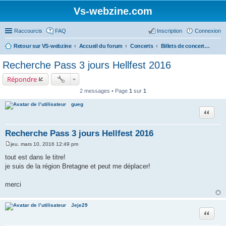
Vs-webzine.com
Raccourcis
FAQ
Inscription
Connexion
Retour sur VS-webzine
Accueil du forum
Concerts
Billets de concerts et Covoiturages, Infos générales sur les concerts
Recherche Pass 3 jours Hellfest 2016
Répondre
2 messages • Page
1
sur
1
gueg
Citer
Recherche Pass 3 jours Hellfest 2016
jeu. mars 10, 2016 12:49 pm
M
e
tout est dans le titre!
s
je suis de la région Bretagne et peut me déplacer!
s
a
g
merci
e
Jeje29
Citer