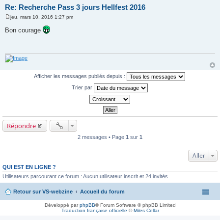
Re: Recherche Pass 3 jours Hellfest 2016
jeu. mars 10, 2016 1:27 pm
M
e
Bon courage
s
s
a
g
e
Afficher les messages publiés depuis :
Trier par
Répondre
2 messages • Page
1
sur
1
Aller
QUI EST EN LIGNE ?
Utilisateurs parcourant ce forum : Aucun utilisateur inscrit et 24 invités
Retour sur VS-webzine
Accueil du forum
Développé par
phpBB
® Forum Software © phpBB Limited
Traduction française officielle
©
Miles Cellar