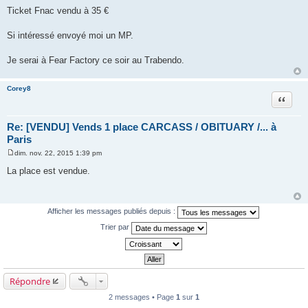
Ticket Fnac vendu à 35 €
Si intéressé envoyé moi un MP.
Je serai à Fear Factory ce soir au Trabendo.
Corey8
Citer
Re: [VENDU] Vends 1 place CARCASS / OBITUARY /... à
Paris
dim. nov. 22, 2015 1:39 pm
M
e
La place est vendue.
s
s
a
g
e
Afficher les messages publiés depuis :
Trier par
Répondre
2 messages • Page
1
sur
1