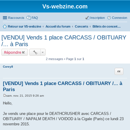
Vs-webzine.com
Raccourcis
FAQ
Inscription
Connexion
Retour sur VS-webzine
Accueil du forum
Concerts
Billets de concerts et Covoiturages, Infos générales sur les concerts
[VENDU] Vends 1 place CARCASS / OBITUARY
/... à Paris
Répondre
2 messages • Page
1
sur
1
Corey8
Citer
[VENDU] Vends 1 place CARCASS / OBITUARY /... à
Paris
sam. nov. 21, 2015 9:26 am
M
e
Hello,
s
s
a
Je vends une place pour le DEATHCRUSHER avec CARCASS /
g
OBITUARY / NAPALM DEATH / VOIDOD à la Cigale (Paris) ce lundi 23
e
novembre 2015.