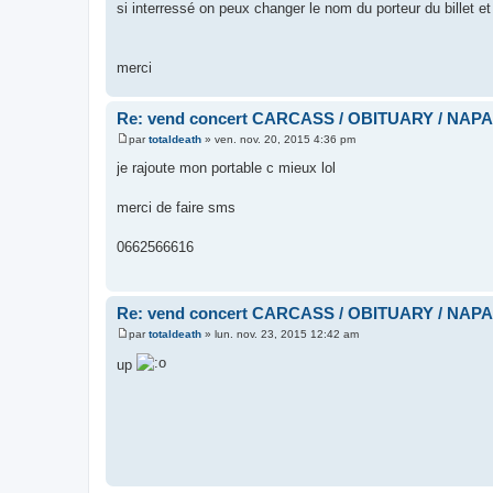
si interressé on peux changer le nom du porteur du billet et
merci
Re: vend concert CARCASS / OBITUARY / NAP
par
totaldeath
»
ven. nov. 20, 2015 4:36 pm
M
e
je rajoute mon portable c mieux lol
s
s
a
merci de faire sms
g
e
0662566616
Re: vend concert CARCASS / OBITUARY / NAP
par
totaldeath
»
lun. nov. 23, 2015 12:42 am
M
e
up
s
s
a
g
e