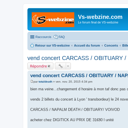
Vs-webzine.com
Le forum final de VS-webzine
Raccourcis
FAQ
Retour sur VS-webzine
Accueil du forum
Concerts
Bil
vend concert CARCASS / OBITUARY 
Répondre
vend concert CARCASS / OBITUARY / NA
par
totaldeath
»
ven. nov. 20, 2015 4:34 pm
M
e
bien ma veine...changement d horaire à mon taf donc pas d
s
s
a
vends 2 billets du concert à Lyon ' transbordeur) le 24 no
g
e
CARCASS / NAPALM DEATH / OBITUARY/ VOIVOD
acheter chez DIGITICK AU PRIX DE 31€80 l unité