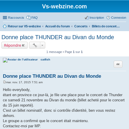
Vs-webzine.com
Raccourcis
FAQ
Inscription
Connexion
Retour sur VS-webzine
Accueil du forum
Concerts
Billets de concerts et Covoiturages, Infos générales sur les concerts
Donne place THUNDER au Divan du Monde
Répondre
1 message • Page
1
sur
1
catfish
Citer
Donne place THUNDER au Divan du Monde
mar. nov. 17, 2015 7:51 am
M
e
Hello everybody,
s
étant en province ce jour-là, je file une place pour le concert de Thunder
s
a
ce samedi 21 novembre au Divan du monde (billet acheté pour le concert
g
du 15 juin reporté).
e
C'est un billet nominatif, donc si contrôle d'identité, ben vous restez
dehors.
Le groupe a confirmé que le concert était maintenu.
Contactez-moi par MP.