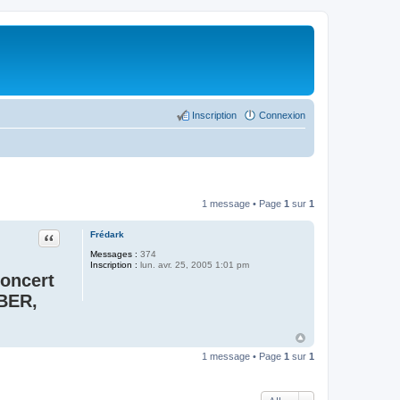
Inscription
Connexion
1 message • Page
1
sur
1
Citer
Frédark
Messages :
374
Inscription :
lun. avr. 25, 2005 1:01 pm
concert
BER,
1 message • Page
1
sur
1