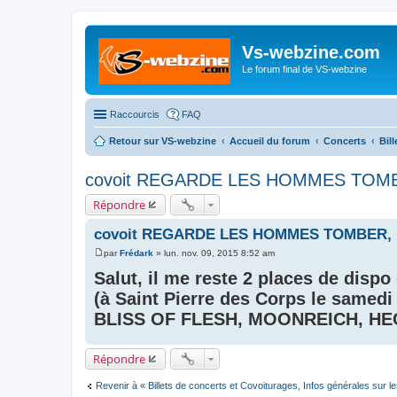
Vs-webzine.com
Le forum final de VS-webzine
Raccourcis
FAQ
Retour sur VS-webzine
Accueil du forum
Concerts
Bil
covoit REGARDE LES HOMMES TOMB
Répondre
covoit REGARDE LES HOMMES TOMBER, 
par
Frédark
»
lun. nov. 09, 2015 8:52 am
M
e
Salut, il me reste 2 places de disp
s
s
(à Saint Pierre des Corps le sa
a
BLISS OF FLESH, MOONREICH, HE
g
e
Répondre
Revenir à « Billets de concerts et Covoiturages, Infos générales sur l