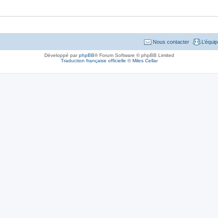
Nous contacter
L’équi
Développé par
phpBB
® Forum Software © phpBB Limited
Traduction française officielle
©
Miles Cellar