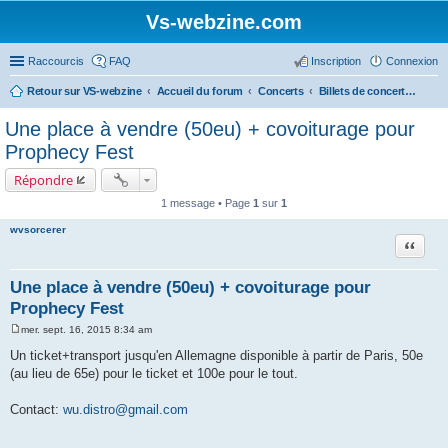
Vs-webzine.com
Raccourcis
FAQ
Inscription
Connexion
Retour sur VS-webzine
Accueil du forum
Concerts
Billets de concerts et Covoiturages, Infos générales sur les concerts
Une place à vendre (50eu) + covoiturage pour
Prophecy Fest
Répondre
1 message • Page
1
sur
1
wvsorcerer
Citer
Une place à vendre (50eu) + covoiturage pour
Prophecy Fest
mer. sept. 16, 2015 8:34 am
M
e
Un ticket+transport jusqu'en Allemagne disponible à partir de Paris, 50e
s
(au lieu de 65e) pour le ticket et 100e pour le tout.
s
a
g
Contact:
wu.distro@gmail.com
e