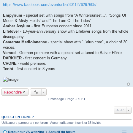
https://www.facebook.com/events/1573011276267605/
Empyrium
- special set with songs from “A Wintersunset...”, “Songs Of
Moors & Misty Fields” and “The Turn Of The Tides”.
Amber Asylum
- first European concert since 2011.
Lifelover
- 10-year-anniversary show with Lifelover songs from the whole
discography.
Camerata Mediolanense
- special show with "L'altro coro", a choir of 30
voices.
Vemod
- German premiere with a special set attuned to Balver Höhle.
DARKHER
- first concert in Germany.
CRONE
- world premiere.
Tenhi
- first concert in 8 years.
Répondre
1 message • Page
1
sur
1
Aller
QUI EST EN LIGNE ?
Utilisateurs parcourant ce forum : Aucun utilisateur inscrit et 35 invités
Retour sur VS-webzine
Accueil du forum