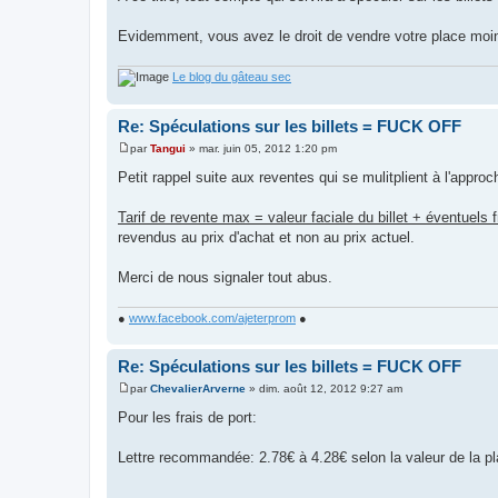
Evidemment, vous avez le droit de vendre votre place moins
Le blog du gâteau sec
Re: Spéculations sur les billets = FUCK OFF
par
Tangui
»
mar. juin 05, 2012 1:20 pm
M
e
Petit rappel suite aux reventes qui se mulitplient à l'approc
s
s
a
Tarif de revente max = valeur faciale du billet + éventuels f
g
revendus au prix d'achat et non au prix actuel.
e
Merci de nous signaler tout abus.
●
www.facebook.com/ajeterprom
●
Re: Spéculations sur les billets = FUCK OFF
par
ChevalierArverne
»
dim. août 12, 2012 9:27 am
M
e
Pour les frais de port:
s
s
a
Lettre recommandée: 2.78€ à 4.28€ selon la valeur de la pl
g
e