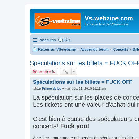
Vs-webzine.com
Le forum final de VS-webzine
Raccourcis
FAQ
Retour sur VS-webzine
Accueil du forum
Concerts
Bil
Spéculations sur les billets = FUCK OF
Répondre
Spéculations sur les billets = FUCK OFF
par
Prince de Lu
»
mar. déc. 21, 2010 11:11 am
M
e
La spéculation sur les places de concer
s
s
Les tickets ont une valeur d'achat qui
a
g
e
C'est bien à cause des spéculateurs q
concerts!
Fuck you!
A ce titre, tout compte qui servira à spéculer sur les billets