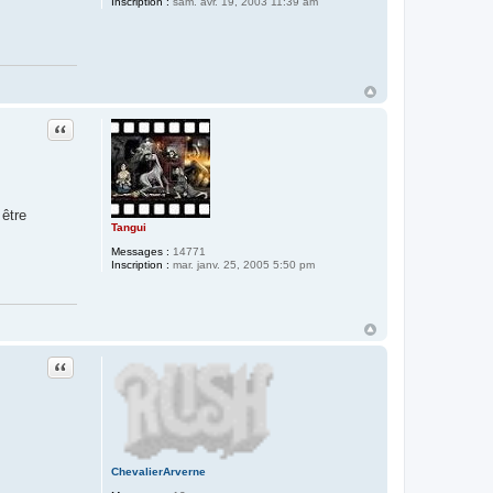
Inscription :
sam. avr. 19, 2003 11:39 am
Citer
 être
Tangui
Messages :
14771
Inscription :
mar. janv. 25, 2005 5:50 pm
Citer
ChevalierArverne