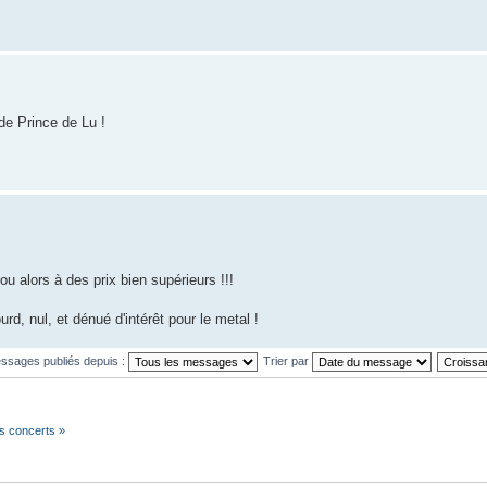
de Prince de Lu !
ou alors à des prix bien supérieurs !!!
rd, nul, et dénué d'intérêt pour le metal !
essages publiés depuis :
Trier par
es concerts »