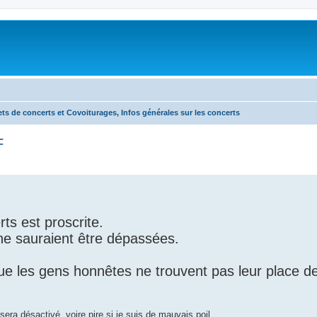
lets de concerts et Covoiturages, Infos générales sur les concerts
F
ts est proscrite.
 ne sauraient être dépassées.
ue les gens honnêtes ne trouvent pas leur place d
 sera désactivé, voire pire si je suis de mauvais poil.