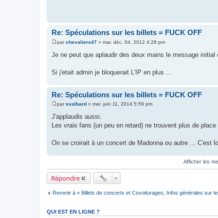
Re: Spéculations sur les billets = FUCK OFF
par
chevaliers47
»
mar. déc. 04, 2012 4:28 pm
M
e
Je ne peut que aplaudir des deux mains le message initial 
s
s
a
Si j'etait admin je bloquerait L'IP en plus ...
g
e
Re: Spéculations sur les billets = FUCK OFF
par
svalbard
»
mer. juin 11, 2014 5:59 pm
M
e
J'applaudis aussi.
s
Les vrais fans (un peu en retard) ne trouvent plus de place 
s
a
g
On se croirait à un concert de Madonna ou autre ... C'est lou
e
Afficher les m
Répondre
Revenir à « Billets de concerts et Covoiturages, Infos générales sur l
QUI EST EN LIGNE ?