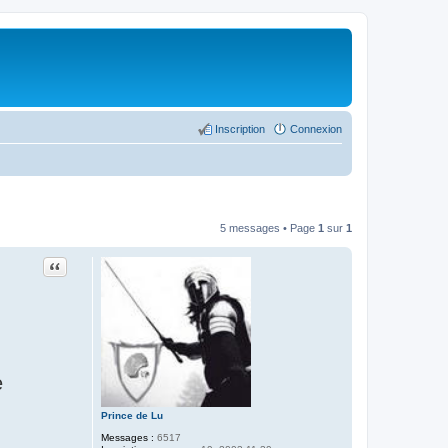
Inscription
Connexion
5 messages • Page
1
sur
1
Citer
e
Prince de Lu
Messages :
6517