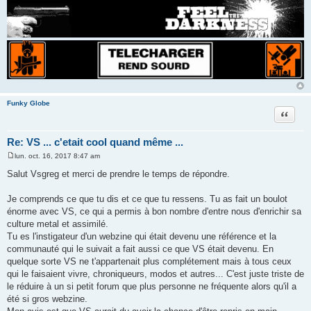
Funky Globe
Citer
Re: VS ... c'etait cool quand même ...
lun. oct. 16, 2017 8:47 am
M
e
Salut Vsgreg et merci de prendre le temps de répondre.
s
s
a
Je comprends ce que tu dis et ce que tu ressens. Tu as fait un boulot
g
énorme avec VS, ce qui a permis à bon nombre d'entre nous d'enrichir sa
e
culture metal et assimilé.
Tu es l'instigateur d'un webzine qui était devenu une référence et la
communauté qui le suivait a fait aussi ce que VS était devenu. En
quelque sorte VS ne t'appartenait plus complétement mais à tous ceux
qui le faisaient vivre, chroniqueurs, modos et autres... C'est juste triste de
le réduire à un si petit forum que plus personne ne fréquente alors qu'il a
été si gros webzine.