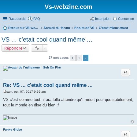
Vs-webzine.com
Raccourcis
FAQ
Inscription
Connexion
Retour sur VS-webzine
Accueil du forum
Forum de VS
C'etait mieux avant
VS ... c'etait cool quand même ...
Répondre
17 messages
1
2
Seb On Fire
Citer
Re: VS ... c'etait cool quand même ...
sam. oct. 07, 2017 9:56 am
M
e
VS c'est comme tout, il ara fallu attendre qu'il meurt pour que subitement,
s
tout le monde en dise du bien :/
s
a
g
e
Funky Globe
Citer