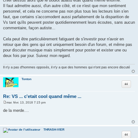
chier dessus alors que le boulot abattu était quand même énorme.
Il faut admettre aussi, d'un autre côté, et ce n'est que mon sentiment
personnel, et cela ne concerne pas non plus tous les lecteurs loin s'en
faut, que certains s'accomodent aussi parfaitement de la disparition de
Vs tant qu'ils peuvent poster quotidiennenment leurs écoutes, sans aucun
commentaire, façon autiste...
Cela peut être particulièrement fatiguant de s'investir pour n'avoir en
retour que des gens qui ont uniquement besoin d'un forum, et même pas
pour discuter musique mais simplement pour poster et exister une ou
deux fois par jour. Suivez mon regard.
Il n'y a pas d'hommes opposés, il n'y a que des hommes qui n'ont pas encore discuté
Tonton
Citer
Re: VS ... c'etait cool quand même ...
mar. févr. 13, 2018 7:15 pm
M
e
de la merde....
s
s
a
g
e
THRASH-VIER
Citer