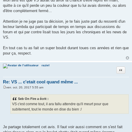
Mon avis est que VS aurait du avoir la chance d'être repris en main,
quitte à ce qu'il perde un peu la couleur que tu lui avais donnée, ou alors
d'être complétement fermé...
Attention je ne juge pas ta décision, je te fais juste part du ressenti d'un
lecteur lambda qui participait de temps en temps aux discussions du
forum et qui par contre lisait tous les jours les chroniques et les news de
VS.
En tout cas tu as fait un super boulot durant toues ces années et rien que
pour ça, respect.
raziel
Citer
Re: VS ... c'etait cool quand même ...
ven. oct. 20, 2017 5:55 am
M
e
s
Seb On Fire a écrit :
s
VS c'est comme tout, il ara fallu attendre qu'il meurt pour que
a
g
subitement, tout le monde en dise du bien :/
e
Je partage totalement cet avis. Il faut voir aussi comment on s'est fait