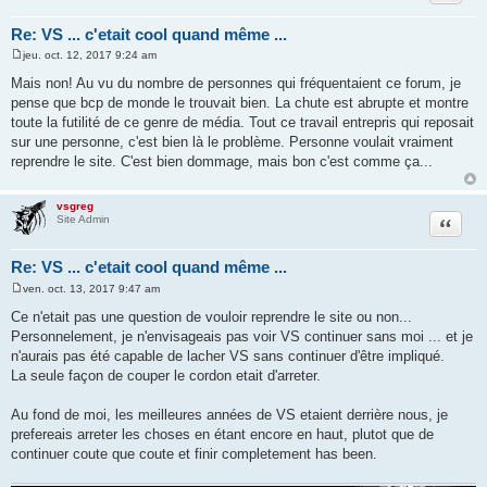
Re: VS ... c'etait cool quand même ...
jeu. oct. 12, 2017 9:24 am
M
e
Mais non! Au vu du nombre de personnes qui fréquentaient ce forum, je
s
pense que bcp de monde le trouvait bien. La chute est abrupte et montre
s
a
toute la futilité de ce genre de média. Tout ce travail entrepris qui reposait
g
sur une personne, c'est bien là le problème. Personne voulait vraiment
e
reprendre le site. C'est bien dommage, mais bon c'est comme ça...
vsgreg
Citer
Site Admin
Re: VS ... c'etait cool quand même ...
ven. oct. 13, 2017 9:47 am
M
e
Ce n'etait pas une question de vouloir reprendre le site ou non...
s
Personnelement, je n'envisageais pas voir VS continuer sans moi ... et je
s
a
n'aurais pas été capable de lacher VS sans continuer d'être impliqué.
g
La seule façon de couper le cordon etait d'arreter.
e
Au fond de moi, les meilleures années de VS etaient derrière nous, je
prefereais arreter les choses en étant encore en haut, plutot que de
continuer coute que coute et finir completement has been.