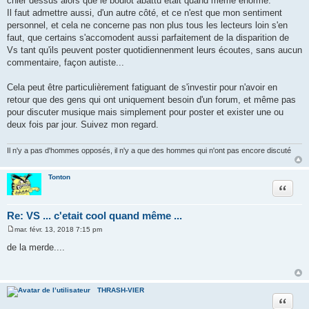
chier dessus alors que le boulot abattu était quand même énorme.
Il faut admettre aussi, d'un autre côté, et ce n'est que mon sentiment
personnel, et cela ne concerne pas non plus tous les lecteurs loin s'en
faut, que certains s'accomodent aussi parfaitement de la disparition de
Vs tant qu'ils peuvent poster quotidiennenment leurs écoutes, sans aucun
commentaire, façon autiste...
Cela peut être particulièrement fatiguant de s'investir pour n'avoir en
retour que des gens qui ont uniquement besoin d'un forum, et même pas
pour discuter musique mais simplement pour poster et exister une ou
deux fois par jour. Suivez mon regard.
Il n'y a pas d'hommes opposés, il n'y a que des hommes qui n'ont pas encore discuté
Tonton
Citer
Re: VS ... c'etait cool quand même ...
mar. févr. 13, 2018 7:15 pm
M
e
de la merde....
s
s
a
g
e
THRASH-VIER
Citer