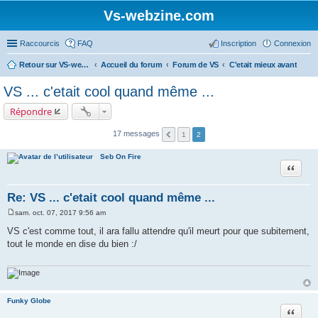
Vs-webzine.com
Raccourcis
FAQ
Inscription
Connexion
Retour sur VS-webzine
Accueil du forum
Forum de VS
C'etait mieux avant
VS ... c'etait cool quand même ...
Répondre
17 messages
1
2
Seb On Fire
Citer
Re: VS ... c'etait cool quand même ...
sam. oct. 07, 2017 9:56 am
M
e
VS c'est comme tout, il ara fallu attendre qu'il meurt pour que subitement,
s
tout le monde en dise du bien :/
s
a
g
e
Funky Globe
Citer