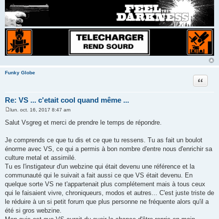
Funky Globe
Citer
Re: VS ... c'etait cool quand même ...
lun. oct. 16, 2017 8:47 am
M
e
Salut Vsgreg et merci de prendre le temps de répondre.
s
s
a
Je comprends ce que tu dis et ce que tu ressens. Tu as fait un boulot
g
énorme avec VS, ce qui a permis à bon nombre d'entre nous d'enrichir sa
e
culture metal et assimilé.
Tu es l'instigateur d'un webzine qui était devenu une référence et la
communauté qui le suivait a fait aussi ce que VS était devenu. En
quelque sorte VS ne t'appartenait plus complétement mais à tous ceux
qui le faisaient vivre, chroniqueurs, modos et autres... C'est juste triste de
le réduire à un si petit forum que plus personne ne fréquente alors qu'il a
été si gros webzine.