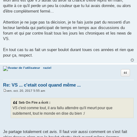
Mon avis est que VS aurait du avoir la chance d'être repris en main,
quitte à ce qu'il perde un peu la couleur que tu lui avais donnée, ou alors
d'être complétement fermé...
Attention je ne juge pas ta décision, je te fais juste part du ressenti d'un
lecteur lambda qui participait de temps en temps aux discussions du
forum et qui par contre lisait tous les jours les chroniques et les news de
VS.
En tout cas tu as fait un super boulot durant toues ces années et rien que
pour ça, respect.
raziel
Citer
Re: VS ... c'etait cool quand même ...
ven. oct. 20, 2017 5:55 am
M
e
s
Seb On Fire a écrit :
s
VS c'est comme tout, il ara fallu attendre qu'il meurt pour que
a
g
subitement, tout le monde en dise du bien :/
e
Je partage totalement cet avis. Il faut voir aussi comment on s'est fait