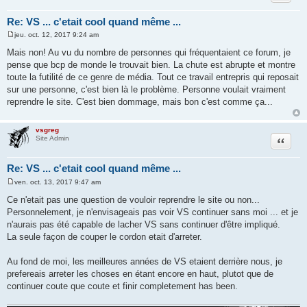
Re: VS ... c'etait cool quand même ...
jeu. oct. 12, 2017 9:24 am
M
e
Mais non! Au vu du nombre de personnes qui fréquentaient ce forum, je
s
pense que bcp de monde le trouvait bien. La chute est abrupte et montre
s
a
toute la futilité de ce genre de média. Tout ce travail entrepris qui reposait
g
sur une personne, c'est bien là le problème. Personne voulait vraiment
e
reprendre le site. C'est bien dommage, mais bon c'est comme ça...
vsgreg
Citer
Site Admin
Re: VS ... c'etait cool quand même ...
ven. oct. 13, 2017 9:47 am
M
e
Ce n'etait pas une question de vouloir reprendre le site ou non...
s
Personnelement, je n'envisageais pas voir VS continuer sans moi ... et je
s
a
n'aurais pas été capable de lacher VS sans continuer d'être impliqué.
g
La seule façon de couper le cordon etait d'arreter.
e
Au fond de moi, les meilleures années de VS etaient derrière nous, je
prefereais arreter les choses en étant encore en haut, plutot que de
continuer coute que coute et finir completement has been.