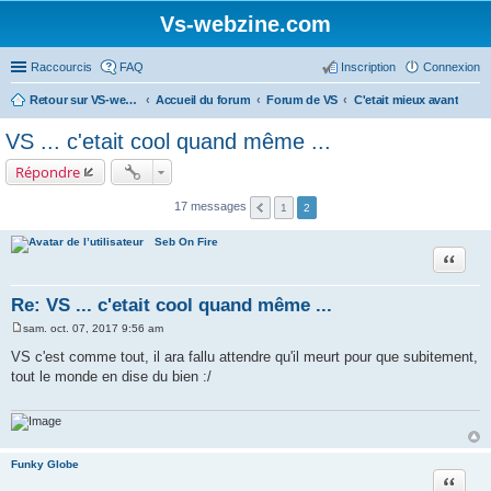
Vs-webzine.com
Raccourcis
FAQ
Inscription
Connexion
Retour sur VS-webzine
Accueil du forum
Forum de VS
C'etait mieux avant
VS ... c'etait cool quand même ...
Répondre
17 messages
1
2
Seb On Fire
Citer
Re: VS ... c'etait cool quand même ...
sam. oct. 07, 2017 9:56 am
M
e
VS c'est comme tout, il ara fallu attendre qu'il meurt pour que subitement,
s
tout le monde en dise du bien :/
s
a
g
e
Funky Globe
Citer