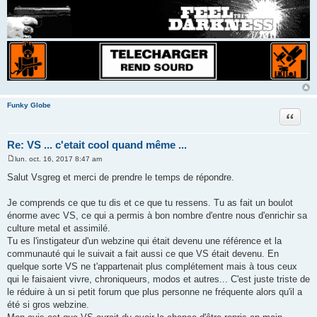
Funky Globe
Citer
Re: VS ... c'etait cool quand même ...
lun. oct. 16, 2017 8:47 am
M
e
Salut Vsgreg et merci de prendre le temps de répondre.
s
s
a
Je comprends ce que tu dis et ce que tu ressens. Tu as fait un boulot
g
énorme avec VS, ce qui a permis à bon nombre d'entre nous d'enrichir sa
e
culture metal et assimilé.
Tu es l'instigateur d'un webzine qui était devenu une référence et la
communauté qui le suivait a fait aussi ce que VS était devenu. En
quelque sorte VS ne t'appartenait plus complétement mais à tous ceux
qui le faisaient vivre, chroniqueurs, modos et autres... C'est juste triste de
le réduire à un si petit forum que plus personne ne fréquente alors qu'il a
été si gros webzine.