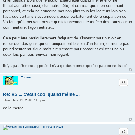
chier dessus alors que le boulot abattu était quand même énorme.
Il faut admettre aussi, d'un autre côté, et ce n'est que mon sentiment
personnel, et cela ne concerne pas non plus tous les lecteurs loin s'en
faut, que certains s'accomodent aussi parfaitement de la disparition de
Vs tant qu'ils peuvent poster quotidiennenment leurs écoutes, sans aucun
commentaire, façon autiste...
Cela peut être particulièrement fatiguant de s'investir pour n'avoir en
retour que des gens qui ont uniquement besoin d'un forum, et même pas
pour discuter musique mais simplement pour poster et exister une ou
deux fois par jour. Suivez mon regard.
Il n'y a pas d'hommes opposés, il n'y a que des hommes qui n'ont pas encore discuté
Tonton
Citer
Re: VS ... c'etait cool quand même ...
mar. févr. 13, 2018 7:15 pm
M
e
de la merde....
s
s
a
g
e
THRASH-VIER
Citer