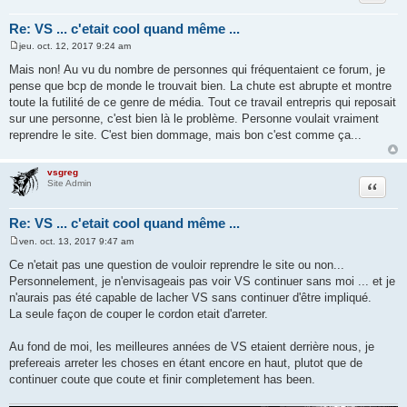
Re: VS ... c'etait cool quand même ...
jeu. oct. 12, 2017 9:24 am
M
e
Mais non! Au vu du nombre de personnes qui fréquentaient ce forum, je
s
pense que bcp de monde le trouvait bien. La chute est abrupte et montre
s
a
toute la futilité de ce genre de média. Tout ce travail entrepris qui reposait
g
sur une personne, c'est bien là le problème. Personne voulait vraiment
e
reprendre le site. C'est bien dommage, mais bon c'est comme ça...
vsgreg
Citer
Site Admin
Re: VS ... c'etait cool quand même ...
ven. oct. 13, 2017 9:47 am
M
e
Ce n'etait pas une question de vouloir reprendre le site ou non...
s
Personnelement, je n'envisageais pas voir VS continuer sans moi ... et je
s
a
n'aurais pas été capable de lacher VS sans continuer d'être impliqué.
g
La seule façon de couper le cordon etait d'arreter.
e
Au fond de moi, les meilleures années de VS etaient derrière nous, je
prefereais arreter les choses en étant encore en haut, plutot que de
continuer coute que coute et finir completement has been.