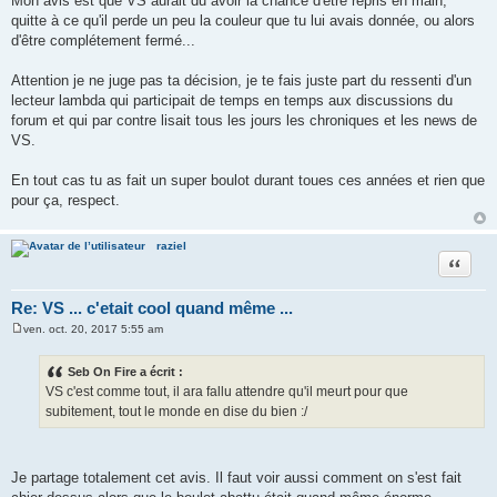
Mon avis est que VS aurait du avoir la chance d'être repris en main,
quitte à ce qu'il perde un peu la couleur que tu lui avais donnée, ou alors
d'être complétement fermé...
Attention je ne juge pas ta décision, je te fais juste part du ressenti d'un
lecteur lambda qui participait de temps en temps aux discussions du
forum et qui par contre lisait tous les jours les chroniques et les news de
VS.
En tout cas tu as fait un super boulot durant toues ces années et rien que
pour ça, respect.
raziel
Citer
Re: VS ... c'etait cool quand même ...
ven. oct. 20, 2017 5:55 am
M
e
s
Seb On Fire a écrit :
s
VS c'est comme tout, il ara fallu attendre qu'il meurt pour que
a
g
subitement, tout le monde en dise du bien :/
e
Je partage totalement cet avis. Il faut voir aussi comment on s'est fait