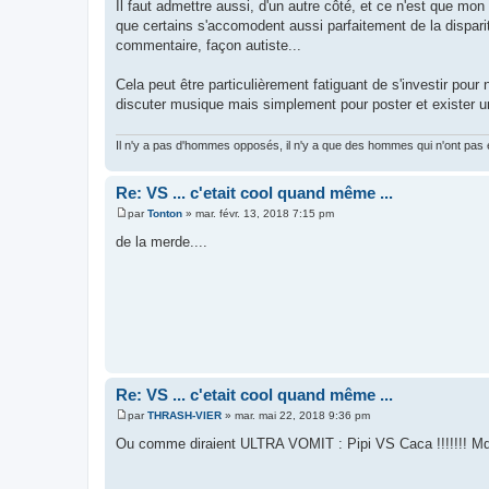
Il faut admettre aussi, d'un autre côté, et ce n'est que mon
que certains s'accomodent aussi parfaitement de la dispari
commentaire, façon autiste...
Cela peut être particulièrement fatiguant de s'investir pou
discuter musique mais simplement pour poster et exister u
Il n'y a pas d'hommes opposés, il n'y a que des hommes qui n'ont pas
Re: VS ... c'etait cool quand même ...
par
Tonton
»
mar. févr. 13, 2018 7:15 pm
M
e
de la merde....
s
s
a
g
e
Re: VS ... c'etait cool quand même ...
par
THRASH-VIER
»
mar. mai 22, 2018 9:36 pm
M
e
Ou comme diraient ULTRA VOMIT : Pipi VS Caca !!!!!!! Md
s
s
a