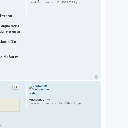
Inscription :
lun. oct. 22, 2007 7:12 pm
ichir sa
uelque sorte
duire à un si
lors d'être
ons du forum
Citer
raziel
Messages :
476
Inscription :
sam. déc. 15, 2007 6:38 pm
.