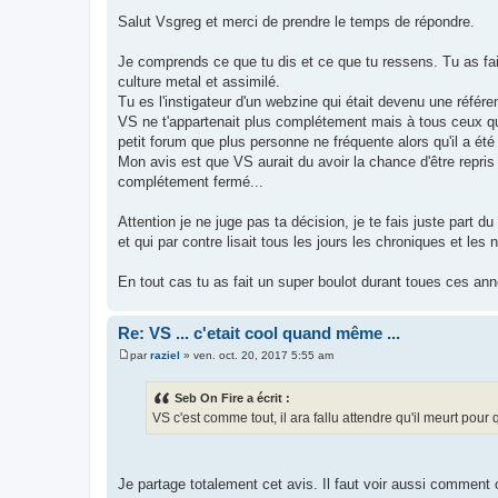
M
e
Salut Vsgreg et merci de prendre le temps de répondre.
s
s
a
Je comprends ce que tu dis et ce que tu ressens. Tu as fa
g
culture metal et assimilé.
e
Tu es l'instigateur d'un webzine qui était devenu une référ
VS ne t'appartenait plus complétement mais à tous ceux qui l
petit forum que plus personne ne fréquente alors qu'il a été
Mon avis est que VS aurait du avoir la chance d'être repris 
complétement fermé...
Attention je ne juge pas ta décision, je te fais juste part 
et qui par contre lisait tous les jours les chroniques et les
En tout cas tu as fait un super boulot durant toues ces ann
Re: VS ... c'etait cool quand même ...
par
raziel
»
ven. oct. 20, 2017 5:55 am
M
e
s
Seb On Fire a écrit :
s
VS c'est comme tout, il ara fallu attendre qu'il meurt pour
a
g
e
Je partage totalement cet avis. Il faut voir aussi comment 