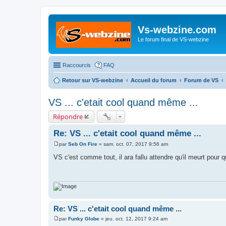
Vs-webzine.com
Le forum final de VS-webzine
Raccourcis
FAQ
Retour sur VS-webzine
Accueil du forum
Forum de VS
VS ... c'etait cool quand même ...
Répondre
Re: VS ... c'etait cool quand même ...
par
Seb On Fire
»
sam. oct. 07, 2017 9:56 am
M
e
VS c'est comme tout, il ara fallu attendre qu'il meurt pour 
s
s
a
g
e
Re: VS ... c'etait cool quand même ...
par
Funky Globe
»
jeu. oct. 12, 2017 9:24 am
M