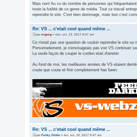
e
Mais non! Au vu du nombre de personnes qui fréquentaient 
s
toute la futilité de ce genre de média. Tout ce travail entr
s
a
reprendre le site. C'est bien dommage, mais bon c'est com
g
e
Re: VS ... c'etait cool quand même ...
par
vsgreg
»
ven. oct. 13, 2017 9:47 am
M
e
Ce n'etait pas une question de vouloir reprendre le site ou n
s
Personnelement, je n'envisageais pas voir VS continuer sans
s
a
La seule façon de couper le cordon etait d'arreter.
g
e
Au fond de moi, les meilleures années de VS etaient derrièr
coute que coute et finir completement has been.
Re: VS ... c'etait cool quand même ...
par
Funky Globe
»
lun. oct. 16, 2017 8:47 am