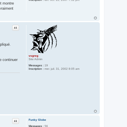
et montre
 vraiment
Citer
pliqué.
vsgreg
Site Admin
e continuer
Messages :
19
Inscription :
mer. juil. 31, 2002 8:05 am
Citer
Funky Globe
Messages :
56