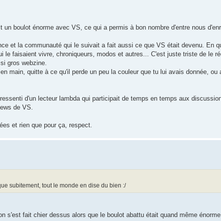
it un boulot énorme avec VS, ce qui a permis à bon nombre d'entre nous d'enr
ence et la communauté qui le suivait a fait aussi ce que VS était devenu. En q
e faisaient vivre, chroniqueurs, modos et autres... C'est juste triste de le ré
 si gros webzine.
en main, quitte à ce qu'il perde un peu la couleur que tu lui avais donnée, ou a
du ressenti d'un lecteur lambda qui participait de temps en temps aux discussi
 news de VS.
ées et rien que pour ça, respect.
 que subitement, tout le monde en dise du bien :/
on s'est fait chier dessus alors que le boulot abattu était quand même énorme