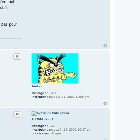
'en faut,
ucun
e pas pour
Citer
Tonton
Messages :
1451
Inscription :
mer. juil. 31, 2002 11:05 pm
Citer
THRASH-VIER
Messages :
137
Inscription :
mer. août 14, 2002 10:37 pm
Localisation :
Angers