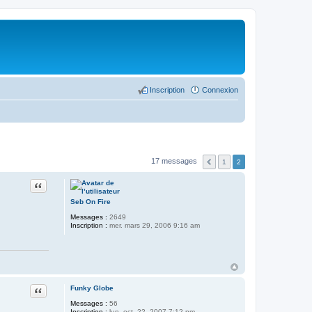
Inscription
Connexion
17 messages
1
2
Citer
Seb On Fire
Messages :
2649
Inscription :
mer. mars 29, 2006 9:16 am
Citer
Funky Globe
Messages :
56
Inscription :
lun. oct. 22, 2007 7:12 pm