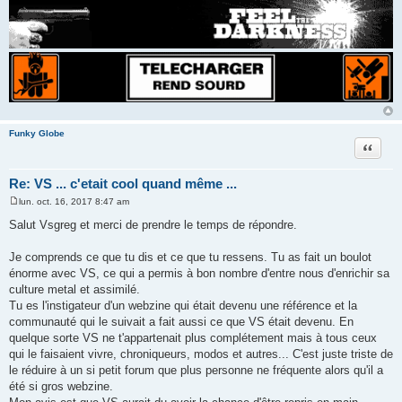
Funky Globe
Citer
Re: VS ... c'etait cool quand même ...
lun. oct. 16, 2017 8:47 am
M
e
Salut Vsgreg et merci de prendre le temps de répondre.
s
s
a
Je comprends ce que tu dis et ce que tu ressens. Tu as fait un boulot
g
énorme avec VS, ce qui a permis à bon nombre d'entre nous d'enrichir sa
e
culture metal et assimilé.
Tu es l'instigateur d'un webzine qui était devenu une référence et la
communauté qui le suivait a fait aussi ce que VS était devenu. En
quelque sorte VS ne t'appartenait plus complétement mais à tous ceux
qui le faisaient vivre, chroniqueurs, modos et autres... C'est juste triste de
le réduire à un si petit forum que plus personne ne fréquente alors qu'il a
été si gros webzine.