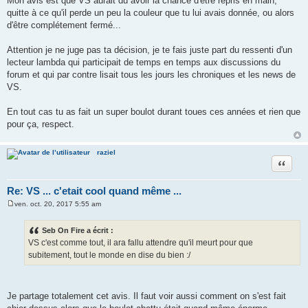
Mon avis est que VS aurait du avoir la chance d'être repris en main,
quitte à ce qu'il perde un peu la couleur que tu lui avais donnée, ou alors
d'être complétement fermé...
Attention je ne juge pas ta décision, je te fais juste part du ressenti d'un
lecteur lambda qui participait de temps en temps aux discussions du
forum et qui par contre lisait tous les jours les chroniques et les news de
VS.
En tout cas tu as fait un super boulot durant toues ces années et rien que
pour ça, respect.
raziel
Citer
Re: VS ... c'etait cool quand même ...
ven. oct. 20, 2017 5:55 am
M
e
s
Seb On Fire a écrit :
s
VS c'est comme tout, il ara fallu attendre qu'il meurt pour que
a
g
subitement, tout le monde en dise du bien :/
e
Je partage totalement cet avis. Il faut voir aussi comment on s'est fait