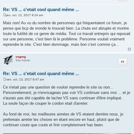
Re: VS ... c'etait cool quand même ...
jeu. oct. 12, 2017 9:24 am
M
e
Mais non! Au vu du nombre de personnes qui fréquentaient ce forum, je
s
pense que bcp de monde le trouvait bien. La chute est abrupte et montre
s
a
toute la futilité de ce genre de média. Tout ce travail entrepris qui reposait
g
sur une personne, c'est bien là le problème. Personne voulait vraiment
e
reprendre le site. C'est bien dommage, mais bon c'est comme ça...
vsgreg
Citer
Site Admin
Re: VS ... c'etait cool quand même ...
ven. oct. 13, 2017 9:47 am
M
e
Ce n'etait pas une question de vouloir reprendre le site ou non...
s
Personnelement, je n'envisageais pas voir VS continuer sans moi ... et je
s
a
n'aurais pas été capable de lacher VS sans continuer d'être impliqué.
g
La seule façon de couper le cordon etait d'arreter.
e
Au fond de moi, les meilleures années de VS etaient derrière nous, je
prefereais arreter les choses en étant encore en haut, plutot que de
continuer coute que coute et finir completement has been.