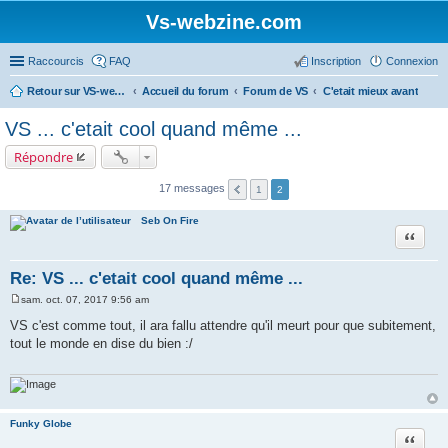
Vs-webzine.com
Raccourcis
FAQ
Inscription
Connexion
Retour sur VS-webzine
Accueil du forum
Forum de VS
C'etait mieux avant
VS ... c'etait cool quand même ...
Répondre
17 messages
1
2
Seb On Fire
Citer
Re: VS ... c'etait cool quand même ...
sam. oct. 07, 2017 9:56 am
M
e
VS c'est comme tout, il ara fallu attendre qu'il meurt pour que subitement,
s
tout le monde en dise du bien :/
s
a
g
e
Funky Globe
Citer