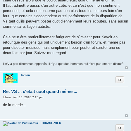
chier dessus alors que le boulot abattu était quand même énorme.
Il faut admettre aussi, d'un autre côté, et ce n'est que mon sentiment
personnel, et cela ne concerne pas non plus tous les lecteurs loin s'en
faut, que certains s'accomodent aussi parfaitement de la disparition de
Vs tant qu'ils peuvent poster quotidiennenment leurs écoutes, sans aucun
commentaire, façon autiste...
Cela peut être particulièrement fatiguant de s'investir pour n'avoir en
retour que des gens qui ont uniquement besoin d'un forum, et même pas
pour discuter musique mais simplement pour poster et exister une ou
deux fois par jour. Suivez mon regard.
Il n'y a pas d'hommes opposés, il n'y a que des hommes qui n'ont pas encore discuté
Tonton
Citer
Re: VS ... c'etait cool quand même ...
mar. févr. 13, 2018 7:15 pm
M
e
de la merde....
s
s
a
g
e
THRASH-VIER
Citer