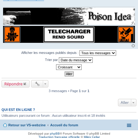
Afficher les messages publiés depuis :
Trier par
Répondre
3 messages • Page
1
sur
1
Aller
QUI EST EN LIGNE ?
Utilisateurs parcourant ce forum : Aucun utilisateur inscrit et 18 invités
Retour sur VS-webzine
Accueil du forum
Développé par
phpBB
® Forum Software © phpBB Limited
Traduction française officielle
©
Miles Cellar