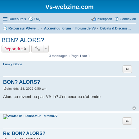
Vs-webzine.com
Raccourcis
FAQ
Inscription
Connexion
Retour sur VS-webzine
Accueil du forum
Forum de VS
Débats & Discussions
BON? ALORS?
Répondre
3 messages • Page
1
sur
1
Funky Globe
Citer
BON? ALORS?
dim. déc. 28, 2025 9:50 am
M
e
Alors ça revient ou pas VS là? J'en peux pu d'attendre.
s
s
a
g
e
dimmu77
Citer
Re: BON? ALORS?