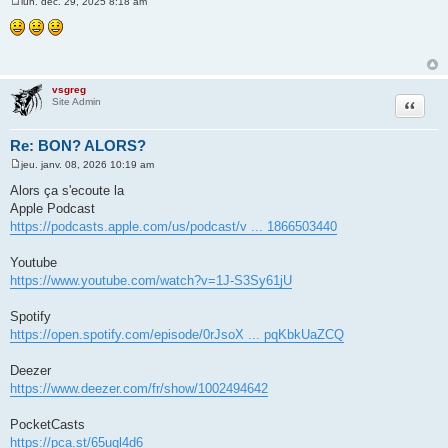
lun. déc. 29, 2025 8:18 am
M
e
s
s
a
g
e
vsgreg
Citer
Site Admin
Re: BON? ALORS?
jeu. janv. 08, 2026 10:19 am
M
e
Alors ça s'ecoute la
s
Apple Podcast
s
a
https://podcasts.apple.com/us/podcast/v ... 1866503440
g
e
Youtube
https://www.youtube.com/watch?v=1J-S3Sy61jU
Spotify
https://open.spotify.com/episode/0rJsoX ... pqKbkUaZCQ
Deezer
https://www.deezer.com/fr/show/1002494642
PocketCasts
https://pca.st/65uql4d6