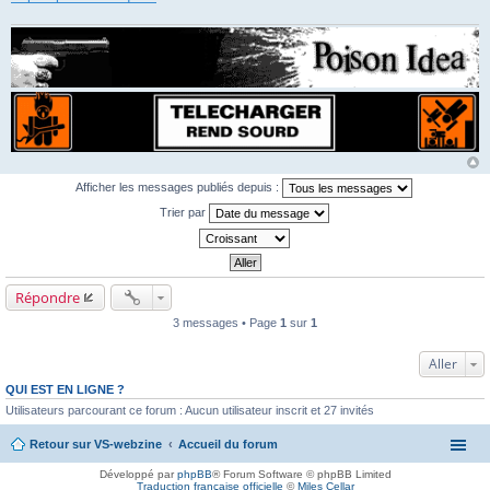
Afficher les messages publiés depuis :
Trier par
Répondre
3 messages • Page
1
sur
1
Aller
QUI EST EN LIGNE ?
Utilisateurs parcourant ce forum : Aucun utilisateur inscrit et 27 invités
Retour sur VS-webzine
Accueil du forum
Développé par
phpBB
® Forum Software © phpBB Limited
Traduction française officielle
©
Miles Cellar