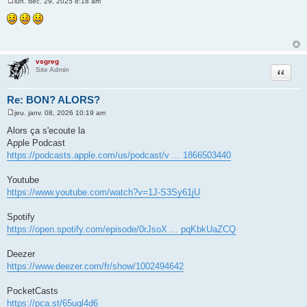
lun. déc. 29, 2025 8:18 am
M
e
s
s
a
g
e
vsgreg
Citer
Site Admin
Re: BON? ALORS?
jeu. janv. 08, 2026 10:19 am
M
e
Alors ça s'ecoute la
s
Apple Podcast
s
a
https://podcasts.apple.com/us/podcast/v ... 1866503440
g
e
Youtube
https://www.youtube.com/watch?v=1J-S3Sy61jU
Spotify
https://open.spotify.com/episode/0rJsoX ... pqKbkUaZCQ
Deezer
https://www.deezer.com/fr/show/1002494642
PocketCasts
https://pca.st/65uql4d6