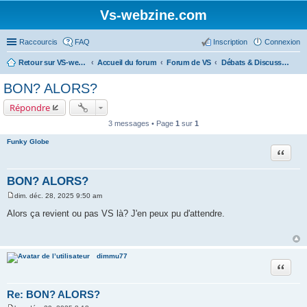
Vs-webzine.com
Raccourcis
FAQ
Inscription
Connexion
Retour sur VS-webzine
Accueil du forum
Forum de VS
Débats & Discussions
BON? ALORS?
Répondre
3 messages • Page
1
sur
1
Funky Globe
Citer
BON? ALORS?
dim. déc. 28, 2025 9:50 am
M
e
Alors ça revient ou pas VS là? J'en peux pu d'attendre.
s
s
a
g
e
dimmu77
Citer
Re: BON? ALORS?