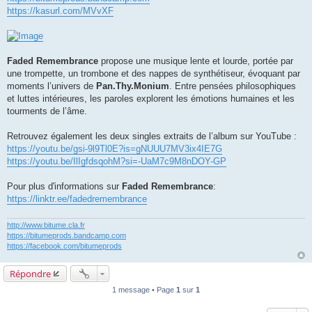
https://kasurl.com/MVvXF
Faded Remembrance
propose une musique lente et lourde, portée par
une trompette, un trombone et des nappes de synthétiseur, évoquant par
moments l’univers de
Pan.Thy.Monium
. Entre pensées philosophiques
et luttes intérieures, les paroles explorent les émotions humaines et les
tourments de l’âme.
Retrouvez également les deux singles extraits de l’album sur YouTube :
https://youtu.be/gsi-9l9Tl0E?is=gNUUU7MV3ix4IE7G
https://youtu.be/IlIgfdsqohM?si=-UaM7c9M8nDOY-GP
Pour plus d'informations sur
Faded Remembrance
:
https://linktr.ee/fadedremembrance
http://www.bitume.cla.fr
https://bitumeprods.bandcamp.com
https://facebook.com/bitumeprods
Répondre
1 message • Page
1
sur
1