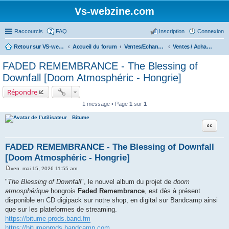
Vs-webzine.com
Raccourcis
FAQ
Inscription
Connexion
Retour sur VS-webzine
Accueil du forum
Ventes/Echanges/Achats/Recherche
Ventes / Achats / Echanges
FADED REMEMBRANCE - The Blessing of
Downfall [Doom Atmosphéric - Hongrie]
Répondre
1 message • Page
1
sur
1
Bitume
Citer
FADED REMEMBRANCE - The Blessing of Downfall
[Doom Atmosphéric - Hongrie]
ven. mai 15, 2026 11:55 am
M
e
"
The Blessing of Downfall
", le nouvel album du projet de
doom
s
atmosphérique
hongrois
Faded Remembrance
, est dès à présent
s
a
disponible en CD digipack sur notre shop, en digital sur Bandcamp ainsi
g
que sur les plateformes de streaming.
e
https://bitume-prods.band.fm
https://bitumeprods.bandcamp.com