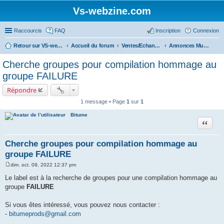
Vs-webzine.com
Raccourcis
FAQ
Inscription
Connexion
Retour sur VS-webzine
Accueil du forum
Ventes/Echanges/Achats/Recherche
Annonces Musiciens
Cherche groupes pour compilation hommage au
groupe FAILURE
Répondre
1 message • Page
1
sur
1
Bitume
Citer
Cherche groupes pour compilation hommage au
groupe FAILURE
dim. oct. 09, 2022 12:37 pm
M
e
Le label est à la recherche de groupes pour une compilation hommage au
s
groupe
FAILURE
s
a
g
Si vous êtes intéressé, vous pouvez nous contacter :
e
-
bitumeprods@gmail.com