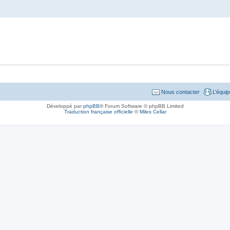
Nous contacter
L’équi
Développé par
phpBB
® Forum Software © phpBB Limited
Traduction française officielle
©
Miles Cellar