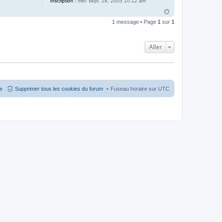
Inscription :
mer. sept. 28, 2005 10:12 am
1 message • Page
1
sur
1
Aller
pe
Supprimer tous les cookies du forum
Fuseau horaire sur
UTC