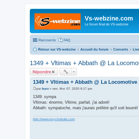
Vs-webzine.com
Le forum final de VS-webzine
Raccourcis
FAQ
Retour sur VS-webzine
Accueil du forum
Concerts
Liv
1349 + Vltimas + Abbath @ La Locomot
Répondre
1349 + Vltimas + Abbath @ La Locomotive 
par
buru
»
ven. févr. 07, 2020 9:17 pm
M
e
1349: sympa
s
Vltimas: énorme, Vltime, parfait, j'ai adoré!
s
a
Abbath: sympatoche, mais j'aurais préféré qu'il soit bourré!
g
e
http://www.psychobolia.com