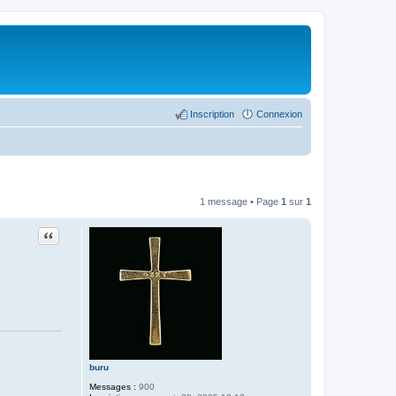
Inscription
Connexion
1 message • Page
1
sur
1
Citer
buru
Messages :
900