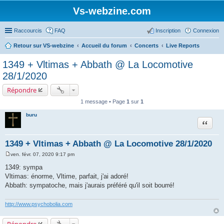
Vs-webzine.com
Raccourcis
FAQ
Inscription
Connexion
Retour sur VS-webzine
Accueil du forum
Concerts
Live Reports
1349 + Vltimas + Abbath @ La Locomotive
28/1/2020
Répondre
1 message • Page
1
sur
1
buru
Citer
1349 + Vltimas + Abbath @ La Locomotive 28/1/2020
ven. févr. 07, 2020 9:17 pm
M
e
1349: sympa
s
Vltimas: énorme, Vltime, parfait, j'ai adoré!
s
a
Abbath: sympatoche, mais j'aurais préféré qu'il soit bourré!
g
e
http://www.psychobolia.com
Répondre