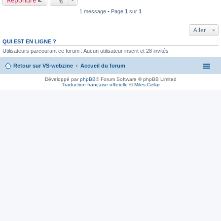
1 message • Page
1
sur
1
Aller
QUI EST EN LIGNE ?
Utilisateurs parcourant ce forum : Aucun utilisateur inscrit et 28 invités
Retour sur VS-webzine
Accueil du forum
Développé par
phpBB
® Forum Software © phpBB Limited
Traduction française officielle
©
Miles Cellar