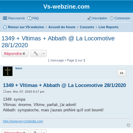
Vs-webzine.com
Raccourcis
FAQ
Inscription
Connexion
Retour sur VS-webzine
Accueil du forum
Concerts
Live Reports
1349 + Vltimas + Abbath @ La Locomotive
28/1/2020
Répondre
1 message • Page
1
sur
1
buru
Citer
1349 + Vltimas + Abbath @ La Locomotive 28/1/2020
ven. févr. 07, 2020 9:17 pm
M
e
1349: sympa
s
Vltimas: énorme, Vltime, parfait, j'ai adoré!
s
a
Abbath: sympatoche, mais j'aurais préféré qu'il soit bourré!
g
e
http://www.psychobolia.com
Répondre