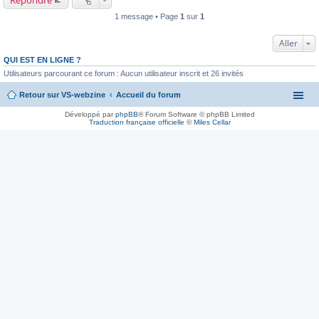
1 message • Page
1
sur
1
Aller
QUI EST EN LIGNE ?
Utilisateurs parcourant ce forum : Aucun utilisateur inscrit et 26 invités
Retour sur VS-webzine
Accueil du forum
Développé par
phpBB
® Forum Software © phpBB Limited
Traduction française officielle
©
Miles Cellar