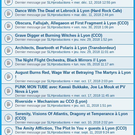
Dernier message par
SLHproductions
«
mer. déc. 12, 2018 12:55 pm
Dance With The Dead et Lebrock à Lyon (Hard Rock Cafe)
Dernier message par
SLHproductions
«
mar. déc. 11, 2018 2:44 pm
Obscura, Fallujah, Allegaeon et First Fragment à Lyon (CCO)
Dernier message par
SLHproductions
«
ven. nov. 30, 2018 1:06 pm
Grave Digger et Burning Witches à Lyon (CCO)
Dernier message par
SLHproductions
«
jeu. nov. 29, 2018 1:52 pm
Architects, Beartooth et Polaris à Lyon (Transbordeur)
Dernier message par
SLHproductions
«
jeu. nov. 29, 2018 11:01 am
The Night Flight Orchestra, Black Mirrors // Lyon
Dernier message par
SLHproductions
«
lun. nov. 05, 2018 11:17 am
August Burns Red, Wage War et Betraying The Martyrs à Lyon
!
Dernier message par
SLHproductions
«
mer. oct. 17, 2018 2:03 pm
PUNK MON TUBE avec Kawaii Bukkake, Joe La Mouk et PV
Nova à Lyon
Dernier message par
SLHproductions
«
mer. oct. 17, 2018 11:45 am
Riverside + Mechanism au CCO (Lyon)
Dernier message par
SLHproductions
«
jeu. oct. 11, 2018 1:51 pm
Serenity, Visions Of Atlantis, Dragony et Temperance à Lyon
(CCO)
Dernier message par
SLHproductions
«
mer. oct. 10, 2018 2:02 pm
The Amity Affliction, The Plot In You + guests à Lyon (CCO)
Dernier message par
SLHproductions
«
mar. sept. 11, 2018 9:24 am