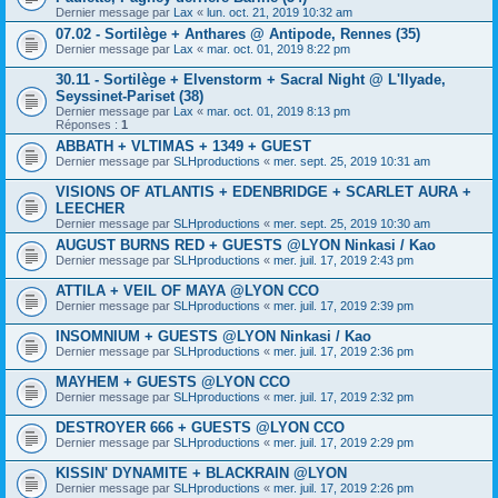
Dernier message par
Lax
«
lun. oct. 21, 2019 10:32 am
07.02 - Sortilège + Anthares @ Antipode, Rennes (35)
Dernier message par
Lax
«
mar. oct. 01, 2019 8:22 pm
30.11 - Sortilège + Elvenstorm + Sacral Night @ L'Ilyade,
Seyssinet-Pariset (38)
Dernier message par
Lax
«
mar. oct. 01, 2019 8:13 pm
Réponses :
1
ABBATH + VLTIMAS + 1349 + GUEST
Dernier message par
SLHproductions
«
mer. sept. 25, 2019 10:31 am
VISIONS OF ATLANTIS + EDENBRIDGE + SCARLET AURA +
LEECHER
Dernier message par
SLHproductions
«
mer. sept. 25, 2019 10:30 am
AUGUST BURNS RED + GUESTS @LYON Ninkasi / Kao
Dernier message par
SLHproductions
«
mer. juil. 17, 2019 2:43 pm
ATTILA + VEIL OF MAYA @LYON CCO
Dernier message par
SLHproductions
«
mer. juil. 17, 2019 2:39 pm
INSOMNIUM + GUESTS @LYON Ninkasi / Kao
Dernier message par
SLHproductions
«
mer. juil. 17, 2019 2:36 pm
MAYHEM + GUESTS @LYON CCO
Dernier message par
SLHproductions
«
mer. juil. 17, 2019 2:32 pm
DESTROYER 666 + GUESTS @LYON CCO
Dernier message par
SLHproductions
«
mer. juil. 17, 2019 2:29 pm
KISSIN' DYNAMITE + BLACKRAIN @LYON
Dernier message par
SLHproductions
«
mer. juil. 17, 2019 2:26 pm