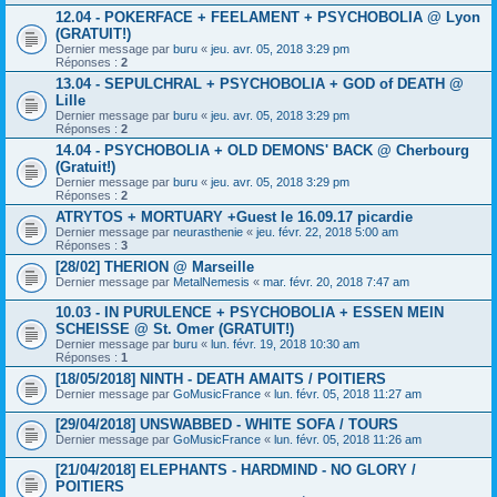
12.04 - POKERFACE + FEELAMENT + PSYCHOBOLIA @ Lyon
(GRATUIT!)
Dernier message par
buru
«
jeu. avr. 05, 2018 3:29 pm
Réponses :
2
13.04 - SEPULCHRAL + PSYCHOBOLIA + GOD of DEATH @
Lille
Dernier message par
buru
«
jeu. avr. 05, 2018 3:29 pm
Réponses :
2
14.04 - PSYCHOBOLIA + OLD DEMONS' BACK @ Cherbourg
(Gratuit!)
Dernier message par
buru
«
jeu. avr. 05, 2018 3:29 pm
Réponses :
2
ATRYTOS + MORTUARY +Guest le 16.09.17 picardie
Dernier message par
neurasthenie
«
jeu. févr. 22, 2018 5:00 am
Réponses :
3
[28/02] THERION @ Marseille
Dernier message par
MetalNemesis
«
mar. févr. 20, 2018 7:47 am
10.03 - IN PURULENCE + PSYCHOBOLIA + ESSEN MEIN
SCHEISSE @ St. Omer (GRATUIT!)
Dernier message par
buru
«
lun. févr. 19, 2018 10:30 am
Réponses :
1
[18/05/2018] NINTH - DEATH AMAITS / POITIERS
Dernier message par
GoMusicFrance
«
lun. févr. 05, 2018 11:27 am
[29/04/2018] UNSWABBED - WHITE SOFA / TOURS
Dernier message par
GoMusicFrance
«
lun. févr. 05, 2018 11:26 am
[21/04/2018] ELEPHANTS - HARDMIND - NO GLORY /
POITIERS