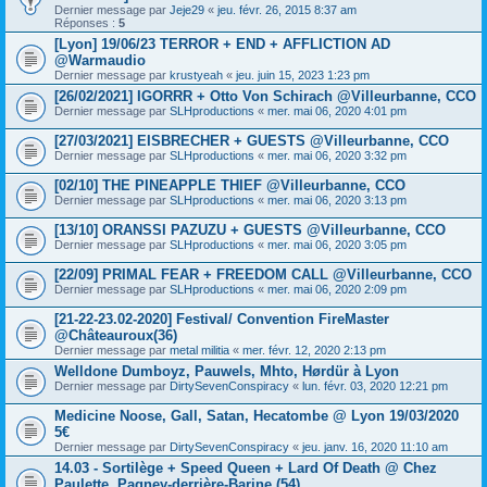
Dernier message par
Jeje29
«
jeu. févr. 26, 2015 8:37 am
Réponses :
5
[Lyon] 19/06/23 TERROR + END + AFFLICTION AD
@Warmaudio
Dernier message par
krustyeah
«
jeu. juin 15, 2023 1:23 pm
[26/02/2021] IGORRR + Otto Von Schirach @Villeurbanne, CCO
Dernier message par
SLHproductions
«
mer. mai 06, 2020 4:01 pm
[27/03/2021] EISBRECHER + GUESTS @Villeurbanne, CCO
Dernier message par
SLHproductions
«
mer. mai 06, 2020 3:32 pm
[02/10] THE PINEAPPLE THIEF @Villeurbanne, CCO
Dernier message par
SLHproductions
«
mer. mai 06, 2020 3:13 pm
[13/10] ORANSSI PAZUZU + GUESTS @Villeurbanne, CCO
Dernier message par
SLHproductions
«
mer. mai 06, 2020 3:05 pm
[22/09] PRIMAL FEAR + FREEDOM CALL @Villeurbanne, CCO
Dernier message par
SLHproductions
«
mer. mai 06, 2020 2:09 pm
[21-22-23.02-2020] Festival/ Convention FireMaster
@Châteauroux(36)
Dernier message par
metal militia
«
mer. févr. 12, 2020 2:13 pm
Welldone Dumboyz, Pauwels, Mhto, Hørdür à Lyon
Dernier message par
DirtySevenConspiracy
«
lun. févr. 03, 2020 12:21 pm
Medicine Noose, Gall, Satan, Hecatombe @ Lyon 19/03/2020
5€
Dernier message par
DirtySevenConspiracy
«
jeu. janv. 16, 2020 11:10 am
14.03 - Sortilège + Speed Queen + Lard Of Death @ Chez
Paulette, Pagney-derrière-Barine (54)