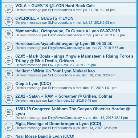
VOLA + GUESTS @LYON Hard Rock Cafe
Dernier message par
SLHproductions
«
mer. juil. 17, 2019 2:18 pm
OVERKILL + GUESTS @LYON
Dernier message par
SLHproductions
«
mer. juil. 17, 2019 2:03 pm
Mymanmike, Octopoulpe, Ta Gueule à Lyon 08-07-2019
Dernier message par
DirtySevenConspiracy
«
mer. juin 12, 2019 4:32 pm
Horsebastard/ayatollah/lovgun @ Lyon 06-06-19 5€
Dernier message par
DirtySevenConspiracy
«
lun. mai 27, 2019 9:57 am
02.05 - Mark Boals - sings Yngwie Malmsteen's Rising Force's
Trilogy @ Blue Devils, Orléans
Dernier message par
Lax
«
jeu. avr. 25, 2019 1:39 pm
Hellfest : W4rm Up 7our Lyon Ninkasi kao
Dernier message par
SLHproductions
«
jeu. déc. 20, 2018 9:28 am
Otep à Lyon (CCO)
Dernier message par
SLHproductions
«
mer. déc. 19, 2018 1:01 pm
22.02 - Satan + RAM + Screamer @ Grillen, Colmar
Dernier message par
Lax
«
lun. déc. 17, 2018 3:49 pm
16/01/19 Congreed Nahbom The Canyon Observer Hordur @
Lyon
Dernier message par
DirtySevenConspiracy
«
ven. déc. 14, 2018 12:11 pm
Mgla, Revenge et Doombringer à Lyon (CCO)
Dernier message par
SLHproductions
«
jeu. déc. 13, 2018 12:03 pm
Neal Morse Band à Lyon (CCO)