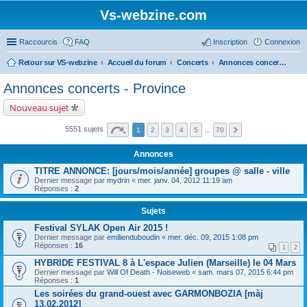
Vs-webzine.com
Raccourcis
FAQ
Inscription
Connexion
Retour sur VS-webzine
Accueil du forum
Concerts
Annonces concerts - Province
Annonces concerts - Province
Nouveau sujet
5551 sujets
1
2
3
4
5
…
70
Annonces
TITRE ANNONCE: [jours/mois/année] groupes @ salle - ville
Dernier message par
mydrin
«
mer. janv. 04, 2012 11:19 am
Réponses :
2
Sujets
Festival SYLAK Open Air 2015 !
Dernier message par
emilienduboudin
«
mer. déc. 09, 2015 1:08 pm
Réponses :
16
1
2
HYBRIDE FESTIVAL 8 à L'espace Julien (Marseille) le 04 Mars
Dernier message par
Will Of Death - Noiseweb
«
sam. mars 07, 2015 6:44 pm
Réponses :
1
Les soirées du grand-ouest avec GARMONBOZIA [màj
13.02.2012]