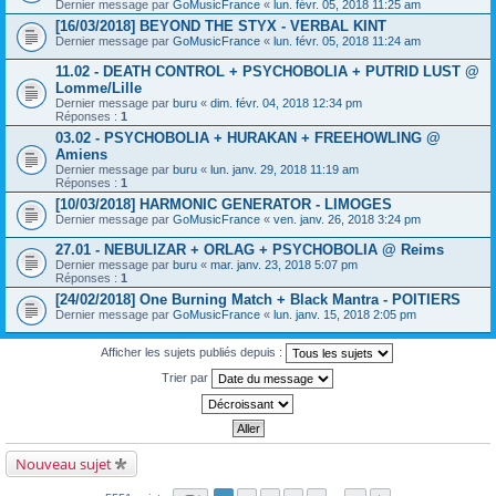
Dernier message par
GoMusicFrance
«
lun. févr. 05, 2018 11:25 am
[16/03/2018] BEYOND THE STYX - VERBAL KINT
Dernier message par
GoMusicFrance
«
lun. févr. 05, 2018 11:24 am
11.02 - DEATH CONTROL + PSYCHOBOLIA + PUTRID LUST @
Lomme/Lille
Dernier message par
buru
«
dim. févr. 04, 2018 12:34 pm
Réponses :
1
03.02 - PSYCHOBOLIA + HURAKAN + FREEHOWLING @
Amiens
Dernier message par
buru
«
lun. janv. 29, 2018 11:19 am
Réponses :
1
[10/03/2018] HARMONIC GENERATOR - LIMOGES
Dernier message par
GoMusicFrance
«
ven. janv. 26, 2018 3:24 pm
27.01 - NEBULIZAR + ORLAG + PSYCHOBOLIA @ Reims
Dernier message par
buru
«
mar. janv. 23, 2018 5:07 pm
Réponses :
1
[24/02/2018] One Burning Match + Black Mantra - POITIERS
Dernier message par
GoMusicFrance
«
lun. janv. 15, 2018 2:05 pm
Afficher les sujets publiés depuis :
Trier par
Nouveau sujet