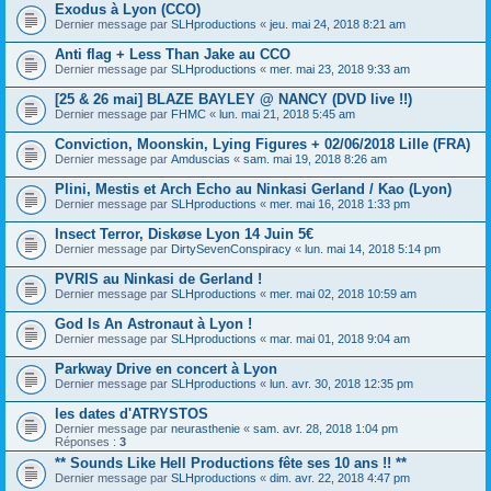
Exodus à Lyon (CCO)
Dernier message par
SLHproductions
«
jeu. mai 24, 2018 8:21 am
Anti flag + Less Than Jake au CCO
Dernier message par
SLHproductions
«
mer. mai 23, 2018 9:33 am
[25 & 26 mai] BLAZE BAYLEY @ NANCY (DVD live !!)
Dernier message par
FHMC
«
lun. mai 21, 2018 5:45 am
Conviction, Moonskin, Lying Figures + 02/06/2018 Lille (FRA)
Dernier message par
Amduscias
«
sam. mai 19, 2018 8:26 am
Plini, Mestis et Arch Echo au Ninkasi Gerland / Kao (Lyon)
Dernier message par
SLHproductions
«
mer. mai 16, 2018 1:33 pm
Insect Terror, Diskøse Lyon 14 Juin 5€
Dernier message par
DirtySevenConspiracy
«
lun. mai 14, 2018 5:14 pm
PVRIS au Ninkasi de Gerland !
Dernier message par
SLHproductions
«
mer. mai 02, 2018 10:59 am
God Is An Astronaut à Lyon !
Dernier message par
SLHproductions
«
mar. mai 01, 2018 9:04 am
Parkway Drive en concert à Lyon
Dernier message par
SLHproductions
«
lun. avr. 30, 2018 12:35 pm
les dates d'ATRYSTOS
Dernier message par
neurasthenie
«
sam. avr. 28, 2018 1:04 pm
Réponses :
3
** Sounds Like Hell Productions fête ses 10 ans !! **
Dernier message par
SLHproductions
«
dim. avr. 22, 2018 4:47 pm