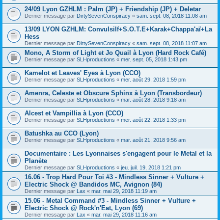
24/09 Lyon GZHLM : Palm (JP) + Friendship (JP) + Deletar
Dernier message par
DirtySevenConspiracy
«
sam. sept. 08, 2018 11:08 am
13/09 LYON GZHLM: Convulsilf+S.O.T.E+Karak+Chappa'aï+La
Hess
Dernier message par
DirtySevenConspiracy
«
sam. sept. 08, 2018 11:07 am
Mono, A Storm of Light et Jo Quail à Lyon (Hard Rock Café)
Dernier message par
SLHproductions
«
mer. sept. 05, 2018 1:43 pm
Kamelot et Leaves' Eyes à Lyon (CCO)
Dernier message par
SLHproductions
«
mer. août 29, 2018 1:59 pm
Amenra, Celeste et Obscure Sphinx à Lyon (Transbordeur)
Dernier message par
SLHproductions
«
mar. août 28, 2018 9:18 am
Alcest et Vampillia à Lyon (CCO)
Dernier message par
SLHproductions
«
mer. août 22, 2018 1:33 pm
Batushka au CCO (Lyon)
Dernier message par
SLHproductions
«
mar. août 21, 2018 9:56 am
Documentaire : Les Lyonnaises s'engagent pour le Metal et la
Planète
Dernier message par
SLHproductions
«
jeu. juil. 19, 2018 1:21 pm
16.06 - Trop Hard Pour Toi #3 - Mindless Sinner + Vulture +
Electric Shock @ Bandidos MC, Avignon (84)
Dernier message par
Lax
«
mar. mai 29, 2018 11:19 am
15.06 - Metal Command #3 - Mindless Sinner + Vulture +
Electric Shock @ Rock'n'Eat, Lyon (69)
Dernier message par
Lax
«
mar. mai 29, 2018 11:16 am