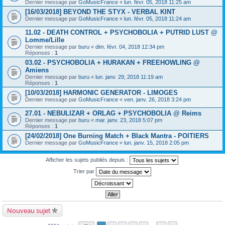
Dernier message par
GoMusicFrance
«
lun. févr. 05, 2018 11:25 am
[16/03/2018] BEYOND THE STYX - VERBAL KINT
Dernier message par
GoMusicFrance
«
lun. févr. 05, 2018 11:24 am
11.02 - DEATH CONTROL + PSYCHOBOLIA + PUTRID LUST @
Lomme/Lille
Dernier message par
buru
«
dim. févr. 04, 2018 12:34 pm
Réponses :
1
03.02 - PSYCHOBOLIA + HURAKAN + FREEHOWLING @
Amiens
Dernier message par
buru
«
lun. janv. 29, 2018 11:19 am
Réponses :
1
[10/03/2018] HARMONIC GENERATOR - LIMOGES
Dernier message par
GoMusicFrance
«
ven. janv. 26, 2018 3:24 pm
27.01 - NEBULIZAR + ORLAG + PSYCHOBOLIA @ Reims
Dernier message par
buru
«
mar. janv. 23, 2018 5:07 pm
Réponses :
1
[24/02/2018] One Burning Match + Black Mantra - POITIERS
Dernier message par
GoMusicFrance
«
lun. janv. 15, 2018 2:05 pm
Afficher les sujets publiés depuis :
Trier par
Nouveau sujet