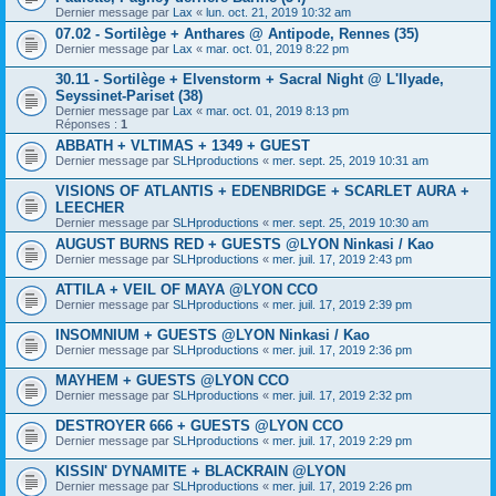
Dernier message par
Lax
«
lun. oct. 21, 2019 10:32 am
07.02 - Sortilège + Anthares @ Antipode, Rennes (35)
Dernier message par
Lax
«
mar. oct. 01, 2019 8:22 pm
30.11 - Sortilège + Elvenstorm + Sacral Night @ L'Ilyade,
Seyssinet-Pariset (38)
Dernier message par
Lax
«
mar. oct. 01, 2019 8:13 pm
Réponses :
1
ABBATH + VLTIMAS + 1349 + GUEST
Dernier message par
SLHproductions
«
mer. sept. 25, 2019 10:31 am
VISIONS OF ATLANTIS + EDENBRIDGE + SCARLET AURA +
LEECHER
Dernier message par
SLHproductions
«
mer. sept. 25, 2019 10:30 am
AUGUST BURNS RED + GUESTS @LYON Ninkasi / Kao
Dernier message par
SLHproductions
«
mer. juil. 17, 2019 2:43 pm
ATTILA + VEIL OF MAYA @LYON CCO
Dernier message par
SLHproductions
«
mer. juil. 17, 2019 2:39 pm
INSOMNIUM + GUESTS @LYON Ninkasi / Kao
Dernier message par
SLHproductions
«
mer. juil. 17, 2019 2:36 pm
MAYHEM + GUESTS @LYON CCO
Dernier message par
SLHproductions
«
mer. juil. 17, 2019 2:32 pm
DESTROYER 666 + GUESTS @LYON CCO
Dernier message par
SLHproductions
«
mer. juil. 17, 2019 2:29 pm
KISSIN' DYNAMITE + BLACKRAIN @LYON
Dernier message par
SLHproductions
«
mer. juil. 17, 2019 2:26 pm