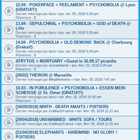
12.04 - POKERFACE + FEELAMENT + PSYCHOBOLIA @ Lyon
(GRATUIT!)
Dernier message par
buru
«
jeu. avr. 05, 2018 3:29 pm
Réponses :
2
13.04 - SEPULCHRAL + PSYCHOBOLIA + GOD of DEATH @
Lille
Dernier message par
buru
«
jeu. avr. 05, 2018 3:29 pm
Réponses :
2
14.04 - PSYCHOBOLIA + OLD DEMONS' BACK @ Cherbourg
(Gratuit!)
Dernier message par
buru
«
jeu. avr. 05, 2018 3:29 pm
Réponses :
2
ATRYTOS + MORTUARY +Guest le 16.09.17 picardie
Dernier message par
neurasthenie
«
jeu. févr. 22, 2018 5:00 am
Réponses :
3
[28/02] THERION @ Marseille
Dernier message par
MetalNemesis
«
mar. févr. 20, 2018 7:47 am
10.03 - IN PURULENCE + PSYCHOBOLIA + ESSEN MEIN
SCHEISSE @ St. Omer (GRATUIT!)
Dernier message par
buru
«
lun. févr. 19, 2018 10:30 am
Réponses :
1
[18/05/2018] NINTH - DEATH AMAITS / POITIERS
Dernier message par
GoMusicFrance
«
lun. févr. 05, 2018 11:27 am
[29/04/2018] UNSWABBED - WHITE SOFA / TOURS
Dernier message par
GoMusicFrance
«
lun. févr. 05, 2018 11:26 am
[21/04/2018] ELEPHANTS - HARDMIND - NO GLORY /
POITIERS