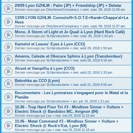
24/09 Lyon GZHLM : Palm (JP) + Friendship (JP) + Deletar
Dernier message par
DirtySevenConspiracy
«
sam. sept. 08, 2018 11:08 am
13/09 LYON GZHLM: Convulsilf+S.O.T.E+Karak+Chappa'aï+La
Hess
Dernier message par
DirtySevenConspiracy
«
sam. sept. 08, 2018 11:07 am
Mono, A Storm of Light et Jo Quail à Lyon (Hard Rock Café)
Dernier message par
SLHproductions
«
mer. sept. 05, 2018 1:43 pm
Kamelot et Leaves' Eyes à Lyon (CCO)
Dernier message par
SLHproductions
«
mer. août 29, 2018 1:59 pm
Amenra, Celeste et Obscure Sphinx à Lyon (Transbordeur)
Dernier message par
SLHproductions
«
mar. août 28, 2018 9:18 am
Alcest et Vampillia à Lyon (CCO)
Dernier message par
SLHproductions
«
mer. août 22, 2018 1:33 pm
Batushka au CCO (Lyon)
Dernier message par
SLHproductions
«
mar. août 21, 2018 9:56 am
Documentaire : Les Lyonnaises s'engagent pour le Metal et la
Planète
Dernier message par
SLHproductions
«
jeu. juil. 19, 2018 1:21 pm
16.06 - Trop Hard Pour Toi #3 - Mindless Sinner + Vulture +
Electric Shock @ Bandidos MC, Avignon (84)
Dernier message par
Lax
«
mar. mai 29, 2018 11:19 am
15.06 - Metal Command #3 - Mindless Sinner + Vulture +
Electric Shock @ Rock'n'Eat, Lyon (69)
Dernier message par
Lax
«
mar. mai 29, 2018 11:16 am