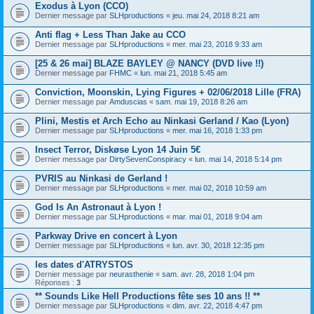
Exodus à Lyon (CCO)
Dernier message par
SLHproductions
«
jeu. mai 24, 2018 8:21 am
Anti flag + Less Than Jake au CCO
Dernier message par
SLHproductions
«
mer. mai 23, 2018 9:33 am
[25 & 26 mai] BLAZE BAYLEY @ NANCY (DVD live !!)
Dernier message par
FHMC
«
lun. mai 21, 2018 5:45 am
Conviction, Moonskin, Lying Figures + 02/06/2018 Lille (FRA)
Dernier message par
Amduscias
«
sam. mai 19, 2018 8:26 am
Plini, Mestis et Arch Echo au Ninkasi Gerland / Kao (Lyon)
Dernier message par
SLHproductions
«
mer. mai 16, 2018 1:33 pm
Insect Terror, Diskøse Lyon 14 Juin 5€
Dernier message par
DirtySevenConspiracy
«
lun. mai 14, 2018 5:14 pm
PVRIS au Ninkasi de Gerland !
Dernier message par
SLHproductions
«
mer. mai 02, 2018 10:59 am
God Is An Astronaut à Lyon !
Dernier message par
SLHproductions
«
mar. mai 01, 2018 9:04 am
Parkway Drive en concert à Lyon
Dernier message par
SLHproductions
«
lun. avr. 30, 2018 12:35 pm
les dates d'ATRYSTOS
Dernier message par
neurasthenie
«
sam. avr. 28, 2018 1:04 pm
Réponses :
3
** Sounds Like Hell Productions fête ses 10 ans !! **
Dernier message par
SLHproductions
«
dim. avr. 22, 2018 4:47 pm