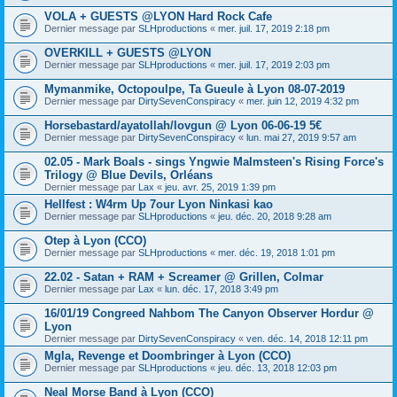
VOLA + GUESTS @LYON Hard Rock Cafe
Dernier message par
SLHproductions
«
mer. juil. 17, 2019 2:18 pm
OVERKILL + GUESTS @LYON
Dernier message par
SLHproductions
«
mer. juil. 17, 2019 2:03 pm
Mymanmike, Octopoulpe, Ta Gueule à Lyon 08-07-2019
Dernier message par
DirtySevenConspiracy
«
mer. juin 12, 2019 4:32 pm
Horsebastard/ayatollah/lovgun @ Lyon 06-06-19 5€
Dernier message par
DirtySevenConspiracy
«
lun. mai 27, 2019 9:57 am
02.05 - Mark Boals - sings Yngwie Malmsteen's Rising Force's
Trilogy @ Blue Devils, Orléans
Dernier message par
Lax
«
jeu. avr. 25, 2019 1:39 pm
Hellfest : W4rm Up 7our Lyon Ninkasi kao
Dernier message par
SLHproductions
«
jeu. déc. 20, 2018 9:28 am
Otep à Lyon (CCO)
Dernier message par
SLHproductions
«
mer. déc. 19, 2018 1:01 pm
22.02 - Satan + RAM + Screamer @ Grillen, Colmar
Dernier message par
Lax
«
lun. déc. 17, 2018 3:49 pm
16/01/19 Congreed Nahbom The Canyon Observer Hordur @
Lyon
Dernier message par
DirtySevenConspiracy
«
ven. déc. 14, 2018 12:11 pm
Mgla, Revenge et Doombringer à Lyon (CCO)
Dernier message par
SLHproductions
«
jeu. déc. 13, 2018 12:03 pm
Neal Morse Band à Lyon (CCO)