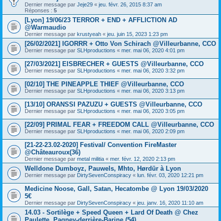
Dernier message par
Jeje29
«
jeu. févr. 26, 2015 8:37 am
Réponses :
5
[Lyon] 19/06/23 TERROR + END + AFFLICTION AD
@Warmaudio
Dernier message par
krustyeah
«
jeu. juin 15, 2023 1:23 pm
[26/02/2021] IGORRR + Otto Von Schirach @Villeurbanne, CCO
Dernier message par
SLHproductions
«
mer. mai 06, 2020 4:01 pm
[27/03/2021] EISBRECHER + GUESTS @Villeurbanne, CCO
Dernier message par
SLHproductions
«
mer. mai 06, 2020 3:32 pm
[02/10] THE PINEAPPLE THIEF @Villeurbanne, CCO
Dernier message par
SLHproductions
«
mer. mai 06, 2020 3:13 pm
[13/10] ORANSSI PAZUZU + GUESTS @Villeurbanne, CCO
Dernier message par
SLHproductions
«
mer. mai 06, 2020 3:05 pm
[22/09] PRIMAL FEAR + FREEDOM CALL @Villeurbanne, CCO
Dernier message par
SLHproductions
«
mer. mai 06, 2020 2:09 pm
[21-22-23.02-2020] Festival/ Convention FireMaster
@Châteauroux(36)
Dernier message par
metal militia
«
mer. févr. 12, 2020 2:13 pm
Welldone Dumboyz, Pauwels, Mhto, Hørdür à Lyon
Dernier message par
DirtySevenConspiracy
«
lun. févr. 03, 2020 12:21 pm
Medicine Noose, Gall, Satan, Hecatombe @ Lyon 19/03/2020
5€
Dernier message par
DirtySevenConspiracy
«
jeu. janv. 16, 2020 11:10 am
14.03 - Sortilège + Speed Queen + Lard Of Death @ Chez
Paulette, Pagney-derrière-Barine (54)