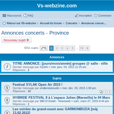
Vs-webzine.com
Raccourcis
FAQ
Inscription
Connexion
Retour sur VS-webzine
Accueil du forum
Concerts
Annonces concerts - Province
Annonces concerts - Province
Nouveau sujet
5551 sujets
1
2
3
4
5
…
70
Annonces
TITRE ANNONCE: [jours/mois/année] groupes @ salle - ville
Dernier message par
mydrin
«
mer. janv. 04, 2012 11:19 am
Réponses :
2
Sujets
Festival SYLAK Open Air 2015 !
Dernier message par
emilienduboudin
«
mer. déc. 09, 2015 1:08 pm
Réponses :
16
1
2
HYBRIDE FESTIVAL 8 à L'espace Julien (Marseille) le 04 Mars
Dernier message par
Will Of Death - Noiseweb
«
sam. mars 07, 2015 6:44 pm
Réponses :
1
Les soirées du grand-ouest avec GARMONBOZIA [màj
13.02.2012]