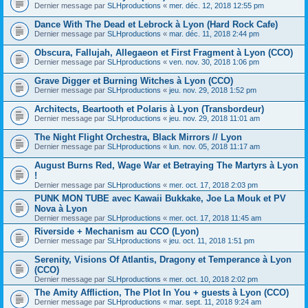
Dernier message par
SLHproductions
«
mer. déc. 12, 2018 12:55 pm
Dance With The Dead et Lebrock à Lyon (Hard Rock Cafe)
Dernier message par
SLHproductions
«
mar. déc. 11, 2018 2:44 pm
Obscura, Fallujah, Allegaeon et First Fragment à Lyon (CCO)
Dernier message par
SLHproductions
«
ven. nov. 30, 2018 1:06 pm
Grave Digger et Burning Witches à Lyon (CCO)
Dernier message par
SLHproductions
«
jeu. nov. 29, 2018 1:52 pm
Architects, Beartooth et Polaris à Lyon (Transbordeur)
Dernier message par
SLHproductions
«
jeu. nov. 29, 2018 11:01 am
The Night Flight Orchestra, Black Mirrors // Lyon
Dernier message par
SLHproductions
«
lun. nov. 05, 2018 11:17 am
August Burns Red, Wage War et Betraying The Martyrs à Lyon
!
Dernier message par
SLHproductions
«
mer. oct. 17, 2018 2:03 pm
PUNK MON TUBE avec Kawaii Bukkake, Joe La Mouk et PV
Nova à Lyon
Dernier message par
SLHproductions
«
mer. oct. 17, 2018 11:45 am
Riverside + Mechanism au CCO (Lyon)
Dernier message par
SLHproductions
«
jeu. oct. 11, 2018 1:51 pm
Serenity, Visions Of Atlantis, Dragony et Temperance à Lyon
(CCO)
Dernier message par
SLHproductions
«
mer. oct. 10, 2018 2:02 pm
The Amity Affliction, The Plot In You + guests à Lyon (CCO)
Dernier message par
SLHproductions
«
mar. sept. 11, 2018 9:24 am