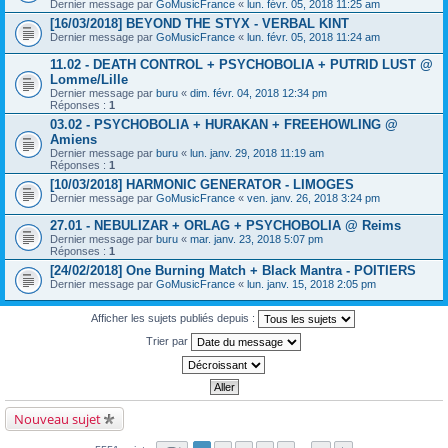
Dernier message par
GoMusicFrance
«
lun. févr. 05, 2018 11:25 am
[16/03/2018] BEYOND THE STYX - VERBAL KINT
Dernier message par
GoMusicFrance
«
lun. févr. 05, 2018 11:24 am
11.02 - DEATH CONTROL + PSYCHOBOLIA + PUTRID LUST @
Lomme/Lille
Dernier message par
buru
«
dim. févr. 04, 2018 12:34 pm
Réponses :
1
03.02 - PSYCHOBOLIA + HURAKAN + FREEHOWLING @
Amiens
Dernier message par
buru
«
lun. janv. 29, 2018 11:19 am
Réponses :
1
[10/03/2018] HARMONIC GENERATOR - LIMOGES
Dernier message par
GoMusicFrance
«
ven. janv. 26, 2018 3:24 pm
27.01 - NEBULIZAR + ORLAG + PSYCHOBOLIA @ Reims
Dernier message par
buru
«
mar. janv. 23, 2018 5:07 pm
Réponses :
1
[24/02/2018] One Burning Match + Black Mantra - POITIERS
Dernier message par
GoMusicFrance
«
lun. janv. 15, 2018 2:05 pm
Afficher les sujets publiés depuis :
Trier par
Nouveau sujet