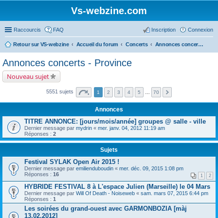
Vs-webzine.com
Raccourcis
FAQ
Inscription
Connexion
Retour sur VS-webzine
Accueil du forum
Concerts
Annonces concerts - Province
Annonces concerts - Province
Nouveau sujet
5551 sujets
1
2
3
4
5
…
70
Annonces
TITRE ANNONCE: [jours/mois/année] groupes @ salle - ville
Dernier message par
mydrin
«
mer. janv. 04, 2012 11:19 am
Réponses :
2
Sujets
Festival SYLAK Open Air 2015 !
Dernier message par
emilienduboudin
«
mer. déc. 09, 2015 1:08 pm
Réponses :
16
1
2
HYBRIDE FESTIVAL 8 à L'espace Julien (Marseille) le 04 Mars
Dernier message par
Will Of Death - Noiseweb
«
sam. mars 07, 2015 6:44 pm
Réponses :
1
Les soirées du grand-ouest avec GARMONBOZIA [màj
13.02.2012]