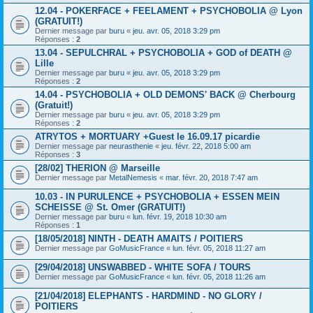
12.04 - POKERFACE + FEELAMENT + PSYCHOBOLIA @ Lyon
(GRATUIT!)
Dernier message par
buru
«
jeu. avr. 05, 2018 3:29 pm
Réponses :
2
13.04 - SEPULCHRAL + PSYCHOBOLIA + GOD of DEATH @
Lille
Dernier message par
buru
«
jeu. avr. 05, 2018 3:29 pm
Réponses :
2
14.04 - PSYCHOBOLIA + OLD DEMONS' BACK @ Cherbourg
(Gratuit!)
Dernier message par
buru
«
jeu. avr. 05, 2018 3:29 pm
Réponses :
2
ATRYTOS + MORTUARY +Guest le 16.09.17 picardie
Dernier message par
neurasthenie
«
jeu. févr. 22, 2018 5:00 am
Réponses :
3
[28/02] THERION @ Marseille
Dernier message par
MetalNemesis
«
mar. févr. 20, 2018 7:47 am
10.03 - IN PURULENCE + PSYCHOBOLIA + ESSEN MEIN
SCHEISSE @ St. Omer (GRATUIT!)
Dernier message par
buru
«
lun. févr. 19, 2018 10:30 am
Réponses :
1
[18/05/2018] NINTH - DEATH AMAITS / POITIERS
Dernier message par
GoMusicFrance
«
lun. févr. 05, 2018 11:27 am
[29/04/2018] UNSWABBED - WHITE SOFA / TOURS
Dernier message par
GoMusicFrance
«
lun. févr. 05, 2018 11:26 am
[21/04/2018] ELEPHANTS - HARDMIND - NO GLORY /
POITIERS