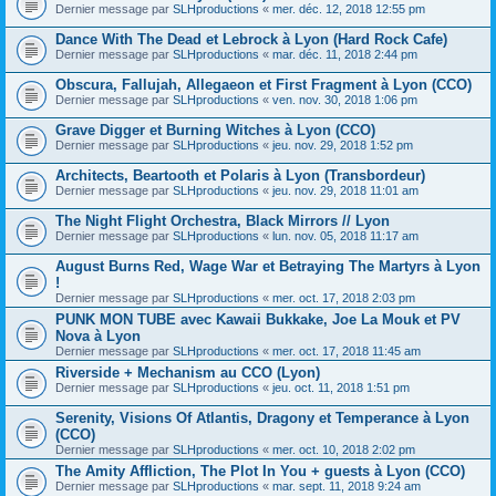
Dernier message par
SLHproductions
«
mer. déc. 12, 2018 12:55 pm
Dance With The Dead et Lebrock à Lyon (Hard Rock Cafe)
Dernier message par
SLHproductions
«
mar. déc. 11, 2018 2:44 pm
Obscura, Fallujah, Allegaeon et First Fragment à Lyon (CCO)
Dernier message par
SLHproductions
«
ven. nov. 30, 2018 1:06 pm
Grave Digger et Burning Witches à Lyon (CCO)
Dernier message par
SLHproductions
«
jeu. nov. 29, 2018 1:52 pm
Architects, Beartooth et Polaris à Lyon (Transbordeur)
Dernier message par
SLHproductions
«
jeu. nov. 29, 2018 11:01 am
The Night Flight Orchestra, Black Mirrors // Lyon
Dernier message par
SLHproductions
«
lun. nov. 05, 2018 11:17 am
August Burns Red, Wage War et Betraying The Martyrs à Lyon
!
Dernier message par
SLHproductions
«
mer. oct. 17, 2018 2:03 pm
PUNK MON TUBE avec Kawaii Bukkake, Joe La Mouk et PV
Nova à Lyon
Dernier message par
SLHproductions
«
mer. oct. 17, 2018 11:45 am
Riverside + Mechanism au CCO (Lyon)
Dernier message par
SLHproductions
«
jeu. oct. 11, 2018 1:51 pm
Serenity, Visions Of Atlantis, Dragony et Temperance à Lyon
(CCO)
Dernier message par
SLHproductions
«
mer. oct. 10, 2018 2:02 pm
The Amity Affliction, The Plot In You + guests à Lyon (CCO)
Dernier message par
SLHproductions
«
mar. sept. 11, 2018 9:24 am