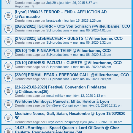
Dernier message par
Jeje29
«
jeu. févr. 26, 2015 8:37 am
Réponses :
5
[Lyon] 19/06/23 TERROR + END + AFFLICTION AD
@Warmaudio
Dernier message par
krustyeah
«
jeu. juin 15, 2023 1:23 pm
[26/02/2021] IGORRR + Otto Von Schirach @Villeurbanne, CCO
Dernier message par
SLHproductions
«
mer. mai 06, 2020 4:01 pm
[27/03/2021] EISBRECHER + GUESTS @Villeurbanne, CCO
Dernier message par
SLHproductions
«
mer. mai 06, 2020 3:32 pm
[02/10] THE PINEAPPLE THIEF @Villeurbanne, CCO
Dernier message par
SLHproductions
«
mer. mai 06, 2020 3:13 pm
[13/10] ORANSSI PAZUZU + GUESTS @Villeurbanne, CCO
Dernier message par
SLHproductions
«
mer. mai 06, 2020 3:05 pm
[22/09] PRIMAL FEAR + FREEDOM CALL @Villeurbanne, CCO
Dernier message par
SLHproductions
«
mer. mai 06, 2020 2:09 pm
[21-22-23.02-2020] Festival/ Convention FireMaster
@Châteauroux(36)
Dernier message par
metal militia
«
mer. févr. 12, 2020 2:13 pm
Welldone Dumboyz, Pauwels, Mhto, Hørdür à Lyon
Dernier message par
DirtySevenConspiracy
«
lun. févr. 03, 2020 12:21 pm
Medicine Noose, Gall, Satan, Hecatombe @ Lyon 19/03/2020
5€
Dernier message par
DirtySevenConspiracy
«
jeu. janv. 16, 2020 11:10 am
14.03 - Sortilège + Speed Queen + Lard Of Death @ Chez
Paulette, Pagney-derrière-Barine (54)