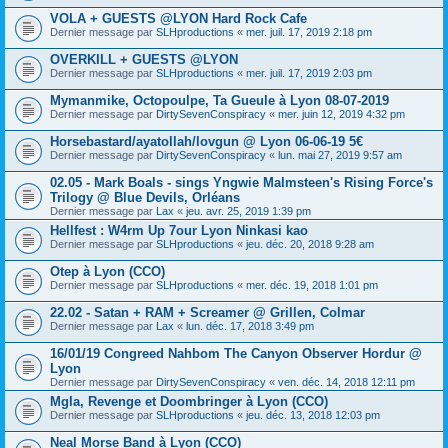
VOLA + GUESTS @LYON Hard Rock Cafe
Dernier message par
SLHproductions
«
mer. juil. 17, 2019 2:18 pm
OVERKILL + GUESTS @LYON
Dernier message par
SLHproductions
«
mer. juil. 17, 2019 2:03 pm
Mymanmike, Octopoulpe, Ta Gueule à Lyon 08-07-2019
Dernier message par
DirtySevenConspiracy
«
mer. juin 12, 2019 4:32 pm
Horsebastard/ayatollah/lovgun @ Lyon 06-06-19 5€
Dernier message par
DirtySevenConspiracy
«
lun. mai 27, 2019 9:57 am
02.05 - Mark Boals - sings Yngwie Malmsteen's Rising Force's
Trilogy @ Blue Devils, Orléans
Dernier message par
Lax
«
jeu. avr. 25, 2019 1:39 pm
Hellfest : W4rm Up 7our Lyon Ninkasi kao
Dernier message par
SLHproductions
«
jeu. déc. 20, 2018 9:28 am
Otep à Lyon (CCO)
Dernier message par
SLHproductions
«
mer. déc. 19, 2018 1:01 pm
22.02 - Satan + RAM + Screamer @ Grillen, Colmar
Dernier message par
Lax
«
lun. déc. 17, 2018 3:49 pm
16/01/19 Congreed Nahbom The Canyon Observer Hordur @
Lyon
Dernier message par
DirtySevenConspiracy
«
ven. déc. 14, 2018 12:11 pm
Mgla, Revenge et Doombringer à Lyon (CCO)
Dernier message par
SLHproductions
«
jeu. déc. 13, 2018 12:03 pm
Neal Morse Band à Lyon (CCO)