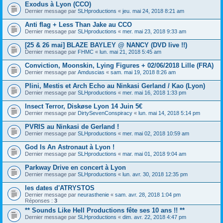
Exodus à Lyon (CCO)
Dernier message par
SLHproductions
«
jeu. mai 24, 2018 8:21 am
Anti flag + Less Than Jake au CCO
Dernier message par
SLHproductions
«
mer. mai 23, 2018 9:33 am
[25 & 26 mai] BLAZE BAYLEY @ NANCY (DVD live !!)
Dernier message par
FHMC
«
lun. mai 21, 2018 5:45 am
Conviction, Moonskin, Lying Figures + 02/06/2018 Lille (FRA)
Dernier message par
Amduscias
«
sam. mai 19, 2018 8:26 am
Plini, Mestis et Arch Echo au Ninkasi Gerland / Kao (Lyon)
Dernier message par
SLHproductions
«
mer. mai 16, 2018 1:33 pm
Insect Terror, Diskøse Lyon 14 Juin 5€
Dernier message par
DirtySevenConspiracy
«
lun. mai 14, 2018 5:14 pm
PVRIS au Ninkasi de Gerland !
Dernier message par
SLHproductions
«
mer. mai 02, 2018 10:59 am
God Is An Astronaut à Lyon !
Dernier message par
SLHproductions
«
mar. mai 01, 2018 9:04 am
Parkway Drive en concert à Lyon
Dernier message par
SLHproductions
«
lun. avr. 30, 2018 12:35 pm
les dates d'ATRYSTOS
Dernier message par
neurasthenie
«
sam. avr. 28, 2018 1:04 pm
Réponses :
3
** Sounds Like Hell Productions fête ses 10 ans !! **
Dernier message par
SLHproductions
«
dim. avr. 22, 2018 4:47 pm