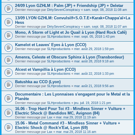
24/09 Lyon GZHLM : Palm (JP) + Friendship (JP) + Deletar
Dernier message par
DirtySevenConspiracy
«
sam. sept. 08, 2018 11:08 am
13/09 LYON GZHLM: Convulsilf+S.O.T.E+Karak+Chappa'aï+La
Hess
Dernier message par
DirtySevenConspiracy
«
sam. sept. 08, 2018 11:07 am
Mono, A Storm of Light et Jo Quail à Lyon (Hard Rock Café)
Dernier message par
SLHproductions
«
mer. sept. 05, 2018 1:43 pm
Kamelot et Leaves' Eyes à Lyon (CCO)
Dernier message par
SLHproductions
«
mer. août 29, 2018 1:59 pm
Amenra, Celeste et Obscure Sphinx à Lyon (Transbordeur)
Dernier message par
SLHproductions
«
mar. août 28, 2018 9:18 am
Alcest et Vampillia à Lyon (CCO)
Dernier message par
SLHproductions
«
mer. août 22, 2018 1:33 pm
Batushka au CCO (Lyon)
Dernier message par
SLHproductions
«
mar. août 21, 2018 9:56 am
Documentaire : Les Lyonnaises s'engagent pour le Metal et la
Planète
Dernier message par
SLHproductions
«
jeu. juil. 19, 2018 1:21 pm
16.06 - Trop Hard Pour Toi #3 - Mindless Sinner + Vulture +
Electric Shock @ Bandidos MC, Avignon (84)
Dernier message par
Lax
«
mar. mai 29, 2018 11:19 am
15.06 - Metal Command #3 - Mindless Sinner + Vulture +
Electric Shock @ Rock'n'Eat, Lyon (69)
Dernier message par
Lax
«
mar. mai 29, 2018 11:16 am