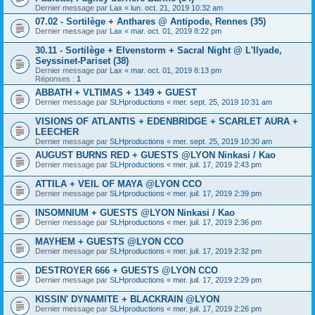
Dernier message par
Lax
«
lun. oct. 21, 2019 10:32 am
07.02 - Sortilège + Anthares @ Antipode, Rennes (35)
Dernier message par
Lax
«
mar. oct. 01, 2019 8:22 pm
30.11 - Sortilège + Elvenstorm + Sacral Night @ L'Ilyade,
Seyssinet-Pariset (38)
Dernier message par
Lax
«
mar. oct. 01, 2019 8:13 pm
Réponses :
1
ABBATH + VLTIMAS + 1349 + GUEST
Dernier message par
SLHproductions
«
mer. sept. 25, 2019 10:31 am
VISIONS OF ATLANTIS + EDENBRIDGE + SCARLET AURA +
LEECHER
Dernier message par
SLHproductions
«
mer. sept. 25, 2019 10:30 am
AUGUST BURNS RED + GUESTS @LYON Ninkasi / Kao
Dernier message par
SLHproductions
«
mer. juil. 17, 2019 2:43 pm
ATTILA + VEIL OF MAYA @LYON CCO
Dernier message par
SLHproductions
«
mer. juil. 17, 2019 2:39 pm
INSOMNIUM + GUESTS @LYON Ninkasi / Kao
Dernier message par
SLHproductions
«
mer. juil. 17, 2019 2:36 pm
MAYHEM + GUESTS @LYON CCO
Dernier message par
SLHproductions
«
mer. juil. 17, 2019 2:32 pm
DESTROYER 666 + GUESTS @LYON CCO
Dernier message par
SLHproductions
«
mer. juil. 17, 2019 2:29 pm
KISSIN' DYNAMITE + BLACKRAIN @LYON
Dernier message par
SLHproductions
«
mer. juil. 17, 2019 2:26 pm