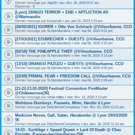
Dernier message par
Jeje29
«
jeu. févr. 26, 2015 8:37 am
Réponses :
5
[Lyon] 19/06/23 TERROR + END + AFFLICTION AD
@Warmaudio
Dernier message par
krustyeah
«
jeu. juin 15, 2023 1:23 pm
[26/02/2021] IGORRR + Otto Von Schirach @Villeurbanne, CCO
Dernier message par
SLHproductions
«
mer. mai 06, 2020 4:01 pm
[27/03/2021] EISBRECHER + GUESTS @Villeurbanne, CCO
Dernier message par
SLHproductions
«
mer. mai 06, 2020 3:32 pm
[02/10] THE PINEAPPLE THIEF @Villeurbanne, CCO
Dernier message par
SLHproductions
«
mer. mai 06, 2020 3:13 pm
[13/10] ORANSSI PAZUZU + GUESTS @Villeurbanne, CCO
Dernier message par
SLHproductions
«
mer. mai 06, 2020 3:05 pm
[22/09] PRIMAL FEAR + FREEDOM CALL @Villeurbanne, CCO
Dernier message par
SLHproductions
«
mer. mai 06, 2020 2:09 pm
[21-22-23.02-2020] Festival/ Convention FireMaster
@Châteauroux(36)
Dernier message par
metal militia
«
mer. févr. 12, 2020 2:13 pm
Welldone Dumboyz, Pauwels, Mhto, Hørdür à Lyon
Dernier message par
DirtySevenConspiracy
«
lun. févr. 03, 2020 12:21 pm
Medicine Noose, Gall, Satan, Hecatombe @ Lyon 19/03/2020
5€
Dernier message par
DirtySevenConspiracy
«
jeu. janv. 16, 2020 11:10 am
14.03 - Sortilège + Speed Queen + Lard Of Death @ Chez
Paulette, Pagney-derrière-Barine (54)