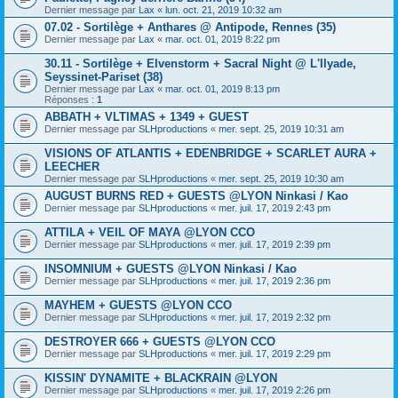
Dernier message par
Lax
«
lun. oct. 21, 2019 10:32 am
07.02 - Sortilège + Anthares @ Antipode, Rennes (35)
Dernier message par
Lax
«
mar. oct. 01, 2019 8:22 pm
30.11 - Sortilège + Elvenstorm + Sacral Night @ L'Ilyade,
Seyssinet-Pariset (38)
Dernier message par
Lax
«
mar. oct. 01, 2019 8:13 pm
Réponses :
1
ABBATH + VLTIMAS + 1349 + GUEST
Dernier message par
SLHproductions
«
mer. sept. 25, 2019 10:31 am
VISIONS OF ATLANTIS + EDENBRIDGE + SCARLET AURA +
LEECHER
Dernier message par
SLHproductions
«
mer. sept. 25, 2019 10:30 am
AUGUST BURNS RED + GUESTS @LYON Ninkasi / Kao
Dernier message par
SLHproductions
«
mer. juil. 17, 2019 2:43 pm
ATTILA + VEIL OF MAYA @LYON CCO
Dernier message par
SLHproductions
«
mer. juil. 17, 2019 2:39 pm
INSOMNIUM + GUESTS @LYON Ninkasi / Kao
Dernier message par
SLHproductions
«
mer. juil. 17, 2019 2:36 pm
MAYHEM + GUESTS @LYON CCO
Dernier message par
SLHproductions
«
mer. juil. 17, 2019 2:32 pm
DESTROYER 666 + GUESTS @LYON CCO
Dernier message par
SLHproductions
«
mer. juil. 17, 2019 2:29 pm
KISSIN' DYNAMITE + BLACKRAIN @LYON
Dernier message par
SLHproductions
«
mer. juil. 17, 2019 2:26 pm