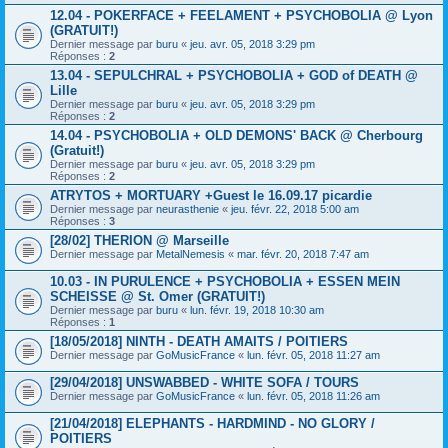
12.04 - POKERFACE + FEELAMENT + PSYCHOBOLIA @ Lyon
(GRATUIT!)
Dernier message par
buru
«
jeu. avr. 05, 2018 3:29 pm
Réponses :
2
13.04 - SEPULCHRAL + PSYCHOBOLIA + GOD of DEATH @
Lille
Dernier message par
buru
«
jeu. avr. 05, 2018 3:29 pm
Réponses :
2
14.04 - PSYCHOBOLIA + OLD DEMONS' BACK @ Cherbourg
(Gratuit!)
Dernier message par
buru
«
jeu. avr. 05, 2018 3:29 pm
Réponses :
2
ATRYTOS + MORTUARY +Guest le 16.09.17 picardie
Dernier message par
neurasthenie
«
jeu. févr. 22, 2018 5:00 am
Réponses :
3
[28/02] THERION @ Marseille
Dernier message par
MetalNemesis
«
mar. févr. 20, 2018 7:47 am
10.03 - IN PURULENCE + PSYCHOBOLIA + ESSEN MEIN
SCHEISSE @ St. Omer (GRATUIT!)
Dernier message par
buru
«
lun. févr. 19, 2018 10:30 am
Réponses :
1
[18/05/2018] NINTH - DEATH AMAITS / POITIERS
Dernier message par
GoMusicFrance
«
lun. févr. 05, 2018 11:27 am
[29/04/2018] UNSWABBED - WHITE SOFA / TOURS
Dernier message par
GoMusicFrance
«
lun. févr. 05, 2018 11:26 am
[21/04/2018] ELEPHANTS - HARDMIND - NO GLORY /
POITIERS