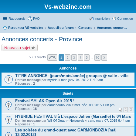
Vs-webzine.com
Raccourcis
FAQ
Inscription
Connexion
Retour sur VS-webzine
Accueil du forum
Concerts
Annonces concerts - Province
Annonces concerts - Province
Nouveau sujet
5551 sujets
1
2
3
4
5
…
70
Annonces
TITRE ANNONCE: [jours/mois/année] groupes @ salle - ville
Dernier message par
mydrin
«
mer. janv. 04, 2012 11:19 am
Réponses :
2
Sujets
Festival SYLAK Open Air 2015 !
Dernier message par
emilienduboudin
«
mer. déc. 09, 2015 1:08 pm
Réponses :
16
1
2
HYBRIDE FESTIVAL 8 à L'espace Julien (Marseille) le 04 Mars
Dernier message par
Will Of Death - Noiseweb
«
sam. mars 07, 2015 6:44 pm
Réponses :
1
Les soirées du grand-ouest avec GARMONBOZIA [màj
13.02.2012]