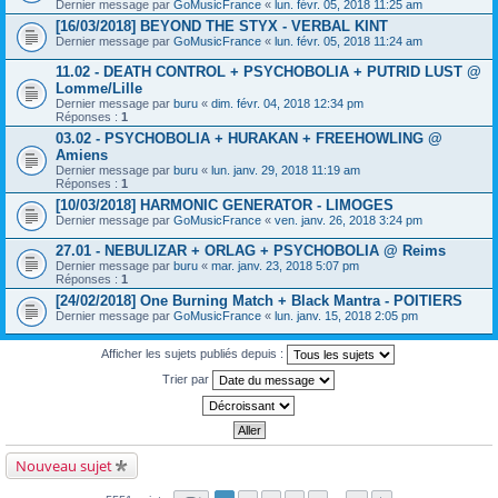
Dernier message par
GoMusicFrance
«
lun. févr. 05, 2018 11:25 am
[16/03/2018] BEYOND THE STYX - VERBAL KINT
Dernier message par
GoMusicFrance
«
lun. févr. 05, 2018 11:24 am
11.02 - DEATH CONTROL + PSYCHOBOLIA + PUTRID LUST @
Lomme/Lille
Dernier message par
buru
«
dim. févr. 04, 2018 12:34 pm
Réponses :
1
03.02 - PSYCHOBOLIA + HURAKAN + FREEHOWLING @
Amiens
Dernier message par
buru
«
lun. janv. 29, 2018 11:19 am
Réponses :
1
[10/03/2018] HARMONIC GENERATOR - LIMOGES
Dernier message par
GoMusicFrance
«
ven. janv. 26, 2018 3:24 pm
27.01 - NEBULIZAR + ORLAG + PSYCHOBOLIA @ Reims
Dernier message par
buru
«
mar. janv. 23, 2018 5:07 pm
Réponses :
1
[24/02/2018] One Burning Match + Black Mantra - POITIERS
Dernier message par
GoMusicFrance
«
lun. janv. 15, 2018 2:05 pm
Afficher les sujets publiés depuis :
Trier par
Nouveau sujet