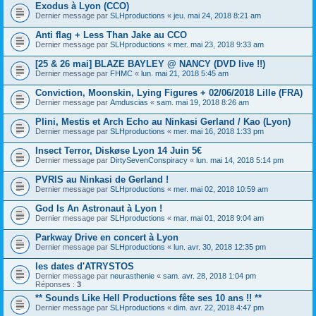
Exodus à Lyon (CCO)
Dernier message par
SLHproductions
«
jeu. mai 24, 2018 8:21 am
Anti flag + Less Than Jake au CCO
Dernier message par
SLHproductions
«
mer. mai 23, 2018 9:33 am
[25 & 26 mai] BLAZE BAYLEY @ NANCY (DVD live !!)
Dernier message par
FHMC
«
lun. mai 21, 2018 5:45 am
Conviction, Moonskin, Lying Figures + 02/06/2018 Lille (FRA)
Dernier message par
Amduscias
«
sam. mai 19, 2018 8:26 am
Plini, Mestis et Arch Echo au Ninkasi Gerland / Kao (Lyon)
Dernier message par
SLHproductions
«
mer. mai 16, 2018 1:33 pm
Insect Terror, Diskøse Lyon 14 Juin 5€
Dernier message par
DirtySevenConspiracy
«
lun. mai 14, 2018 5:14 pm
PVRIS au Ninkasi de Gerland !
Dernier message par
SLHproductions
«
mer. mai 02, 2018 10:59 am
God Is An Astronaut à Lyon !
Dernier message par
SLHproductions
«
mar. mai 01, 2018 9:04 am
Parkway Drive en concert à Lyon
Dernier message par
SLHproductions
«
lun. avr. 30, 2018 12:35 pm
les dates d'ATRYSTOS
Dernier message par
neurasthenie
«
sam. avr. 28, 2018 1:04 pm
Réponses :
3
** Sounds Like Hell Productions fête ses 10 ans !! **
Dernier message par
SLHproductions
«
dim. avr. 22, 2018 4:47 pm