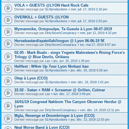
VOLA + GUESTS @LYON Hard Rock Cafe
Dernier message par
SLHproductions
«
mer. juil. 17, 2019 2:18 pm
OVERKILL + GUESTS @LYON
Dernier message par
SLHproductions
«
mer. juil. 17, 2019 2:03 pm
Mymanmike, Octopoulpe, Ta Gueule à Lyon 08-07-2019
Dernier message par
DirtySevenConspiracy
«
mer. juin 12, 2019 4:32 pm
Horsebastard/ayatollah/lovgun @ Lyon 06-06-19 5€
Dernier message par
DirtySevenConspiracy
«
lun. mai 27, 2019 9:57 am
02.05 - Mark Boals - sings Yngwie Malmsteen's Rising Force's
Trilogy @ Blue Devils, Orléans
Dernier message par
Lax
«
jeu. avr. 25, 2019 1:39 pm
Hellfest : W4rm Up 7our Lyon Ninkasi kao
Dernier message par
SLHproductions
«
jeu. déc. 20, 2018 9:28 am
Otep à Lyon (CCO)
Dernier message par
SLHproductions
«
mer. déc. 19, 2018 1:01 pm
22.02 - Satan + RAM + Screamer @ Grillen, Colmar
Dernier message par
Lax
«
lun. déc. 17, 2018 3:49 pm
16/01/19 Congreed Nahbom The Canyon Observer Hordur @
Lyon
Dernier message par
DirtySevenConspiracy
«
ven. déc. 14, 2018 12:11 pm
Mgla, Revenge et Doombringer à Lyon (CCO)
Dernier message par
SLHproductions
«
jeu. déc. 13, 2018 12:03 pm
Neal Morse Band à Lyon (CCO)