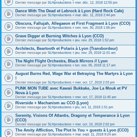
Dernier message par
SLHproductions
«
mer. déc. 12, 2018 12:55 pm
Dance With The Dead et Lebrock à Lyon (Hard Rock Cafe)
Dernier message par
SLHproductions
«
mar. déc. 11, 2018 2:44 pm
Obscura, Fallujah, Allegaeon et First Fragment à Lyon (CCO)
Dernier message par
SLHproductions
«
ven. nov. 30, 2018 1:06 pm
Grave Digger et Burning Witches à Lyon (CCO)
Dernier message par
SLHproductions
«
jeu. nov. 29, 2018 1:52 pm
Architects, Beartooth et Polaris à Lyon (Transbordeur)
Dernier message par
SLHproductions
«
jeu. nov. 29, 2018 11:01 am
The Night Flight Orchestra, Black Mirrors // Lyon
Dernier message par
SLHproductions
«
lun. nov. 05, 2018 11:17 am
August Burns Red, Wage War et Betraying The Martyrs à Lyon
!
Dernier message par
SLHproductions
«
mer. oct. 17, 2018 2:03 pm
PUNK MON TUBE avec Kawaii Bukkake, Joe La Mouk et PV
Nova à Lyon
Dernier message par
SLHproductions
«
mer. oct. 17, 2018 11:45 am
Riverside + Mechanism au CCO (Lyon)
Dernier message par
SLHproductions
«
jeu. oct. 11, 2018 1:51 pm
Serenity, Visions Of Atlantis, Dragony et Temperance à Lyon
(CCO)
Dernier message par
SLHproductions
«
mer. oct. 10, 2018 2:02 pm
The Amity Affliction, The Plot In You + guests à Lyon (CCO)
Dernier message par
SLHproductions
«
mar. sept. 11, 2018 9:24 am