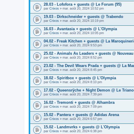
28.03 - Lofofora + guests @ Le Forum (95)
par
Crixos
» mar. août 20, 2024 10:52 pm
19.03 - Dirkschneider + guests @ Trabendo
par
Crixos
» mar. août 20, 2024 10:19 pm
16.03 - Avantasia + guests @ L'Olympia
par
Crixos
» mar. août 20, 2024 10:05 pm
04.02 - Freak Kitchen + guests @ La Maroquineri
par
Crixos
» mar. août 20, 2024 9:53 pm
25.02 - Animals As Leaders + guests @ Nouveau
par
Crixos
» mar. août 20, 2024 8:52 pm
23.02 - The Devil Wears Prada + guests @ La Ma
par
Crixos
» mar. août 20, 2024 8:45 pm
18.02 - Spiritbox + guests @ L'Olympia
par
Crixos
» mar. août 20, 2024 8:10 pm
17.02 - Queensrÿche + Night Demon @ Le Trian
par
Crixos
» mar. août 20, 2024 7:39 pm
16.02 - Tremonti + guests @ Alhambra
par
Crixos
» mar. août 20, 2024 7:09 pm
15.02 - Pantera + guests @ Adidas Arena
par
Crixos
» mar. août 20, 2024 6:57 pm
15.02 - Landmvrks + guests @ L'Olympia
par
Crixos
» mar. août 20, 2024 6:38 pm