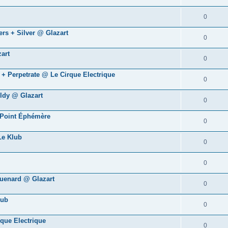
0
ers + Silver @ Glazart
0
art
0
 + Perpetrate @ Le Cirque Electrique
0
oldy @ Glazart
0
 Point Éphémère
0
Le Klub
0
0
quenard @ Glazart
0
lub
0
que Electrique
0