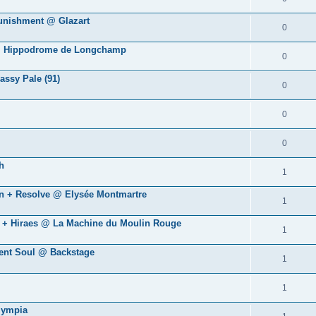
Punishment @ Glazart
0
s @ Hippodrome de Longchamp
0
ssy Pale (91)
0
0
0
h
1
wn + Resolve @ Elysée Montmartre
1
rt + Hiraes @ La Machine du Moulin Rouge
1
ment Soul @ Backstage
1
1
lympia