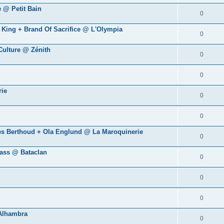
 @ Petit Bain
0
A King + Brand Of Sacrifice @ L'Olympia
0
 Culture @ Zénith
0
0
rie
0
0
rles Berthoud + Ola Englund @ La Maroquinerie
0
lass @ Bataclan
0
0
0
 Alhambra
0