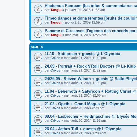
Hiademus Pampam [les infos & commentaires sur
par
Tangui
» jeu. avr. 04, 2013 11:38 am
Timeo danaos et dona ferentes [bruits de couloir
par
Tangui
» jeu. oct. 15, 2009 12:59 pm
Paname et Circenses [l'agenda des concerts pari
par
Tangui
» mar. mai 01, 2007 12:26 pm
SUJETS
11.10 - Sidilarsen + guests @ L'Olympia
par
Crixos
» mer. août 21, 2024 11:42 pm
24.09 - Portrait + Rock'N'Roll Doctors @ Le Klub
par
Crixos
» mer. août 21, 2024 11:22 pm
24/25.05 - Steven Wilson + guests @ Salle Pleyel
par
Crixos
» mer. août 21, 2024 11:02 pm
11.04 - Behemoth + Satyricon + Rotting Christ 
par
Crixos
» mer. août 21, 2024 12:06 am
21.02 - Opeth + Grand Magus @ L'Olympia
par
Crixos
» mar. août 20, 2024 8:29 pm
09.04 - Eisbrecher + Heldmaschine @ Elysée Mo
par
Crixos
» mar. août 20, 2024 11:36 pm
26.04 - Jethro Tull + guests @ L'Olympia
par
Crixos
» mer. août 21, 2024 12:38 am