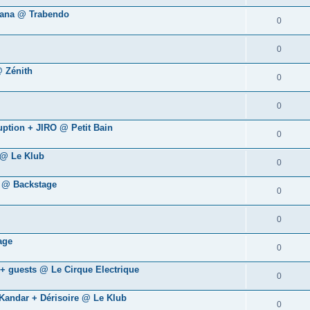
yana @ Trabendo
0
0
@ Zénith
0
0
uption + JIRO @ Petit Bain
0
 @ Le Klub
0
y @ Backstage
0
0
age
0
 + guests @ Le Cirque Electrique
0
Kandar + Dérisoire @ Le Klub
0