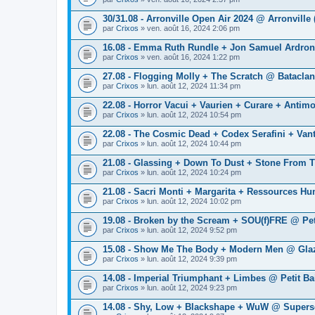
30/31.08 - Arronville Open Air 2024 @ Arronville 
par
Crixos
» ven. août 16, 2024 2:06 pm
16.08 - Emma Ruth Rundle + Jon Samuel Ardron
par
Crixos
» ven. août 16, 2024 1:22 pm
27.08 - Flogging Molly + The Scratch @ Bataclan
par
Crixos
» lun. août 12, 2024 11:34 pm
22.08 - Horror Vacui + Vaurien + Curare + Antim
par
Crixos
» lun. août 12, 2024 10:54 pm
22.08 - The Cosmic Dead + Codex Serafini + Van
par
Crixos
» lun. août 12, 2024 10:44 pm
21.08 - Glassing + Down To Dust + Stone From 
par
Crixos
» lun. août 12, 2024 10:24 pm
21.08 - Sacri Monti + Margarita + Ressources H
par
Crixos
» lun. août 12, 2024 10:02 pm
19.08 - Broken by the Scream + SOU(f)FRE @ Pet
par
Crixos
» lun. août 12, 2024 9:52 pm
15.08 - Show Me The Body + Modern Men @ Glaz
par
Crixos
» lun. août 12, 2024 9:39 pm
14.08 - Imperial Triumphant + Limbes @ Petit Ba
par
Crixos
» lun. août 12, 2024 9:23 pm
14.08 - Shy, Low + Blackshape + WuW @ Supers