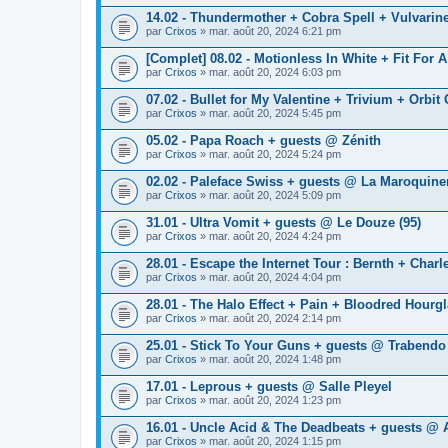
14.02 - Thundermother + Cobra Spell + Vulvarine
par
Crixos
» mar. août 20, 2024 6:21 pm
[Complet] 08.02 - Motionless In White + Fit For 
par
Crixos
» mar. août 20, 2024 6:03 pm
07.02 - Bullet for My Valentine + Trivium + Orbit
par
Crixos
» mar. août 20, 2024 5:45 pm
05.02 - Papa Roach + guests @ Zénith
par
Crixos
» mar. août 20, 2024 5:24 pm
02.02 - Paleface Swiss + guests @ La Maroquine
par
Crixos
» mar. août 20, 2024 5:09 pm
31.01 - Ultra Vomit + guests @ Le Douze (95)
par
Crixos
» mar. août 20, 2024 4:24 pm
28.01 - Escape the Internet Tour : Bernth + Cha
par
Crixos
» mar. août 20, 2024 4:04 pm
28.01 - The Halo Effect + Pain + Bloodred Hourg
par
Crixos
» mar. août 20, 2024 2:14 pm
25.01 - Stick To Your Guns + guests @ Trabendo
par
Crixos
» mar. août 20, 2024 1:48 pm
17.01 - Leprous + guests @ Salle Pleyel
par
Crixos
» mar. août 20, 2024 1:23 pm
16.01 - Uncle Acid & The Deadbeats + guests @
par
Crixos
» mar. août 20, 2024 1:15 pm