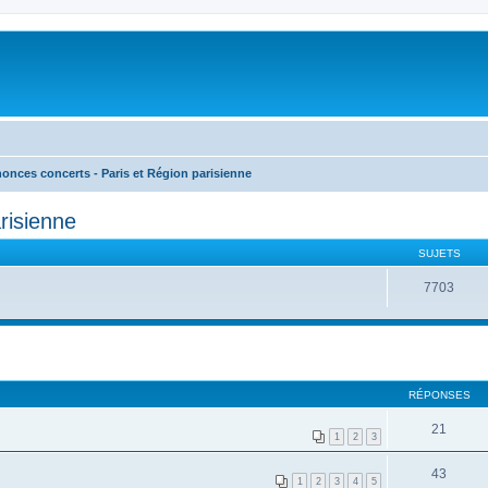
onces concerts - Paris et Région parisienne
risienne
SUJETS
7703
RÉPONSES
21
1
2
3
43
1
2
3
4
5