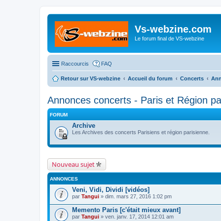
Vs-webzine.com
Le forum final de VS-webzine
Raccourcis
FAQ
Retour sur VS-webzine
Accueil du forum
Concerts
Ann
Annonces concerts - Paris et Région pa
FORUM
Archive
Les Archives des concerts Parisiens et région parisienne.
Nouveau sujet
ANNONCES
Veni, Vidi, Dividi [vidéos]
par
Tangui
» dim. mars 27, 2016 1:02 pm
Memento Paris [c'était mieux avant]
par
Tangui
» ven. janv. 17, 2014 12:01 am