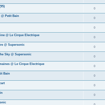
(95)
0
 @ Petit Bain
0
0
oine @ Le Cirque Electrique
0
tre @ Supersonic
0
The Sky @ Supersonic
0
umaines @ Le Cirque Electrique
0
it Bain
0
art
0
in
0
onic
0