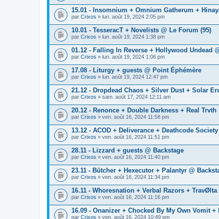
15.01 - Insomnium + Omnium Gatherum + Hina
par
Crixos
» lun. août 19, 2024 2:05 pm
10.01 - TesseracT + Novelists @ Le Forum (95)
par
Crixos
» lun. août 19, 2024 1:38 pm
01.12 - Falling In Reverse + Hollywood Undead 
par
Crixos
» lun. août 19, 2024 1:06 pm
17.08 - Liturgy + guests @ Point Éphémère
par
Crixos
» lun. août 19, 2024 12:47 pm
21.12 - Dropdead Chaos + Silver Dust + Solar Er
par
Crixos
» sam. août 17, 2024 12:11 am
20.12 - Renonce + Double Darkness + Real Trvth
par
Crixos
» ven. août 16, 2024 11:58 pm
13.12 - ACOD + Deliverance + Deathcode Societ
par
Crixos
» ven. août 16, 2024 11:51 pm
28.11 - Lizzard + guests @ Backstage
par
Crixos
» ven. août 16, 2024 11:40 pm
23.11 - Bütcher + Hexecutor + Palantyr @ Backst
par
Crixos
» ven. août 16, 2024 11:34 pm
16.11 - Whoresnation + Verbal Razors + TravØlta
par
Crixos
» ven. août 16, 2024 11:16 pm
16.09 - Onanizer + Chocked By My Own Vomit + 
par
Crixos
» ven. août 16, 2024 10:49 pm