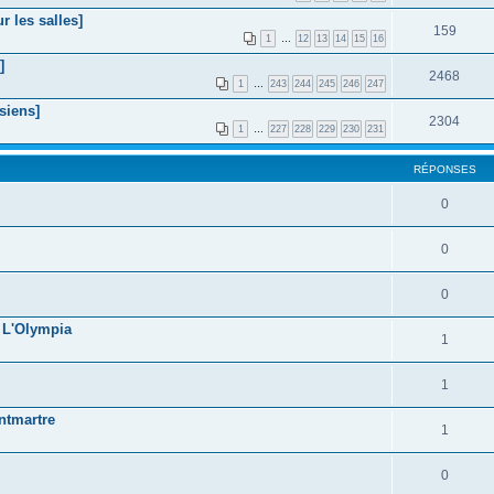
 les salles]
159
1
…
12
13
14
15
16
]
2468
1
…
243
244
245
246
247
siens]
2304
1
…
227
228
229
230
231
RÉPONSES
0
0
0
@ L'Olympia
1
1
ntmartre
1
0