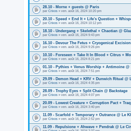
28.10 - Morne + guests @ Paris
par
Crixos
» ven. août 16, 2024 10:20 pm
20.10 - Speed + End It + Life's Question + Whisp
par
Crixos
» ven. août 16, 2024 10:12 pm
18.10 - Undergang + Skelethal + Chaotian @ Glaz
par
Crixos
» ven. août 16, 2024 9:43 pm
16.10 - Devour The Fetus + Cryogenical Excision
par
Crixos
» ven. août 16, 2024 9:26 pm
10.10 - Foreseen + Take It In Blood + Citrus + M
par
Crixos
» ven. août 16, 2024 8:21 pm
01.10 - Pythies + Venus Worship + Antimoine @
par
Crixos
» ven. août 16, 2024 7:51 pm
29.09 - Demon Head + KRV + Dunwich Ritual @ 
par
Crixos
» ven. août 16, 2024 4:35 pm
28.09 - Trophy Eyes + Split Chain @ Backstage
par
Crixos
» ven. août 16, 2024 4:07 pm
20.09 - Lowest Creature + Corruption Pact + Tra
par
Crixos
» ven. août 16, 2024 3:40 pm
11.09 - Scarfold + Temporary + Outrance @ Le K
par
Crixos
» ven. août 16, 2024 2:52 pm
11.09 - Repulsione + Ahwave + Pendrak @ Le Cir
par
Crixos
» ven. août 16, 2024 2:37 pm