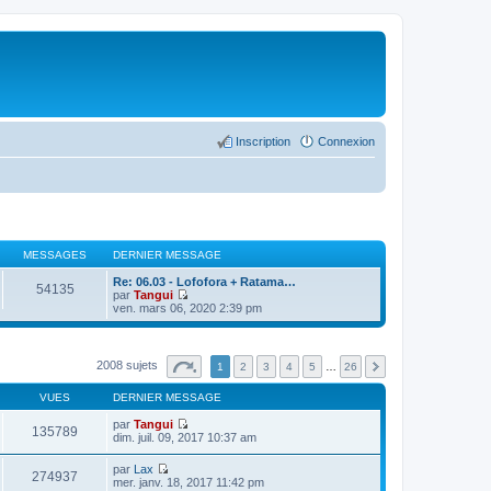
Inscription
Connexion
MESSAGES
DERNIER MESSAGE
Re: 06.03 - Lofofora + Ratama…
54135
par
Tangui
C
ven. mars 06, 2020 2:39 pm
o
n
s
u
2008 sujets
1
2
3
4
5
…
26
l
t
VUES
DERNIER MESSAGE
e
r
par
Tangui
l
135789
C
dim. juil. 09, 2017 10:37 am
e
o
d
n
e
par
Lax
s
274937
r
C
mer. janv. 18, 2017 11:42 pm
u
n