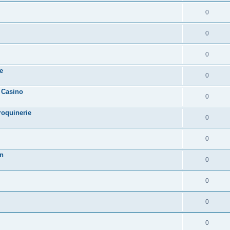
0
0
0
e
0
 Casino
0
roquinerie
0
0
on
0
0
0
0