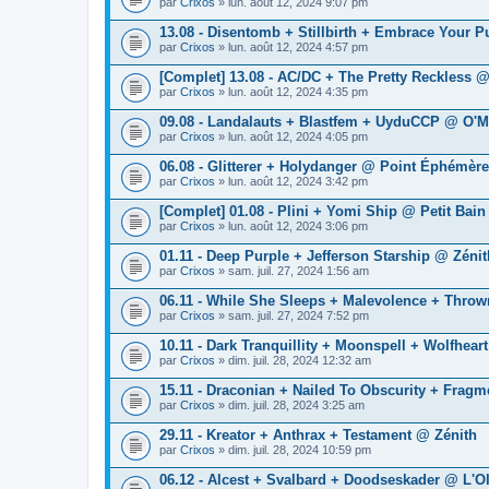
par
Crixos
» lun. août 12, 2024 9:07 pm
13.08 - Disentomb + Stillbirth + Embrace Your 
par
Crixos
» lun. août 12, 2024 4:57 pm
[Complet] 13.08 - AC/DC + The Pretty Reckles
par
Crixos
» lun. août 12, 2024 4:35 pm
09.08 - Landalauts + Blastfem + UyduCCP @ O'Ma
par
Crixos
» lun. août 12, 2024 4:05 pm
06.08 - Glitterer + Holydanger @ Point Éphémère
par
Crixos
» lun. août 12, 2024 3:42 pm
[Complet] 01.08 - Plini + Yomi Ship @ Petit Bain
par
Crixos
» lun. août 12, 2024 3:06 pm
01.11 - Deep Purple + Jefferson Starship @ Zénit
par
Crixos
» sam. juil. 27, 2024 1:56 am
06.11 - While She Sleeps + Malevolence + Thro
par
Crixos
» sam. juil. 27, 2024 7:52 pm
10.11 - Dark Tranquillity + Moonspell + Wolfhea
par
Crixos
» dim. juil. 28, 2024 12:32 am
15.11 - Draconian + Nailed To Obscurity + Frag
par
Crixos
» dim. juil. 28, 2024 3:25 am
29.11 - Kreator + Anthrax + Testament @ Zénith
par
Crixos
» dim. juil. 28, 2024 10:59 pm
06.12 - Alcest + Svalbard + Doodseskader @ L'O