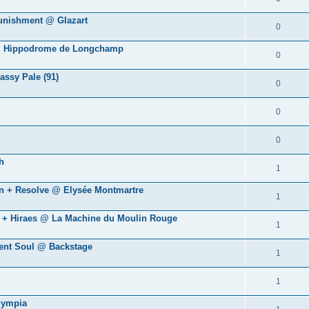
Punishment @ Glazart
0
s @ Hippodrome de Longchamp
0
ssy Pale (91)
0
0
0
h
1
wn + Resolve @ Elysée Montmartre
1
rt + Hiraes @ La Machine du Moulin Rouge
1
ment Soul @ Backstage
1
1
lympia