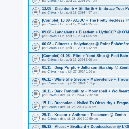
par
Crixos
» lun. août 12, 2024 9:07 pm
13.08 - Disentomb + Stillbirth + Embrace Your 
par
Crixos
» lun. août 12, 2024 4:57 pm
[Complet] 13.08 - AC/DC + The Pretty Reckles
par
Crixos
» lun. août 12, 2024 4:35 pm
09.08 - Landalauts + Blastfem + UyduCCP @ O'Ma
par
Crixos
» lun. août 12, 2024 4:05 pm
06.08 - Glitterer + Holydanger @ Point Éphémère
par
Crixos
» lun. août 12, 2024 3:42 pm
[Complet] 01.08 - Plini + Yomi Ship @ Petit Bain
par
Crixos
» lun. août 12, 2024 3:06 pm
01.11 - Deep Purple + Jefferson Starship @ Zénit
par
Crixos
» sam. juil. 27, 2024 1:56 am
06.11 - While She Sleeps + Malevolence + Thro
par
Crixos
» sam. juil. 27, 2024 7:52 pm
10.11 - Dark Tranquillity + Moonspell + Wolfhea
par
Crixos
» dim. juil. 28, 2024 12:32 am
15.11 - Draconian + Nailed To Obscurity + Frag
par
Crixos
» dim. juil. 28, 2024 3:25 am
29.11 - Kreator + Anthrax + Testament @ Zénith
par
Crixos
» dim. juil. 28, 2024 10:59 pm
06.12 - Alcest + Svalbard + Doodseskader @ L'O