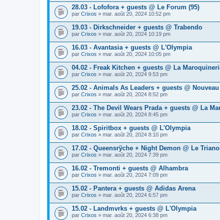
28.03 - Lofofora + guests @ Le Forum (95)
par
Crixos
» mar. août 20, 2024 10:52 pm
19.03 - Dirkschneider + guests @ Trabendo
par
Crixos
» mar. août 20, 2024 10:19 pm
16.03 - Avantasia + guests @ L'Olympia
par
Crixos
» mar. août 20, 2024 10:05 pm
04.02 - Freak Kitchen + guests @ La Maroquineri
par
Crixos
» mar. août 20, 2024 9:53 pm
25.02 - Animals As Leaders + guests @ Nouveau
par
Crixos
» mar. août 20, 2024 8:52 pm
23.02 - The Devil Wears Prada + guests @ La Ma
par
Crixos
» mar. août 20, 2024 8:45 pm
18.02 - Spiritbox + guests @ L'Olympia
par
Crixos
» mar. août 20, 2024 8:10 pm
17.02 - Queensrÿche + Night Demon @ Le Trian
par
Crixos
» mar. août 20, 2024 7:39 pm
16.02 - Tremonti + guests @ Alhambra
par
Crixos
» mar. août 20, 2024 7:09 pm
15.02 - Pantera + guests @ Adidas Arena
par
Crixos
» mar. août 20, 2024 6:57 pm
15.02 - Landmvrks + guests @ L'Olympia
par
Crixos
» mar. août 20, 2024 6:38 pm