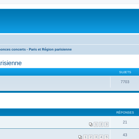
onces concerts - Paris et Région parisienne
risienne
SUJETS
7703
RÉPONSES
21
1
2
3
43
1
2
3
4
5