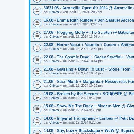
30/31.08 - Arronville Open Air 2024 @ Arronville 
par
Crixos
» ven. août 16, 2024 2:06 pm
16.08 - Emma Ruth Rundle + Jon Samuel Ardron
par
Crixos
» ven. août 16, 2024 1:22 pm
27.08 - Flogging Molly + The Scratch @ Bataclan
par
Crixos
» lun. août 12, 2024 11:34 pm
22.08 - Horror Vacui + Vaurien + Curare + Antim
par
Crixos
» lun. août 12, 2024 10:54 pm
22.08 - The Cosmic Dead + Codex Serafini + Van
par
Crixos
» lun. août 12, 2024 10:44 pm
21.08 - Glassing + Down To Dust + Stone From 
par
Crixos
» lun. août 12, 2024 10:24 pm
21.08 - Sacri Monti + Margarita + Ressources H
par
Crixos
» lun. août 12, 2024 10:02 pm
19.08 - Broken by the Scream + SOU(f)FRE @ Pet
par
Crixos
» lun. août 12, 2024 9:52 pm
15.08 - Show Me The Body + Modern Men @ Glaz
par
Crixos
» lun. août 12, 2024 9:39 pm
14.08 - Imperial Triumphant + Limbes @ Petit Ba
par
Crixos
» lun. août 12, 2024 9:23 pm
14.08 - Shy, Low + Blackshape + WuW @ Supers