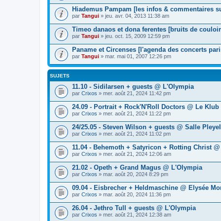
Hiademus Pampam [les infos & commentaires sur
par
Tangui
» jeu. avr. 04, 2013 11:38 am
Timeo danaos et dona ferentes [bruits de couloir
par
Tangui
» jeu. oct. 15, 2009 12:59 pm
Paname et Circenses [l'agenda des concerts pari
par
Tangui
» mar. mai 01, 2007 12:26 pm
SUJETS
11.10 - Sidilarsen + guests @ L'Olympia
par
Crixos
» mer. août 21, 2024 11:42 pm
24.09 - Portrait + Rock'N'Roll Doctors @ Le Klub
par
Crixos
» mer. août 21, 2024 11:22 pm
24/25.05 - Steven Wilson + guests @ Salle Pleyel
par
Crixos
» mer. août 21, 2024 11:02 pm
11.04 - Behemoth + Satyricon + Rotting Christ 
par
Crixos
» mer. août 21, 2024 12:06 am
21.02 - Opeth + Grand Magus @ L'Olympia
par
Crixos
» mar. août 20, 2024 8:29 pm
09.04 - Eisbrecher + Heldmaschine @ Elysée Mo
par
Crixos
» mar. août 20, 2024 11:36 pm
26.04 - Jethro Tull + guests @ L'Olympia
par
Crixos
» mer. août 21, 2024 12:38 am