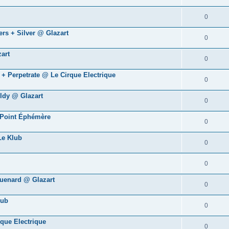
0
ers + Silver @ Glazart
0
art
0
 + Perpetrate @ Le Cirque Electrique
0
oldy @ Glazart
0
 Point Éphémère
0
Le Klub
0
0
quenard @ Glazart
0
lub
0
que Electrique
0