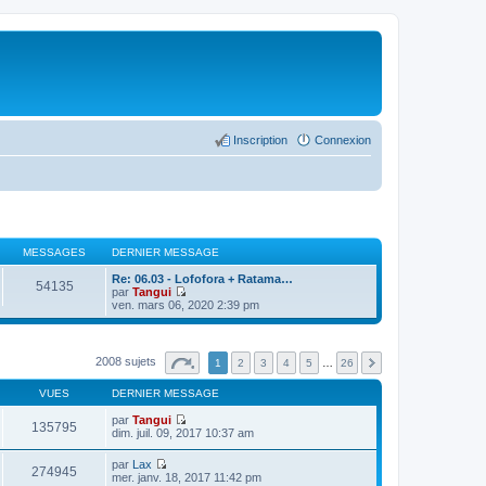
Inscription
Connexion
MESSAGES
DERNIER MESSAGE
Re: 06.03 - Lofofora + Ratama…
54135
par
Tangui
C
ven. mars 06, 2020 2:39 pm
o
n
s
u
2008 sujets
1
2
3
4
5
…
26
l
t
VUES
DERNIER MESSAGE
e
r
par
Tangui
l
135795
C
dim. juil. 09, 2017 10:37 am
e
o
d
n
e
par
Lax
s
274945
r
C
mer. janv. 18, 2017 11:42 pm
u
n