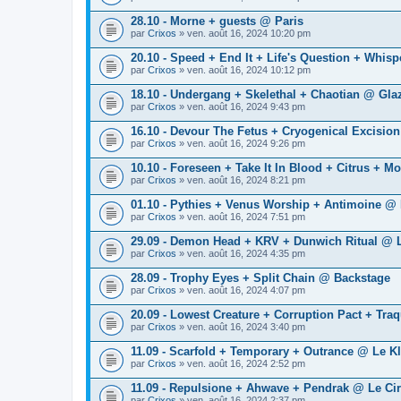
28.10 - Morne + guests @ Paris
par
Crixos
» ven. août 16, 2024 10:20 pm
20.10 - Speed + End It + Life's Question + Whisp
par
Crixos
» ven. août 16, 2024 10:12 pm
18.10 - Undergang + Skelethal + Chaotian @ Glaz
par
Crixos
» ven. août 16, 2024 9:43 pm
16.10 - Devour The Fetus + Cryogenical Excision
par
Crixos
» ven. août 16, 2024 9:26 pm
10.10 - Foreseen + Take It In Blood + Citrus + M
par
Crixos
» ven. août 16, 2024 8:21 pm
01.10 - Pythies + Venus Worship + Antimoine @
par
Crixos
» ven. août 16, 2024 7:51 pm
29.09 - Demon Head + KRV + Dunwich Ritual @ 
par
Crixos
» ven. août 16, 2024 4:35 pm
28.09 - Trophy Eyes + Split Chain @ Backstage
par
Crixos
» ven. août 16, 2024 4:07 pm
20.09 - Lowest Creature + Corruption Pact + Tra
par
Crixos
» ven. août 16, 2024 3:40 pm
11.09 - Scarfold + Temporary + Outrance @ Le K
par
Crixos
» ven. août 16, 2024 2:52 pm
11.09 - Repulsione + Ahwave + Pendrak @ Le Cir
par
Crixos
» ven. août 16, 2024 2:37 pm