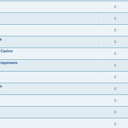
0
0
0
e
0
 Casino
0
roquinerie
0
0
on
0
0
0
0