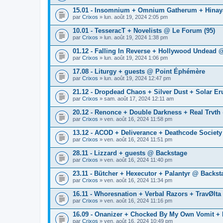
15.01 - Insomnium + Omnium Gatherum + Hina
par
Crixos
» lun. août 19, 2024 2:05 pm
10.01 - TesseracT + Novelists @ Le Forum (95)
par
Crixos
» lun. août 19, 2024 1:38 pm
01.12 - Falling In Reverse + Hollywood Undead 
par
Crixos
» lun. août 19, 2024 1:06 pm
17.08 - Liturgy + guests @ Point Éphémère
par
Crixos
» lun. août 19, 2024 12:47 pm
21.12 - Dropdead Chaos + Silver Dust + Solar Er
par
Crixos
» sam. août 17, 2024 12:11 am
20.12 - Renonce + Double Darkness + Real Trvth
par
Crixos
» ven. août 16, 2024 11:58 pm
13.12 - ACOD + Deliverance + Deathcode Societ
par
Crixos
» ven. août 16, 2024 11:51 pm
28.11 - Lizzard + guests @ Backstage
par
Crixos
» ven. août 16, 2024 11:40 pm
23.11 - Bütcher + Hexecutor + Palantyr @ Backst
par
Crixos
» ven. août 16, 2024 11:34 pm
16.11 - Whoresnation + Verbal Razors + TravØlta
par
Crixos
» ven. août 16, 2024 11:16 pm
16.09 - Onanizer + Chocked By My Own Vomit + 
par
Crixos
» ven. août 16, 2024 10:49 pm