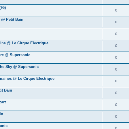
(95)
0
 @ Petit Bain
0
0
oine @ Le Cirque Electrique
0
tre @ Supersonic
0
The Sky @ Supersonic
0
umaines @ Le Cirque Electrique
0
it Bain
0
art
0
in
0
onic
0