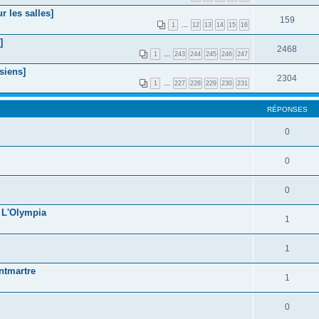
 les salles]
159
1
…
12
13
14
15
16
]
2468
1
…
243
244
245
246
247
siens]
2304
1
…
227
228
229
230
231
RÉPONSES
0
0
0
@ L'Olympia
1
1
ntmartre
1
0