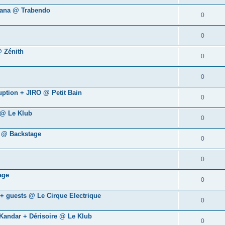
yana @ Trabendo
0
0
@ Zénith
0
0
uption + JIRO @ Petit Bain
0
 @ Le Klub
0
y @ Backstage
0
0
age
0
 + guests @ Le Cirque Electrique
0
Kandar + Dérisoire @ Le Klub
0