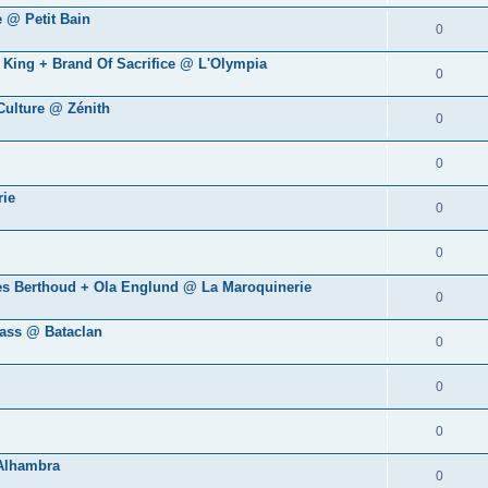
 @ Petit Bain
0
A King + Brand Of Sacrifice @ L'Olympia
0
 Culture @ Zénith
0
0
rie
0
0
rles Berthoud + Ola Englund @ La Maroquinerie
0
lass @ Bataclan
0
0
0
 Alhambra
0