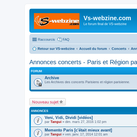
Vs-webzine.com
Le forum final de VS-webzine
Raccourcis
FAQ
Retour sur VS-webzine
Accueil du forum
Concerts
Ann
Annonces concerts - Paris et Région pa
FORUM
Archive
Les Archives des concerts Parisiens et région parisienne.
Nouveau sujet
ANNONCES
Veni, Vidi, Dividi [vidéos]
par
Tangui
» dim. mars 27, 2016 1:02 pm
Memento Paris [c'était mieux avant]
par
Tangui
» ven. janv. 17, 2014 12:01 am