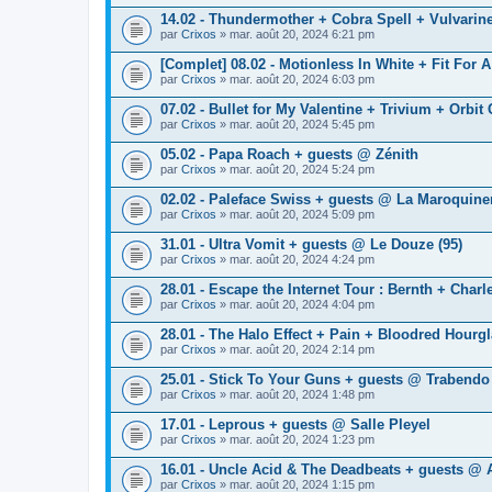
14.02 - Thundermother + Cobra Spell + Vulvarine
par
Crixos
» mar. août 20, 2024 6:21 pm
[Complet] 08.02 - Motionless In White + Fit For 
par
Crixos
» mar. août 20, 2024 6:03 pm
07.02 - Bullet for My Valentine + Trivium + Orbit
par
Crixos
» mar. août 20, 2024 5:45 pm
05.02 - Papa Roach + guests @ Zénith
par
Crixos
» mar. août 20, 2024 5:24 pm
02.02 - Paleface Swiss + guests @ La Maroquine
par
Crixos
» mar. août 20, 2024 5:09 pm
31.01 - Ultra Vomit + guests @ Le Douze (95)
par
Crixos
» mar. août 20, 2024 4:24 pm
28.01 - Escape the Internet Tour : Bernth + Cha
par
Crixos
» mar. août 20, 2024 4:04 pm
28.01 - The Halo Effect + Pain + Bloodred Hourg
par
Crixos
» mar. août 20, 2024 2:14 pm
25.01 - Stick To Your Guns + guests @ Trabendo
par
Crixos
» mar. août 20, 2024 1:48 pm
17.01 - Leprous + guests @ Salle Pleyel
par
Crixos
» mar. août 20, 2024 1:23 pm
16.01 - Uncle Acid & The Deadbeats + guests @
par
Crixos
» mar. août 20, 2024 1:15 pm