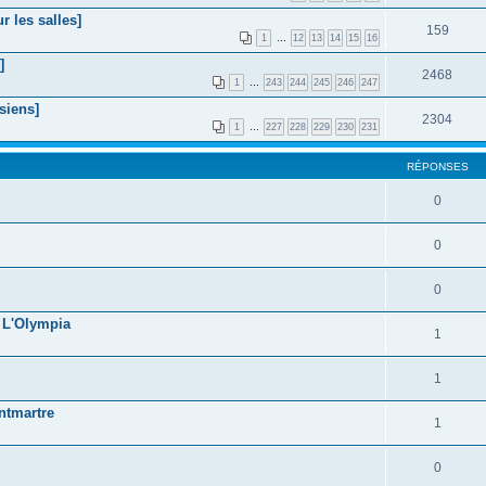
 les salles]
159
1
…
12
13
14
15
16
]
2468
1
…
243
244
245
246
247
siens]
2304
1
…
227
228
229
230
231
RÉPONSES
0
0
0
@ L'Olympia
1
1
ntmartre
1
0