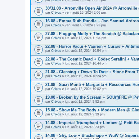
30/31.08 - Arronville Open Air 2024 @ Arronville 
par
Crixos
» ven. août 16, 2024 2:06 pm
16.08 - Emma Ruth Rundle + Jon Samuel Ardron
par
Crixos
» ven. août 16, 2024 1:22 pm
27.08 - Flogging Molly + The Scratch @ Bataclan
par
Crixos
» lun. août 12, 2024 11:34 pm
22.08 - Horror Vacui + Vaurien + Curare + Antim
par
Crixos
» lun. août 12, 2024 10:54 pm
22.08 - The Cosmic Dead + Codex Serafini + Van
par
Crixos
» lun. août 12, 2024 10:44 pm
21.08 - Glassing + Down To Dust + Stone From 
par
Crixos
» lun. août 12, 2024 10:24 pm
21.08 - Sacri Monti + Margarita + Ressources H
par
Crixos
» lun. août 12, 2024 10:02 pm
19.08 - Broken by the Scream + SOU(f)FRE @ Pet
par
Crixos
» lun. août 12, 2024 9:52 pm
15.08 - Show Me The Body + Modern Men @ Glaz
par
Crixos
» lun. août 12, 2024 9:39 pm
14.08 - Imperial Triumphant + Limbes @ Petit Ba
par
Crixos
» lun. août 12, 2024 9:23 pm
14.08 - Shy, Low + Blackshape + WuW @ Supers