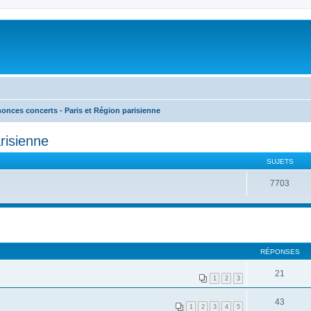
onces concerts - Paris et Région parisienne
risienne
SUJETS
7703
RÉPONSES
21
1
2
3
43
1
2
3
4
5