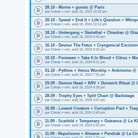
28.10 - Morne + guests @ Paris
par
Crixos
» ven. août 16, 2024 10:20 pm
20.10 - Speed + End It + Life's Question + Whisp
par
Crixos
» ven. août 16, 2024 10:12 pm
18.10 - Undergang + Skelethal + Chaotian @ Glaz
par
Crixos
» ven. août 16, 2024 9:43 pm
16.10 - Devour The Fetus + Cryogenical Excision
par
Crixos
» ven. août 16, 2024 9:26 pm
10.10 - Foreseen + Take It In Blood + Citrus + M
par
Crixos
» ven. août 16, 2024 8:21 pm
01.10 - Pythies + Venus Worship + Antimoine @
par
Crixos
» ven. août 16, 2024 7:51 pm
29.09 - Demon Head + KRV + Dunwich Ritual @ 
par
Crixos
» ven. août 16, 2024 4:35 pm
28.09 - Trophy Eyes + Split Chain @ Backstage
par
Crixos
» ven. août 16, 2024 4:07 pm
20.09 - Lowest Creature + Corruption Pact + Tra
par
Crixos
» ven. août 16, 2024 3:40 pm
11.09 - Scarfold + Temporary + Outrance @ Le K
par
Crixos
» ven. août 16, 2024 2:52 pm
11.09 - Repulsione + Ahwave + Pendrak @ Le Cir
par
Crixos
» ven. août 16, 2024 2:37 pm