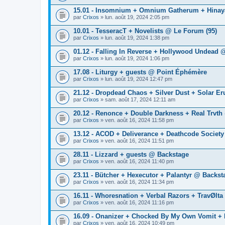
15.01 - Insomnium + Omnium Gatherum + Hina
par
Crixos
» lun. août 19, 2024 2:05 pm
10.01 - TesseracT + Novelists @ Le Forum (95)
par
Crixos
» lun. août 19, 2024 1:38 pm
01.12 - Falling In Reverse + Hollywood Undead 
par
Crixos
» lun. août 19, 2024 1:06 pm
17.08 - Liturgy + guests @ Point Éphémère
par
Crixos
» lun. août 19, 2024 12:47 pm
21.12 - Dropdead Chaos + Silver Dust + Solar Er
par
Crixos
» sam. août 17, 2024 12:11 am
20.12 - Renonce + Double Darkness + Real Trvth
par
Crixos
» ven. août 16, 2024 11:58 pm
13.12 - ACOD + Deliverance + Deathcode Societ
par
Crixos
» ven. août 16, 2024 11:51 pm
28.11 - Lizzard + guests @ Backstage
par
Crixos
» ven. août 16, 2024 11:40 pm
23.11 - Bütcher + Hexecutor + Palantyr @ Backst
par
Crixos
» ven. août 16, 2024 11:34 pm
16.11 - Whoresnation + Verbal Razors + TravØlta
par
Crixos
» ven. août 16, 2024 11:16 pm
16.09 - Onanizer + Chocked By My Own Vomit + 
par
Crixos
» ven. août 16, 2024 10:49 pm