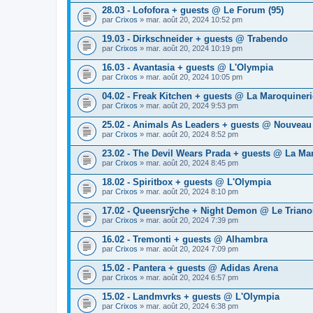
28.03 - Lofofora + guests @ Le Forum (95)
par
Crixos
» mar. août 20, 2024 10:52 pm
19.03 - Dirkschneider + guests @ Trabendo
par
Crixos
» mar. août 20, 2024 10:19 pm
16.03 - Avantasia + guests @ L'Olympia
par
Crixos
» mar. août 20, 2024 10:05 pm
04.02 - Freak Kitchen + guests @ La Maroquineri
par
Crixos
» mar. août 20, 2024 9:53 pm
25.02 - Animals As Leaders + guests @ Nouveau
par
Crixos
» mar. août 20, 2024 8:52 pm
23.02 - The Devil Wears Prada + guests @ La Ma
par
Crixos
» mar. août 20, 2024 8:45 pm
18.02 - Spiritbox + guests @ L'Olympia
par
Crixos
» mar. août 20, 2024 8:10 pm
17.02 - Queensrÿche + Night Demon @ Le Trian
par
Crixos
» mar. août 20, 2024 7:39 pm
16.02 - Tremonti + guests @ Alhambra
par
Crixos
» mar. août 20, 2024 7:09 pm
15.02 - Pantera + guests @ Adidas Arena
par
Crixos
» mar. août 20, 2024 6:57 pm
15.02 - Landmvrks + guests @ L'Olympia
par
Crixos
» mar. août 20, 2024 6:38 pm