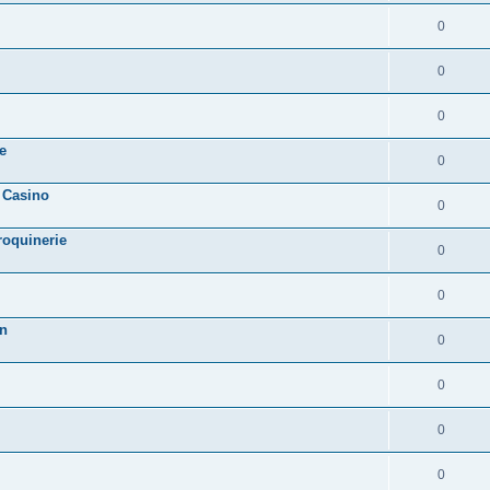
0
0
0
e
0
 Casino
0
roquinerie
0
0
on
0
0
0
0