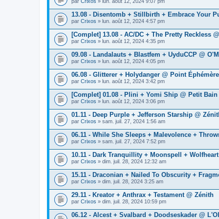
par
Crixos
» lun. août 12, 2024 9:07 pm
13.08 - Disentomb + Stillbirth + Embrace Your 
par
Crixos
» lun. août 12, 2024 4:57 pm
[Complet] 13.08 - AC/DC + The Pretty Reckles
par
Crixos
» lun. août 12, 2024 4:35 pm
09.08 - Landalauts + Blastfem + UyduCCP @ O'Ma
par
Crixos
» lun. août 12, 2024 4:05 pm
06.08 - Glitterer + Holydanger @ Point Éphémère
par
Crixos
» lun. août 12, 2024 3:42 pm
[Complet] 01.08 - Plini + Yomi Ship @ Petit Bain
par
Crixos
» lun. août 12, 2024 3:06 pm
01.11 - Deep Purple + Jefferson Starship @ Zénit
par
Crixos
» sam. juil. 27, 2024 1:56 am
06.11 - While She Sleeps + Malevolence + Thro
par
Crixos
» sam. juil. 27, 2024 7:52 pm
10.11 - Dark Tranquillity + Moonspell + Wolfhea
par
Crixos
» dim. juil. 28, 2024 12:32 am
15.11 - Draconian + Nailed To Obscurity + Frag
par
Crixos
» dim. juil. 28, 2024 3:25 am
29.11 - Kreator + Anthrax + Testament @ Zénith
par
Crixos
» dim. juil. 28, 2024 10:59 pm
06.12 - Alcest + Svalbard + Doodseskader @ L'O