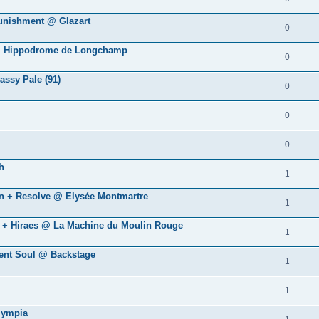
Punishment @ Glazart
0
s @ Hippodrome de Longchamp
0
ssy Pale (91)
0
0
0
h
1
wn + Resolve @ Elysée Montmartre
1
rt + Hiraes @ La Machine du Moulin Rouge
1
ment Soul @ Backstage
1
1
lympia