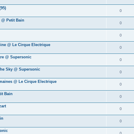
(95)
0
 @ Petit Bain
0
0
oine @ Le Cirque Electrique
0
tre @ Supersonic
0
The Sky @ Supersonic
0
umaines @ Le Cirque Electrique
0
it Bain
0
art
0
in
0
onic
0