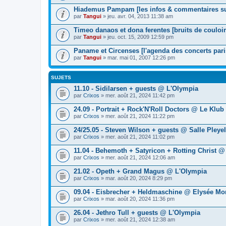
Hiademus Pampam [les infos & commentaires sur
par
Tangui
» jeu. avr. 04, 2013 11:38 am
Timeo danaos et dona ferentes [bruits de couloir
par
Tangui
» jeu. oct. 15, 2009 12:59 pm
Paname et Circenses [l'agenda des concerts pari
par
Tangui
» mar. mai 01, 2007 12:26 pm
SUJETS
11.10 - Sidilarsen + guests @ L'Olympia
par
Crixos
» mer. août 21, 2024 11:42 pm
24.09 - Portrait + Rock'N'Roll Doctors @ Le Klub
par
Crixos
» mer. août 21, 2024 11:22 pm
24/25.05 - Steven Wilson + guests @ Salle Pleyel
par
Crixos
» mer. août 21, 2024 11:02 pm
11.04 - Behemoth + Satyricon + Rotting Christ 
par
Crixos
» mer. août 21, 2024 12:06 am
21.02 - Opeth + Grand Magus @ L'Olympia
par
Crixos
» mar. août 20, 2024 8:29 pm
09.04 - Eisbrecher + Heldmaschine @ Elysée Mo
par
Crixos
» mar. août 20, 2024 11:36 pm
26.04 - Jethro Tull + guests @ L'Olympia
par
Crixos
» mer. août 21, 2024 12:38 am