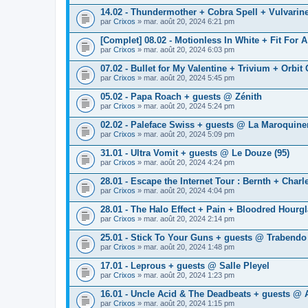
14.02 - Thundermother + Cobra Spell + Vulvarine
par
Crixos
» mar. août 20, 2024 6:21 pm
[Complet] 08.02 - Motionless In White + Fit For 
par
Crixos
» mar. août 20, 2024 6:03 pm
07.02 - Bullet for My Valentine + Trivium + Orbit
par
Crixos
» mar. août 20, 2024 5:45 pm
05.02 - Papa Roach + guests @ Zénith
par
Crixos
» mar. août 20, 2024 5:24 pm
02.02 - Paleface Swiss + guests @ La Maroquine
par
Crixos
» mar. août 20, 2024 5:09 pm
31.01 - Ultra Vomit + guests @ Le Douze (95)
par
Crixos
» mar. août 20, 2024 4:24 pm
28.01 - Escape the Internet Tour : Bernth + Cha
par
Crixos
» mar. août 20, 2024 4:04 pm
28.01 - The Halo Effect + Pain + Bloodred Hourg
par
Crixos
» mar. août 20, 2024 2:14 pm
25.01 - Stick To Your Guns + guests @ Trabendo
par
Crixos
» mar. août 20, 2024 1:48 pm
17.01 - Leprous + guests @ Salle Pleyel
par
Crixos
» mar. août 20, 2024 1:23 pm
16.01 - Uncle Acid & The Deadbeats + guests @
par
Crixos
» mar. août 20, 2024 1:15 pm