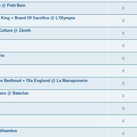
 @ Petit Bain
0
A King + Brand Of Sacrifice @ L'Olympia
0
 Culture @ Zénith
0
0
rie
0
0
rles Berthoud + Ola Englund @ La Maroquinerie
0
lass @ Bataclan
0
0
0
 Alhambra
0