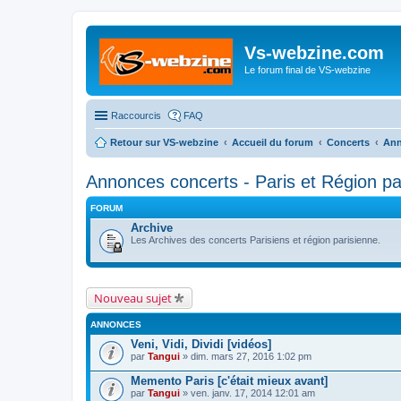
Vs-webzine.com
Le forum final de VS-webzine
Raccourcis
FAQ
Retour sur VS-webzine
Accueil du forum
Concerts
Ann
Annonces concerts - Paris et Région pa
FORUM
Archive
Les Archives des concerts Parisiens et région parisienne.
Nouveau sujet
ANNONCES
Veni, Vidi, Dividi [vidéos]
par
Tangui
» dim. mars 27, 2016 1:02 pm
Memento Paris [c'était mieux avant]
par
Tangui
» ven. janv. 17, 2014 12:01 am