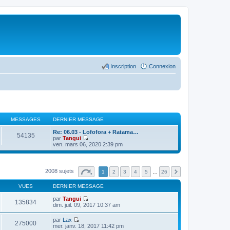
Inscription
Connexion
MESSAGES
DERNIER MESSAGE
Re: 06.03 - Lofofora + Ratama…
54135
par
Tangui
C
ven. mars 06, 2020 2:39 pm
o
n
s
u
2008 sujets
1
2
3
4
5
…
26
l
t
VUES
DERNIER MESSAGE
e
r
par
Tangui
l
135834
C
dim. juil. 09, 2017 10:37 am
e
o
d
n
e
par
Lax
s
275000
r
C
mer. janv. 18, 2017 11:42 pm
u
n