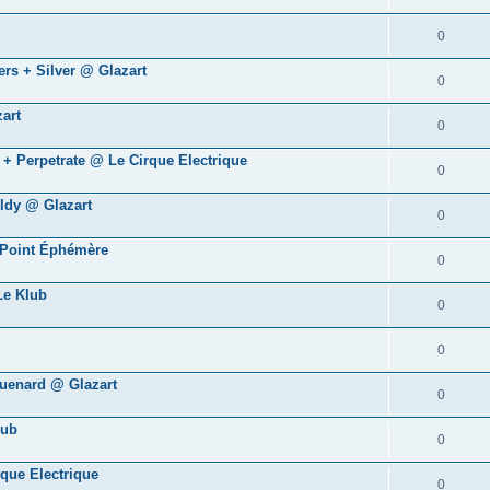
0
ers + Silver @ Glazart
0
art
0
 + Perpetrate @ Le Cirque Electrique
0
oldy @ Glazart
0
 Point Éphémère
0
Le Klub
0
0
quenard @ Glazart
0
lub
0
que Electrique
0