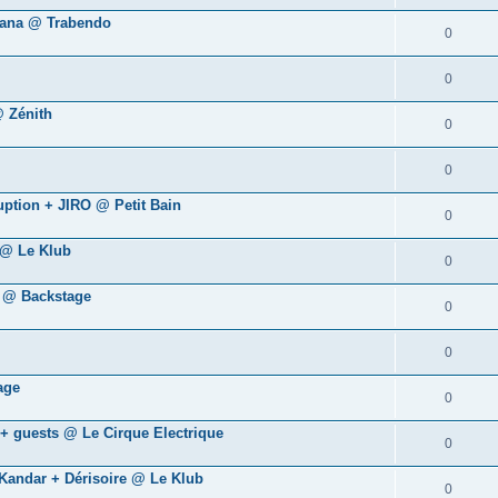
yana @ Trabendo
0
0
@ Zénith
0
0
uption + JIRO @ Petit Bain
0
 @ Le Klub
0
y @ Backstage
0
0
age
0
 + guests @ Le Cirque Electrique
0
Kandar + Dérisoire @ Le Klub
0