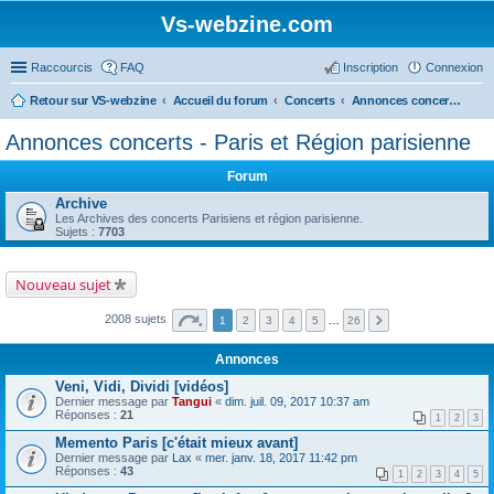
Vs-webzine.com
Raccourcis
FAQ
Inscription
Connexion
Retour sur VS-webzine
Accueil du forum
Concerts
Annonces concerts - Paris et Région parisienne
Annonces concerts - Paris et Région parisienne
Forum
Archive
Les Archives des concerts Parisiens et région parisienne.
Sujets :
7703
Nouveau sujet
2008 sujets
1
2
3
4
5
…
26
Annonces
Veni, Vidi, Dividi [vidéos]
Dernier message par
Tangui
«
dim. juil. 09, 2017 10:37 am
Réponses :
21
1
2
3
Memento Paris [c'était mieux avant]
Dernier message par
Lax
«
mer. janv. 18, 2017 11:42 pm
Réponses :
43
1
2
3
4
5