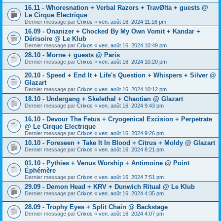
16.11 - Whoresnation + Verbal Razors + TravØlta + guests @
Le Cirque Electrique
Dernier message par
Crixos
«
ven. août 16, 2024 11:16 pm
16.09 - Onanizer + Chocked By My Own Vomit + Kandar +
Dérisoire @ Le Klub
Dernier message par
Crixos
«
ven. août 16, 2024 10:49 pm
28.10 - Morne + guests @ Paris
Dernier message par
Crixos
«
ven. août 16, 2024 10:20 pm
20.10 - Speed + End It + Life's Question + Whispers + Silver @
Glazart
Dernier message par
Crixos
«
ven. août 16, 2024 10:12 pm
18.10 - Undergang + Skelethal + Chaotian @ Glazart
Dernier message par
Crixos
«
ven. août 16, 2024 9:43 pm
16.10 - Devour The Fetus + Cryogenical Excision + Perpetrate
@ Le Cirque Electrique
Dernier message par
Crixos
«
ven. août 16, 2024 9:26 pm
10.10 - Foreseen + Take It In Blood + Citrus + Moldy @ Glazart
Dernier message par
Crixos
«
ven. août 16, 2024 8:21 pm
01.10 - Pythies + Venus Worship + Antimoine @ Point
Éphémère
Dernier message par
Crixos
«
ven. août 16, 2024 7:51 pm
29.09 - Demon Head + KRV + Dunwich Ritual @ Le Klub
Dernier message par
Crixos
«
ven. août 16, 2024 4:35 pm
28.09 - Trophy Eyes + Split Chain @ Backstage
Dernier message par
Crixos
«
ven. août 16, 2024 4:07 pm