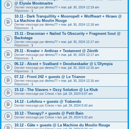
@ Elysée Montmartre
Dernier message par
dimmu77
«
mar. juil. 30, 2024 12:19 am
Réponses :
1
10.11 - Dark Tranquillity + Moonspell + Wolfheart + Hiraes @
La Machine du Moulin Rouge
Dernier message par
dimmu77
«
mar. juil. 30, 2024 12:18 am
Réponses :
1
15.11 - Draconian + Nailed To Obscurity + Fragment Soul @
Backstage
Dernier message par
dimmu77
«
mar. juil. 30, 2024 12:17 am
Réponses :
1
29.11 - Kreator + Anthrax + Testament @ Zénith
Dernier message par
dimmu77
«
mar. juil. 30, 2024 12:17 am
Réponses :
1
06.12 - Alcest + Svalbard + Doodseskader @ L'Olympia
Dernier message par
dimmu77
«
mar. juil. 30, 2024 12:16 am
Réponses :
1
07.12 - Front 242 + guests @ Le Trianon
Dernier message par
dimmu77
«
mar. juil. 30, 2024 12:16 am
Réponses :
1
15.12 - The Slavers + Ozzy Solution @ Le Klub
Dernier message par
Crixos
«
lun. juil. 29, 2024 6:07 am
14.12 - Lofofora + guests @ Trabendo
Dernier message par
Crixos
«
lun. juil. 29, 2024 5:42 am
10.12 - Therapy? + guests @ Petit Bain
Dernier message par
Crixos
«
lun. juil. 29, 2024 5:32 am
10.12 - Gåte + guests @ La Machine du Moulin Rouge