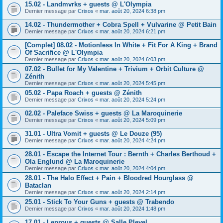
15.02 - Landmvrks + guests @ L'Olympia
Dernier message par
Crixos
«
mar. août 20, 2024 6:38 pm
14.02 - Thundermother + Cobra Spell + Vulvarine @ Petit Bain
Dernier message par
Crixos
«
mar. août 20, 2024 6:21 pm
[Complet] 08.02 - Motionless In White + Fit For A King + Brand
Of Sacrifice @ L'Olympia
Dernier message par
Crixos
«
mar. août 20, 2024 6:03 pm
07.02 - Bullet for My Valentine + Trivium + Orbit Culture @
Zénith
Dernier message par
Crixos
«
mar. août 20, 2024 5:45 pm
05.02 - Papa Roach + guests @ Zénith
Dernier message par
Crixos
«
mar. août 20, 2024 5:24 pm
02.02 - Paleface Swiss + guests @ La Maroquinerie
Dernier message par
Crixos
«
mar. août 20, 2024 5:09 pm
31.01 - Ultra Vomit + guests @ Le Douze (95)
Dernier message par
Crixos
«
mar. août 20, 2024 4:24 pm
28.01 - Escape the Internet Tour : Bernth + Charles Berthoud +
Ola Englund @ La Maroquinerie
Dernier message par
Crixos
«
mar. août 20, 2024 4:04 pm
28.01 - The Halo Effect + Pain + Bloodred Hourglass @
Bataclan
Dernier message par
Crixos
«
mar. août 20, 2024 2:14 pm
25.01 - Stick To Your Guns + guests @ Trabendo
Dernier message par
Crixos
«
mar. août 20, 2024 1:48 pm
17.01 - Leprous + guests @ Salle Pleyel