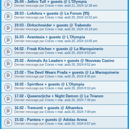
26.04 - Jethro Tull + guests @ L'Olympia
Dernier message par
Crixos
«
mer. août 21, 2024 12:38 am
28.03 - Lofofora + guests @ Le Forum (95)
Dernier message par
Crixos
«
mar. août 20, 2024 10:52 pm
19.03 - Dirkschneider + guests @ Trabendo
Dernier message par
Crixos
«
mar. août 20, 2024 10:19 pm
16.03 - Avantasia + guests @ L'Olympia
Dernier message par
Crixos
«
mar. août 20, 2024 10:05 pm
04.02 - Freak Kitchen + guests @ La Maroquinerie
Dernier message par
Crixos
«
mar. août 20, 2024 9:53 pm
25.02 - Animals As Leaders + guests @ Nouveau Casino
Dernier message par
Crixos
«
mar. août 20, 2024 8:52 pm
23.02 - The Devil Wears Prada + guests @ La Maroquinerie
Dernier message par
Crixos
«
mar. août 20, 2024 8:45 pm
18.02 - Spiritbox + guests @ L'Olympia
Dernier message par
Crixos
«
mar. août 20, 2024 8:10 pm
17.02 - Queensrÿche + Night Demon @ Le Trianon
Dernier message par
Crixos
«
mar. août 20, 2024 7:39 pm
16.02 - Tremonti + guests @ Alhambra
Dernier message par
Crixos
«
mar. août 20, 2024 7:09 pm
15.02 - Pantera + guests @ Adidas Arena
Dernier message par
Crixos
«
mar. août 20, 2024 6:57 pm