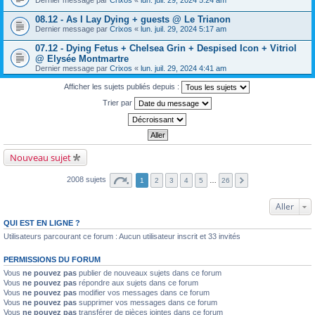
Dernier message par
Crixos
«
lun. juil. 29, 2024 5:24 am
08.12 - As I Lay Dying + guests @ Le Trianon
Dernier message par
Crixos
«
lun. juil. 29, 2024 5:17 am
07.12 - Dying Fetus + Chelsea Grin + Despised Icon + Vitriol
@ Elysée Montmartre
Dernier message par
Crixos
«
lun. juil. 29, 2024 4:41 am
Afficher les sujets publiés depuis :
Trier par
Nouveau sujet
2008 sujets
1
2
3
4
5
…
26
Aller
QUI EST EN LIGNE ?
Utilisateurs parcourant ce forum : Aucun utilisateur inscrit et 33 invités
PERMISSIONS DU FORUM
Vous
ne pouvez pas
publier de nouveaux sujets dans ce forum
Vous
ne pouvez pas
répondre aux sujets dans ce forum
Vous
ne pouvez pas
modifier vos messages dans ce forum
Vous
ne pouvez pas
supprimer vos messages dans ce forum
Vous
ne pouvez pas
transférer de pièces jointes dans ce forum