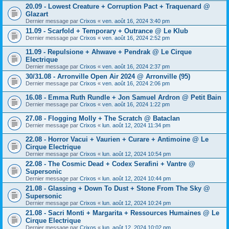
20.09 - Lowest Creature + Corruption Pact + Traquenard @
Glazart
Dernier message par
Crixos
«
ven. août 16, 2024 3:40 pm
11.09 - Scarfold + Temporary + Outrance @ Le Klub
Dernier message par
Crixos
«
ven. août 16, 2024 2:52 pm
11.09 - Repulsione + Ahwave + Pendrak @ Le Cirque
Electrique
Dernier message par
Crixos
«
ven. août 16, 2024 2:37 pm
30/31.08 - Arronville Open Air 2024 @ Arronville (95)
Dernier message par
Crixos
«
ven. août 16, 2024 2:06 pm
16.08 - Emma Ruth Rundle + Jon Samuel Ardron @ Petit Bain
Dernier message par
Crixos
«
ven. août 16, 2024 1:22 pm
27.08 - Flogging Molly + The Scratch @ Bataclan
Dernier message par
Crixos
«
lun. août 12, 2024 11:34 pm
22.08 - Horror Vacui + Vaurien + Curare + Antimoine @ Le
Cirque Electrique
Dernier message par
Crixos
«
lun. août 12, 2024 10:54 pm
22.08 - The Cosmic Dead + Codex Serafini + Vantre @
Supersonic
Dernier message par
Crixos
«
lun. août 12, 2024 10:44 pm
21.08 - Glassing + Down To Dust + Stone From The Sky @
Supersonic
Dernier message par
Crixos
«
lun. août 12, 2024 10:24 pm
21.08 - Sacri Monti + Margarita + Ressources Humaines @ Le
Cirque Electrique
Dernier message par
Crixos
«
lun. août 12, 2024 10:02 pm