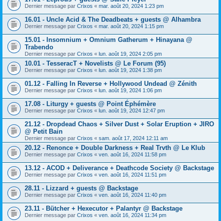
Dernier message par
Crixos
«
mar. août 20, 2024 1:23 pm
16.01 - Uncle Acid & The Deadbeats + guests @ Alhambra
Dernier message par
Crixos
«
mar. août 20, 2024 1:15 pm
15.01 - Insomnium + Omnium Gatherum + Hinayana @
Trabendo
Dernier message par
Crixos
«
lun. août 19, 2024 2:05 pm
10.01 - TesseracT + Novelists @ Le Forum (95)
Dernier message par
Crixos
«
lun. août 19, 2024 1:38 pm
01.12 - Falling In Reverse + Hollywood Undead @ Zénith
Dernier message par
Crixos
«
lun. août 19, 2024 1:06 pm
17.08 - Liturgy + guests @ Point Éphémère
Dernier message par
Crixos
«
lun. août 19, 2024 12:47 pm
21.12 - Dropdead Chaos + Silver Dust + Solar Eruption + JIRO
@ Petit Bain
Dernier message par
Crixos
«
sam. août 17, 2024 12:11 am
20.12 - Renonce + Double Darkness + Real Trvth @ Le Klub
Dernier message par
Crixos
«
ven. août 16, 2024 11:58 pm
13.12 - ACOD + Deliverance + Deathcode Society @ Backstage
Dernier message par
Crixos
«
ven. août 16, 2024 11:51 pm
28.11 - Lizzard + guests @ Backstage
Dernier message par
Crixos
«
ven. août 16, 2024 11:40 pm
23.11 - Bütcher + Hexecutor + Palantyr @ Backstage
Dernier message par
Crixos
«
ven. août 16, 2024 11:34 pm