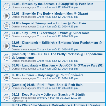
19.08 - Broken by the Scream + SOU(f)FRE @ Petit Bain
Dernier message par
Crixos
«
lun. août 12, 2024 9:52 pm
15.08 - Show Me The Body + Modern Men @ Glazart
Dernier message par
Crixos
«
lun. août 12, 2024 9:39 pm
14.08 - Imperial Triumphant + Limbes @ Petit Bain
Dernier message par
Crixos
«
lun. août 12, 2024 9:23 pm
14.08 - Shy, Low + Blackshape + WuW @ Supersonic
Dernier message par
Crixos
«
lun. août 12, 2024 9:07 pm
13.08 - Disentomb + Stillbirth + Embrace Your Punishment @
Glazart
Dernier message par
Crixos
«
lun. août 12, 2024 4:57 pm
[Complet] 13.08 - AC/DC + The Pretty Reckless @ Hippodrome
de Longchamp
Dernier message par
Crixos
«
lun. août 12, 2024 4:35 pm
09.08 - Landalauts + Blastfem + UyduCCP @ O'Massy Pale (91)
Dernier message par
Crixos
«
lun. août 12, 2024 4:05 pm
06.08 - Glitterer + Holydanger @ Point Éphémère
Dernier message par
Crixos
«
lun. août 12, 2024 3:42 pm
[Complet] 01.08 - Plini + Yomi Ship @ Petit Bain
Dernier message par
Crixos
«
lun. août 12, 2024 3:06 pm
01.11 - Deep Purple + Jefferson Starship @ Zénith
Dernier message par
dimmu77
«
mar. juil. 30, 2024 12:19 am
Réponses :
1
06.11 - While She Sleeps + Malevolence + Thrown + Resolve