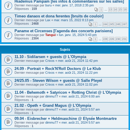
Hiademus Pampam [les infos & commentaires sur les salles]
Dernier message par
buru
«
mer. janv. 17, 2018 2:35 pm
Réponses :
159
1
…
13
14
15
16
Timeo danaos et dona ferentes [bruits de couloir]
Dernier message par
Lax
«
mar. mars 15, 2022 8:13 pm
Réponses :
2468
1
…
244
245
246
247
Paname et Circenses [l'agenda des concerts parisiens]
Dernier message par
Tangui
«
lun. janv. 15, 2024 5:43 pm
Réponses :
2304
1
…
228
229
230
231
Sujets
11.10 - Sidilarsen + guests @ L'Olympia
Dernier message par
Crixos
«
mer. août 21, 2024 11:42 pm
24.09 - Portrait + Rock'N'Roll Doctors @ Le Klub
Dernier message par
Crixos
«
mer. août 21, 2024 11:22 pm
24/25.05 - Steven Wilson + guests @ Salle Pleyel
Dernier message par
Crixos
«
mer. août 21, 2024 11:02 pm
11.04 - Behemoth + Satyricon + Rotting Christ @ L'Olympia
Dernier message par
dimmu77
«
mer. août 21, 2024 6:00 am
Réponses :
1
21.02 - Opeth + Grand Magus @ L'Olympia
Dernier message par
dimmu77
«
mer. août 21, 2024 5:57 am
Réponses :
1
09.04 - Eisbrecher + Heldmaschine @ Elysée Montmartre
Dernier message par
dimmu77
«
mer. août 21, 2024 5:57 am
Réponses :
1