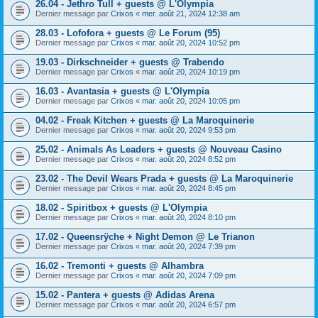
26.04 - Jethro Tull + guests @ L'Olympia
Dernier message par
Crixos
«
mer. août 21, 2024 12:38 am
28.03 - Lofofora + guests @ Le Forum (95)
Dernier message par
Crixos
«
mar. août 20, 2024 10:52 pm
19.03 - Dirkschneider + guests @ Trabendo
Dernier message par
Crixos
«
mar. août 20, 2024 10:19 pm
16.03 - Avantasia + guests @ L'Olympia
Dernier message par
Crixos
«
mar. août 20, 2024 10:05 pm
04.02 - Freak Kitchen + guests @ La Maroquinerie
Dernier message par
Crixos
«
mar. août 20, 2024 9:53 pm
25.02 - Animals As Leaders + guests @ Nouveau Casino
Dernier message par
Crixos
«
mar. août 20, 2024 8:52 pm
23.02 - The Devil Wears Prada + guests @ La Maroquinerie
Dernier message par
Crixos
«
mar. août 20, 2024 8:45 pm
18.02 - Spiritbox + guests @ L'Olympia
Dernier message par
Crixos
«
mar. août 20, 2024 8:10 pm
17.02 - Queensrÿche + Night Demon @ Le Trianon
Dernier message par
Crixos
«
mar. août 20, 2024 7:39 pm
16.02 - Tremonti + guests @ Alhambra
Dernier message par
Crixos
«
mar. août 20, 2024 7:09 pm
15.02 - Pantera + guests @ Adidas Arena
Dernier message par
Crixos
«
mar. août 20, 2024 6:57 pm