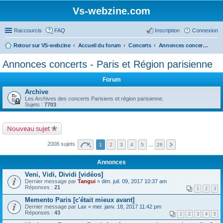
Vs-webzine.com
Raccourcis
FAQ
Inscription
Connexion
Retour sur VS-webzine
Accueil du forum
Concerts
Annonces concerts - Paris et Région parisienne
Annonces concerts - Paris et Région parisienne
Forum
Archive
Les Archives des concerts Parisiens et région parisienne.
Sujets :
7703
Nouveau sujet
2008 sujets
1
2
3
4
5
…
26
Annonces
Veni, Vidi, Dividi [vidéos]
Dernier message par
Tangui
«
dim. juil. 09, 2017 10:37 am
Réponses :
21
1
2
3
Memento Paris [c'était mieux avant]
Dernier message par
Lax
«
mer. janv. 18, 2017 11:42 pm
Réponses :
43
1
2
3
4
5