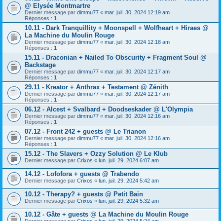
@ Elysée Montmartre
Dernier message par
dimmu77
«
mar. juil. 30, 2024 12:19 am
Réponses :
1
10.11 - Dark Tranquillity + Moonspell + Wolfheart + Hiraes @
La Machine du Moulin Rouge
Dernier message par
dimmu77
«
mar. juil. 30, 2024 12:18 am
Réponses :
1
15.11 - Draconian + Nailed To Obscurity + Fragment Soul @
Backstage
Dernier message par
dimmu77
«
mar. juil. 30, 2024 12:17 am
Réponses :
1
29.11 - Kreator + Anthrax + Testament @ Zénith
Dernier message par
dimmu77
«
mar. juil. 30, 2024 12:17 am
Réponses :
1
06.12 - Alcest + Svalbard + Doodseskader @ L'Olympia
Dernier message par
dimmu77
«
mar. juil. 30, 2024 12:16 am
Réponses :
1
07.12 - Front 242 + guests @ Le Trianon
Dernier message par
dimmu77
«
mar. juil. 30, 2024 12:16 am
Réponses :
1
15.12 - The Slavers + Ozzy Solution @ Le Klub
Dernier message par
Crixos
«
lun. juil. 29, 2024 6:07 am
14.12 - Lofofora + guests @ Trabendo
Dernier message par
Crixos
«
lun. juil. 29, 2024 5:42 am
10.12 - Therapy? + guests @ Petit Bain
Dernier message par
Crixos
«
lun. juil. 29, 2024 5:32 am
10.12 - Gåte + guests @ La Machine du Moulin Rouge