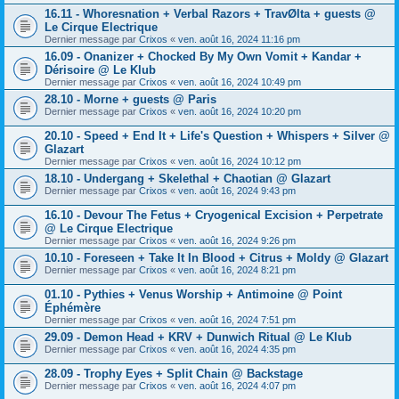
16.11 - Whoresnation + Verbal Razors + TravØlta + guests @
Le Cirque Electrique
Dernier message par
Crixos
«
ven. août 16, 2024 11:16 pm
16.09 - Onanizer + Chocked By My Own Vomit + Kandar +
Dérisoire @ Le Klub
Dernier message par
Crixos
«
ven. août 16, 2024 10:49 pm
28.10 - Morne + guests @ Paris
Dernier message par
Crixos
«
ven. août 16, 2024 10:20 pm
20.10 - Speed + End It + Life's Question + Whispers + Silver @
Glazart
Dernier message par
Crixos
«
ven. août 16, 2024 10:12 pm
18.10 - Undergang + Skelethal + Chaotian @ Glazart
Dernier message par
Crixos
«
ven. août 16, 2024 9:43 pm
16.10 - Devour The Fetus + Cryogenical Excision + Perpetrate
@ Le Cirque Electrique
Dernier message par
Crixos
«
ven. août 16, 2024 9:26 pm
10.10 - Foreseen + Take It In Blood + Citrus + Moldy @ Glazart
Dernier message par
Crixos
«
ven. août 16, 2024 8:21 pm
01.10 - Pythies + Venus Worship + Antimoine @ Point
Éphémère
Dernier message par
Crixos
«
ven. août 16, 2024 7:51 pm
29.09 - Demon Head + KRV + Dunwich Ritual @ Le Klub
Dernier message par
Crixos
«
ven. août 16, 2024 4:35 pm
28.09 - Trophy Eyes + Split Chain @ Backstage
Dernier message par
Crixos
«
ven. août 16, 2024 4:07 pm