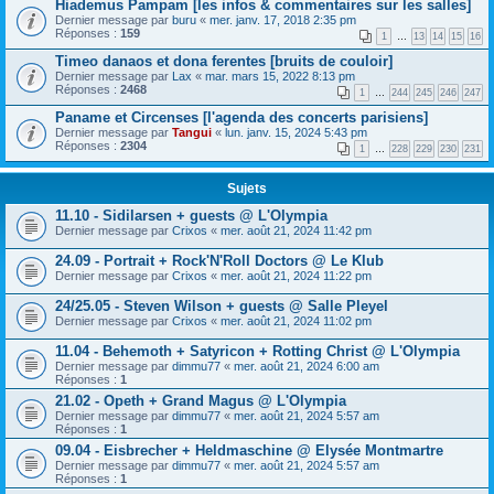
Hiademus Pampam [les infos & commentaires sur les salles]
Dernier message par
buru
«
mer. janv. 17, 2018 2:35 pm
Réponses :
159
1
…
13
14
15
16
Timeo danaos et dona ferentes [bruits de couloir]
Dernier message par
Lax
«
mar. mars 15, 2022 8:13 pm
Réponses :
2468
1
…
244
245
246
247
Paname et Circenses [l'agenda des concerts parisiens]
Dernier message par
Tangui
«
lun. janv. 15, 2024 5:43 pm
Réponses :
2304
1
…
228
229
230
231
Sujets
11.10 - Sidilarsen + guests @ L'Olympia
Dernier message par
Crixos
«
mer. août 21, 2024 11:42 pm
24.09 - Portrait + Rock'N'Roll Doctors @ Le Klub
Dernier message par
Crixos
«
mer. août 21, 2024 11:22 pm
24/25.05 - Steven Wilson + guests @ Salle Pleyel
Dernier message par
Crixos
«
mer. août 21, 2024 11:02 pm
11.04 - Behemoth + Satyricon + Rotting Christ @ L'Olympia
Dernier message par
dimmu77
«
mer. août 21, 2024 6:00 am
Réponses :
1
21.02 - Opeth + Grand Magus @ L'Olympia
Dernier message par
dimmu77
«
mer. août 21, 2024 5:57 am
Réponses :
1
09.04 - Eisbrecher + Heldmaschine @ Elysée Montmartre
Dernier message par
dimmu77
«
mer. août 21, 2024 5:57 am
Réponses :
1