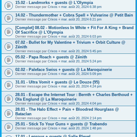
15.02 - Landmvrks + guests @ L'Olympia
Dernier message par
Crixos
«
mar. août 20, 2024 6:38 pm
14.02 - Thundermother + Cobra Spell + Vulvarine @ Petit Bain
Dernier message par
Crixos
«
mar. août 20, 2024 6:21 pm
[Complet] 08.02 - Motionless In White + Fit For A King + Brand
Of Sacrifice @ L'Olympia
Dernier message par
Crixos
«
mar. août 20, 2024 6:03 pm
07.02 - Bullet for My Valentine + Trivium + Orbit Culture @
Zénith
Dernier message par
Crixos
«
mar. août 20, 2024 5:45 pm
05.02 - Papa Roach + guests @ Zénith
Dernier message par
Crixos
«
mar. août 20, 2024 5:24 pm
02.02 - Paleface Swiss + guests @ La Maroquinerie
Dernier message par
Crixos
«
mar. août 20, 2024 5:09 pm
31.01 - Ultra Vomit + guests @ Le Douze (95)
Dernier message par
Crixos
«
mar. août 20, 2024 4:24 pm
28.01 - Escape the Internet Tour : Bernth + Charles Berthoud +
Ola Englund @ La Maroquinerie
Dernier message par
Crixos
«
mar. août 20, 2024 4:04 pm
28.01 - The Halo Effect + Pain + Bloodred Hourglass @
Bataclan
Dernier message par
Crixos
«
mar. août 20, 2024 2:14 pm
25.01 - Stick To Your Guns + guests @ Trabendo
Dernier message par
Crixos
«
mar. août 20, 2024 1:48 pm
17.01 - Leprous + guests @ Salle Pleyel