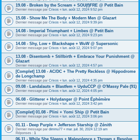
19.08 - Broken by the Scream + SOU(f)FRE @ Petit Bain
Dernier message par
Crixos
«
lun. août 12, 2024 9:52 pm
15.08 - Show Me The Body + Modern Men @ Glazart
Dernier message par
Crixos
«
lun. août 12, 2024 9:39 pm
14.08 - Imperial Triumphant + Limbes @ Petit Bain
Dernier message par
Crixos
«
lun. août 12, 2024 9:23 pm
14.08 - Shy, Low + Blackshape + WuW @ Supersonic
Dernier message par
Crixos
«
lun. août 12, 2024 9:07 pm
13.08 - Disentomb + Stillbirth + Embrace Your Punishment @
Glazart
Dernier message par
Crixos
«
lun. août 12, 2024 4:57 pm
[Complet] 13.08 - AC/DC + The Pretty Reckless @ Hippodrome
de Longchamp
Dernier message par
Crixos
«
lun. août 12, 2024 4:35 pm
09.08 - Landalauts + Blastfem + UyduCCP @ O'Massy Pale (91)
Dernier message par
Crixos
«
lun. août 12, 2024 4:05 pm
06.08 - Glitterer + Holydanger @ Point Éphémère
Dernier message par
Crixos
«
lun. août 12, 2024 3:42 pm
[Complet] 01.08 - Plini + Yomi Ship @ Petit Bain
Dernier message par
Crixos
«
lun. août 12, 2024 3:06 pm
01.11 - Deep Purple + Jefferson Starship @ Zénith
Dernier message par
dimmu77
«
mar. juil. 30, 2024 12:19 am
Réponses :
1
06.11 - While She Sleeps + Malevolence + Thrown + Resolve