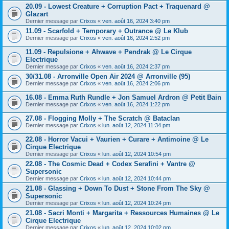
20.09 - Lowest Creature + Corruption Pact + Traquenard @
Glazart
Dernier message par
Crixos
«
ven. août 16, 2024 3:40 pm
11.09 - Scarfold + Temporary + Outrance @ Le Klub
Dernier message par
Crixos
«
ven. août 16, 2024 2:52 pm
11.09 - Repulsione + Ahwave + Pendrak @ Le Cirque
Electrique
Dernier message par
Crixos
«
ven. août 16, 2024 2:37 pm
30/31.08 - Arronville Open Air 2024 @ Arronville (95)
Dernier message par
Crixos
«
ven. août 16, 2024 2:06 pm
16.08 - Emma Ruth Rundle + Jon Samuel Ardron @ Petit Bain
Dernier message par
Crixos
«
ven. août 16, 2024 1:22 pm
27.08 - Flogging Molly + The Scratch @ Bataclan
Dernier message par
Crixos
«
lun. août 12, 2024 11:34 pm
22.08 - Horror Vacui + Vaurien + Curare + Antimoine @ Le
Cirque Electrique
Dernier message par
Crixos
«
lun. août 12, 2024 10:54 pm
22.08 - The Cosmic Dead + Codex Serafini + Vantre @
Supersonic
Dernier message par
Crixos
«
lun. août 12, 2024 10:44 pm
21.08 - Glassing + Down To Dust + Stone From The Sky @
Supersonic
Dernier message par
Crixos
«
lun. août 12, 2024 10:24 pm
21.08 - Sacri Monti + Margarita + Ressources Humaines @ Le
Cirque Electrique
Dernier message par
Crixos
«
lun. août 12, 2024 10:02 pm