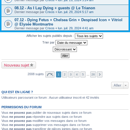
Dernier message par
Crixos
«
lun. juil. 29, 2024 5:24 am
08.12 - As I Lay Dying + guests @ Le Trianon
Dernier message par
Crixos
«
lun. juil. 29, 2024 5:17 am
07.12 - Dying Fetus + Chelsea Grin + Despised Icon + Vitriol
@ Elysée Montmartre
Dernier message par
Crixos
«
lun. juil. 29, 2024 4:41 am
Afficher les sujets publiés depuis :
Trier par
Nouveau sujet
2008 sujets
1
2
3
4
5
…
26
Aller
QUI EST EN LIGNE ?
Utilisateurs parcourant ce forum : Aucun utilisateur inscrit et 42 invités
PERMISSIONS DU FORUM
Vous
ne pouvez pas
publier de nouveaux sujets dans ce forum
Vous
ne pouvez pas
répondre aux sujets dans ce forum
Vous
ne pouvez pas
modifier vos messages dans ce forum
Vous
ne pouvez pas
supprimer vos messages dans ce forum
Vous
ne pouvez pas
transférer de pièces jointes dans ce forum