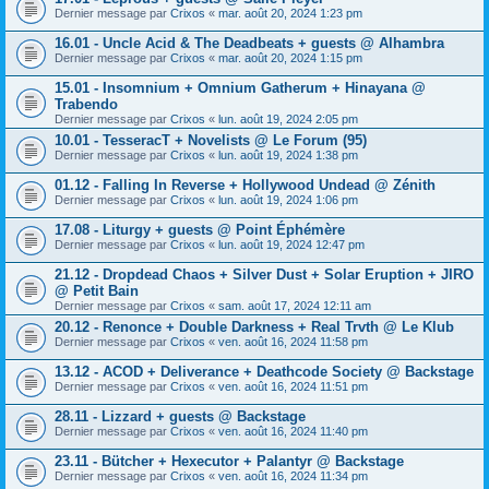
Dernier message par
Crixos
«
mar. août 20, 2024 1:23 pm
16.01 - Uncle Acid & The Deadbeats + guests @ Alhambra
Dernier message par
Crixos
«
mar. août 20, 2024 1:15 pm
15.01 - Insomnium + Omnium Gatherum + Hinayana @
Trabendo
Dernier message par
Crixos
«
lun. août 19, 2024 2:05 pm
10.01 - TesseracT + Novelists @ Le Forum (95)
Dernier message par
Crixos
«
lun. août 19, 2024 1:38 pm
01.12 - Falling In Reverse + Hollywood Undead @ Zénith
Dernier message par
Crixos
«
lun. août 19, 2024 1:06 pm
17.08 - Liturgy + guests @ Point Éphémère
Dernier message par
Crixos
«
lun. août 19, 2024 12:47 pm
21.12 - Dropdead Chaos + Silver Dust + Solar Eruption + JIRO
@ Petit Bain
Dernier message par
Crixos
«
sam. août 17, 2024 12:11 am
20.12 - Renonce + Double Darkness + Real Trvth @ Le Klub
Dernier message par
Crixos
«
ven. août 16, 2024 11:58 pm
13.12 - ACOD + Deliverance + Deathcode Society @ Backstage
Dernier message par
Crixos
«
ven. août 16, 2024 11:51 pm
28.11 - Lizzard + guests @ Backstage
Dernier message par
Crixos
«
ven. août 16, 2024 11:40 pm
23.11 - Bütcher + Hexecutor + Palantyr @ Backstage
Dernier message par
Crixos
«
ven. août 16, 2024 11:34 pm