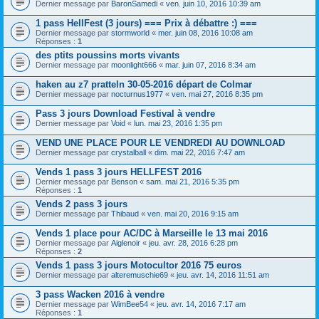
Dernier message par
BaronSamedi
«
ven. juin 10, 2016 10:39 am
1 pass HellFest (3 jours) === Prix à débattre :) ===
Dernier message par
stormworld
«
mer. juin 08, 2016 10:08 am
Réponses :
1
des ptits poussins morts vivants
Dernier message par
moonlight666
«
mar. juin 07, 2016 8:34 am
haken au z7 pratteln 30-05-2016 départ de Colmar
Dernier message par
nocturnus1977
«
ven. mai 27, 2016 8:35 pm
Pass 3 jours Download Festival à vendre
Dernier message par
Void
«
lun. mai 23, 2016 1:35 pm
VEND UNE PLACE POUR LE VENDREDI AU DOWNLOAD
Dernier message par
crystalball
«
dim. mai 22, 2016 7:47 am
Vends 1 pass 3 jours HELLFEST 2016
Dernier message par
Benson
«
sam. mai 21, 2016 5:35 pm
Réponses :
1
Vends 2 pass 3 jours
Dernier message par
Thibaud
«
ven. mai 20, 2016 9:15 am
Vends 1 place pour AC/DC à Marseille le 13 mai 2016
Dernier message par
Aiglenoir
«
jeu. avr. 28, 2016 6:28 pm
Réponses :
2
Vends 1 pass 3 jours Motocultor 2016 75 euros
Dernier message par
alteremuschie69
«
jeu. avr. 14, 2016 11:51 am
3 pass Wacken 2016 à vendre
Dernier message par
WimBee54
«
jeu. avr. 14, 2016 7:17 am
Réponses :
1