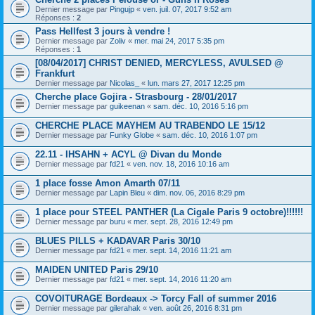
Dernier message par
Pingujp
«
ven. juil. 07, 2017 9:52 am
Réponses :
2
Pass Hellfest 3 jours à vendre !
Dernier message par
Zoliv
«
mer. mai 24, 2017 5:35 pm
Réponses :
1
[08/04/2017] CHRIST DENIED, MERCYLESS, AVULSED @
Frankfurt
Dernier message par
Nicolas_
«
lun. mars 27, 2017 12:25 pm
Cherche place Gojira - Strasbourg - 28/01/2017
Dernier message par
guikeenan
«
sam. déc. 10, 2016 5:16 pm
CHERCHE PLACE MAYHEM AU TRABENDO LE 15/12
Dernier message par
Funky Globe
«
sam. déc. 10, 2016 1:07 pm
22.11 - IHSAHN + ACYL @ Divan du Monde
Dernier message par
fd21
«
ven. nov. 18, 2016 10:16 am
1 place fosse Amon Amarth 07/11
Dernier message par
Lapin Bleu
«
dim. nov. 06, 2016 8:29 pm
1 place pour STEEL PANTHER (La Cigale Paris 9 octobre)!!!!!!
Dernier message par
buru
«
mer. sept. 28, 2016 12:49 pm
BLUES PILLS + KADAVAR Paris 30/10
Dernier message par
fd21
«
mer. sept. 14, 2016 11:21 am
MAIDEN UNITED Paris 29/10
Dernier message par
fd21
«
mer. sept. 14, 2016 11:20 am
COVOITURAGE Bordeaux -> Torcy Fall of summer 2016
Dernier message par
gilerahak
«
ven. août 26, 2016 8:31 pm