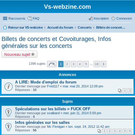
Vs-webzine.com
Raccourcis
FAQ
Inscription
Connexion
Retour sur VS-webzine
Accueil du forum
Concerts
Billets de concerts et Covoiturages, Infos générales sur les concerts
Billets de concerts et Covoiturages, Infos
générales sur les concerts
Nouveau sujet
1398 sujets
1
2
3
4
5
…
18
Annonces
A LIRE: Mode d'emploi du forum
Dernier message par
Fred117
«
mar. mai 20, 2014 12:09 pm
Réponses :
10
1
2
Sujets
Spéculations sur les billets = FUCK OFF
Dernier message par
svalbard
«
mer. juin 11, 2014 5:59 pm
Réponses :
4
Infos générales sur les salles
Dernier message par
Mc Finnigan
«
lun. sept. 24, 2012 11:42 am
Réponses :
56
1
2
3
4
5
6