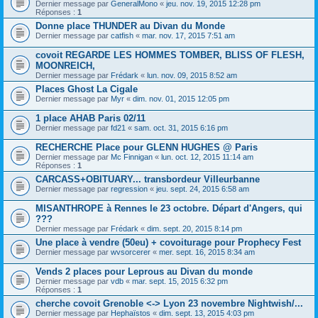
Dernier message par
GeneralMono
«
jeu. nov. 19, 2015 12:28 pm
Réponses :
1
Donne place THUNDER au Divan du Monde
Dernier message par
catfish
«
mar. nov. 17, 2015 7:51 am
covoit REGARDE LES HOMMES TOMBER, BLISS OF FLESH,
MOONREICH,
Dernier message par
Frédark
«
lun. nov. 09, 2015 8:52 am
Places Ghost La Cigale
Dernier message par
Myr
«
dim. nov. 01, 2015 12:05 pm
1 place AHAB Paris 02/11
Dernier message par
fd21
«
sam. oct. 31, 2015 6:16 pm
RECHERCHE Place pour GLENN HUGHES @ Paris
Dernier message par
Mc Finnigan
«
lun. oct. 12, 2015 11:14 am
Réponses :
1
CARCASS+OBITUARY... transbordeur Villeurbanne
Dernier message par
regression
«
jeu. sept. 24, 2015 6:58 am
MISANTHROPE à Rennes le 23 octobre. Départ d'Angers, qui
???
Dernier message par
Frédark
«
dim. sept. 20, 2015 8:14 pm
Une place à vendre (50eu) + covoiturage pour Prophecy Fest
Dernier message par
wvsorcerer
«
mer. sept. 16, 2015 8:34 am
Vends 2 places pour Leprous au Divan du monde
Dernier message par
vdb
«
mar. sept. 15, 2015 6:32 pm
Réponses :
1
cherche covoit Grenoble <-> Lyon 23 novembre Nightwish/...
Dernier message par
Hephaïstos
«
dim. sept. 13, 2015 4:03 pm