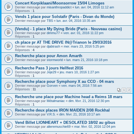
Concert Korpiklaani/Moonsorrow 15/04 Limoges
Dernier message par
misanthropaddict
«
lun. avr. 04, 2016 11:12 am
Réponses :
1
Vends 1 place pour Solstafir (Paris - Divan du Monde)
Dernier message par
TBS
«
lun. avr. 04, 2016 10:35 am
(Vendu) - 1 place My Dying Bride (Paris - Nouveau casino)
Dernier message par
dimmu77
«
ven. avr. 01, 2016 11:22 pm
Réponses :
1
ch place pr AT THE DRIVE IN@Trianon le 29/03/2016
Dernier message par
djabtrash
«
mer. mars 23, 2016 5:25 pm
Réponses :
4
Recherche place pour Amon Amarth
Dernier message par
stormworld
«
lun. mars 21, 2016 10:18 pm
Recherche Pass 3 jours Hellfest 2016
Dernier message par
Jeje29
«
jeu. mars 10, 2016 1:27 pm
Réponses :
1
Recherche place pour Symphony X au CCO - 04 mars
Dernier message par
Gorven
«
ven. mars 04, 2016 7:56 am
Réponses :
11
1
2
Recherche une place pour Machine head a Reims 18 mars
Dernier message par
Métalmaniac
«
dim. févr. 21, 2016 12:30 pm
Réponses :
1
Recherche deux places IRON MAIDEN 2/08 Rockhal
Dernier message par
V.R.S.
«
dim. févr. 21, 2016 10:17 am
Vend Billet LIONHEART + DESOLATED 18/02 au gibus
Dernier message par
alteremuschie69
«
mar. févr. 02, 2016 12:04 pm