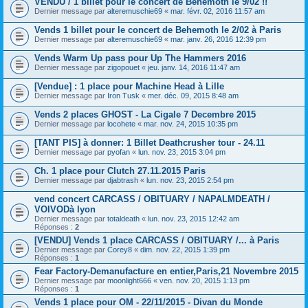
VENDU / 1 billet pour le concert de Behemoth le 9/02 !!
Dernier message par
alteremuschie69
«
mar. févr. 02, 2016 11:57 am
Vends 1 billet pour le concert de Behemoth le 2/02 à Paris
Dernier message par
alteremuschie69
«
mar. janv. 26, 2016 12:39 pm
Vends Warm Up pass pour Up The Hammers 2016
Dernier message par
zigopouet
«
jeu. janv. 14, 2016 11:47 am
[Vendue] : 1 place pour Machine Head à Lille
Dernier message par
Iron Tusk
«
mer. déc. 09, 2015 8:48 am
Vends 2 places GHOST - La Cigale 7 Decembre 2015
Dernier message par
locohete
«
mar. nov. 24, 2015 10:35 pm
[TANT PIS] à donner: 1 Billet Deathcrusher tour - 24.11
Dernier message par
pyofan
«
lun. nov. 23, 2015 3:04 pm
Ch. 1 place pour Clutch 27.11.2015 Paris
Dernier message par
djabtrash
«
lun. nov. 23, 2015 2:54 pm
vend concert CARCASS / OBITUARY / NAPALMDEATH /
VOIVODà lyon
Dernier message par
totaldeath
«
lun. nov. 23, 2015 12:42 am
Réponses :
2
[VENDU] Vends 1 place CARCASS / OBITUARY /... à Paris
Dernier message par
Corey8
«
dim. nov. 22, 2015 1:39 pm
Réponses :
1
Fear Factory-Demanufacture en entier,Paris,21 Novembre 2015
Dernier message par
moonlight666
«
ven. nov. 20, 2015 1:13 pm
Réponses :
1
Vends 1 place pour OM - 22/11/2015 - Divan du Monde