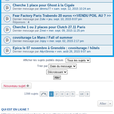
Cherche 1 place pour Ghost à la Cigale
Dernier message par
dimmu77
«
sam. sept. 12, 2015 10:24 am
Fear Factory Paris Trabendo 20 euros <<VENDU POIL AU ? >>
Dernier message par
Zoliv
«
jeu. sept. 10, 2015 8:07 pm
Réponses :
4
Cherche 1 ou 2 places pour Clutch 27.11 Paris
Dernier message par
Zmei
«
mer. sept. 09, 2015 11:25 pm
covoiturage Le Mans / Fall of summer
Dernier message par
Jojoy
«
mer. sept. 02, 2015 2:17 pm
Epica le 07 novembre à Grenoble : covoiturage / hôtels
Dernier message par
AilynSirenia
«
ven. août 28, 2015 9:07 am
Afficher les sujets publiés depuis :
Trier par
Nouveau sujet
1398 sujets
1
2
3
4
5
…
18
Aller
QUI EST EN LIGNE ?