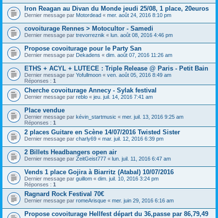
Iron Reagan au Divan du Monde jeudi 25/08, 1 place, 20euros
Dernier message par
Motordead
«
mer. août 24, 2016 8:10 pm
covoiturage Rennes > Motocultor - Samedi
Dernier message par
trevorreznik
«
lun. août 08, 2016 4:46 pm
Propose covoiturage pour le Party San
Dernier message par
Dekadens
«
dim. août 07, 2016 11:26 am
ETHS + ACYL + LUTECE : Triple Release @ Paris - Petit Bain
Dernier message par
Yofullmoon
«
ven. août 05, 2016 8:49 am
Réponses :
1
Cherche covoiturage Annecy - Sylak festival
Dernier message par
reblo
«
jeu. juil. 14, 2016 7:41 am
Place vendue
Dernier message par
kévin_startmusic
«
mer. juil. 13, 2016 9:25 am
Réponses :
1
2 places Guitare en Scène 14/07/2016 Twisted Sister
Dernier message par
charly69
«
mar. juil. 12, 2016 6:39 pm
2 Billets Headbangers open air
Dernier message par
ZeitGeist777
«
lun. juil. 11, 2016 6:47 am
Vends 1 place Gojira à Biarritz (Atabal) 10/07/2016
Dernier message par
guillom
«
dim. juil. 10, 2016 3:24 pm
Réponses :
1
Ragnard Rock Festival 70€
Dernier message par
romeArisque
«
mer. juin 29, 2016 6:16 am
Propose covoiturage Hellfest départ du 36,passe par 86,79,49