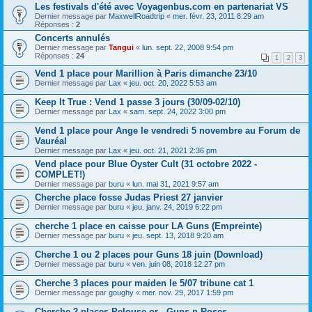
Les festivals d'été avec Voyagenbus.com en partenariat VS
Dernier message par
MaxwellRoadtrip
«
mer. févr. 23, 2011 8:29 am
Réponses :
2
Concerts annulés
Dernier message par
Tangui
«
lun. sept. 22, 2008 9:54 pm
Réponses :
24
1
2
3
Vend 1 place pour Marillion à Paris dimanche 23/10
Dernier message par
Lax
«
jeu. oct. 20, 2022 5:53 am
Keep It True : Vend 1 passe 3 jours (30/09-02/10)
Dernier message par
Lax
«
sam. sept. 24, 2022 3:00 pm
Vend 1 place pour Ange le vendredi 5 novembre au Forum de
Vauréal
Dernier message par
Lax
«
jeu. oct. 21, 2021 2:36 pm
Vend place pour Blue Oyster Cult (31 octobre 2022 -
COMPLET!)
Dernier message par
buru
«
lun. mai 31, 2021 9:57 am
Cherche place fosse Judas Priest 27 janvier
Dernier message par
buru
«
jeu. janv. 24, 2019 6:22 pm
cherche 1 place en caisse pour LA Guns (Empreinte)
Dernier message par
buru
«
jeu. sept. 13, 2018 9:20 am
Cherche 1 ou 2 places pour Guns 18 juin (Download)
Dernier message par
buru
«
ven. juin 08, 2018 12:27 pm
Cherche 3 places pour maiden le 5/07 tribune cat 1
Dernier message par
goughy
«
mer. nov. 29, 2017 1:59 pm
Cherche 2 places Pelouse or - Guns n Roses