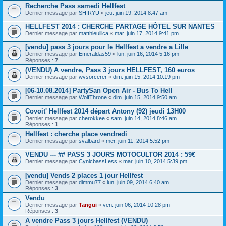
Recherche Pass samedi Hellfest
Dernier message par
SHIRYU
«
jeu. juin 19, 2014 8:47 am
HELLFEST 2014 : CHERCHE PARTAGE HÔTEL SUR NANTES
Dernier message par
matthieullica
«
mar. juin 17, 2014 9:41 pm
[vendu] pass 3 jours pour le Hellfest a vendre a Lille
Dernier message par
Emeraldas59
«
lun. juin 16, 2014 5:16 pm
Réponses :
7
(VENDU) A vendre, Pass 3 jours HELLFEST, 160 euros
Dernier message par
wvsorcerer
«
dim. juin 15, 2014 10:19 pm
[06-10.08.2014] PartySan Open Air - Bus To Hell
Dernier message par
WolfThrone
«
dim. juin 15, 2014 9:50 am
Covoit' Hellfest 2014 départ Antony (92) jeudi 13H00
Dernier message par
cherokkee
«
sam. juin 14, 2014 8:46 am
Réponses :
1
Hellfest : cherche place vendredi
Dernier message par
svalbard
«
mer. juin 11, 2014 5:52 pm
VENDU --- ## PASS 3 JOURS MOTOCULTOR 2014 : 59€
Dernier message par
CynicbassLess
«
mar. juin 10, 2014 5:39 pm
[vendu] Vends 2 places 1 jour Hellfest
Dernier message par
dimmu77
«
lun. juin 09, 2014 6:40 am
Réponses :
3
Vendu
Dernier message par
Tangui
«
ven. juin 06, 2014 10:28 pm
Réponses :
3
A vendre Pass 3 jours Hellfest (VENDU)