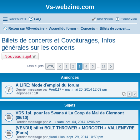
Vs-webzine.com
Raccourcis
FAQ
Inscription
Connexion
Retour sur VS-webzine
Accueil du forum
Concerts
Billets de concerts et Covoiturages, Infos générales sur les concerts
Billets de concerts et Covoiturages, Infos
générales sur les concerts
Nouveau sujet
1398 sujets
1
2
3
4
5
…
18
Annonces
A LIRE: Mode d'emploi du forum
Dernier message par
Fred117
«
mar. mai 20, 2014 12:09 pm
Réponses :
10
1
2
Sujets
VDS 1pl. pour les Swans à La Coop de Mai de Clermont
(06/10)
Dernier message par
V...
«
sam. oct. 04, 2014 12:06 pm
(VENDU) billet BOLT THROWER + MORGOTH + VALLENFYRE
(Paris)
Dernier message par
jfkool
«
lun. sept. 29, 2014 10:59 pm