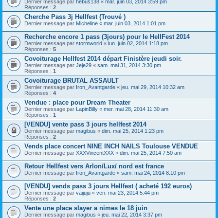
Dernier message par
hebus138
«
mar. juin 03, 2014 3:59 pm
Réponses :
2
Cherche Pass 3j Hellfest (Trouvé )
Dernier message par
Micheline
«
mar. juin 03, 2014 1:01 pm
Recherche encore 1 pass (3jours) pour le HellFest 2014
Dernier message par
stormworld
«
lun. juin 02, 2014 1:18 pm
Réponses :
5
Covoiturage Hellfest 2014 départ Finistère jeudi soir.
Dernier message par
Jeje29
«
sam. mai 31, 2014 3:30 pm
Réponses :
1
Covoiturage BRUTAL ASSAULT
Dernier message par
Iron_Avantgarde
«
jeu. mai 29, 2014 10:32 am
Réponses :
4
Vendue : place pour Dream Theater
Dernier message par
LapinBilly
«
mer. mai 28, 2014 11:30 am
Réponses :
1
[VENDU] vente pass 3 jours hellfest 2014
Dernier message par
magibus
«
dim. mai 25, 2014 1:23 pm
Réponses :
2
Vends place concert NINE INCH NAILS Toulouse VENDUE
Dernier message par
XXXVincentXXX
«
dim. mai 25, 2014 7:50 am
Retour Hellfest vers Arlon/Lux/ nord est france
Dernier message par
Iron_Avantgarde
«
sam. mai 24, 2014 8:10 pm
[VENDU] vends pass 3 jours Hellfest ( acheté 192 euros)
Dernier message par
vaijuju
«
ven. mai 23, 2014 5:44 pm
Réponses :
2
Vente une place slayer a nimes le 18 juin
Dernier message par
magibus
«
jeu. mai 22, 2014 3:37 pm