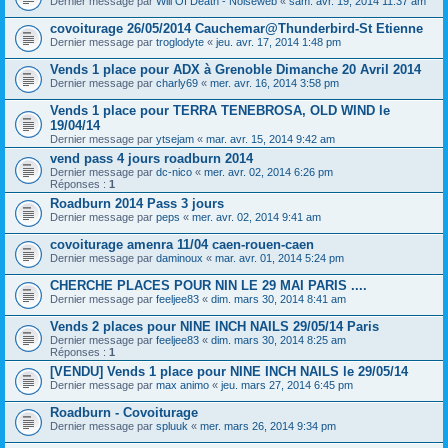
Dernier message par
Will Of Death - Noiseweb
«
sam. avr. 19, 2014 11:37 am
covoiturage 26/05/2014 Cauchemar@Thunderbird-St Etienne
Dernier message par
troglodyte
«
jeu. avr. 17, 2014 1:48 pm
Vends 1 place pour ADX à Grenoble Dimanche 20 Avril 2014
Dernier message par
charly69
«
mer. avr. 16, 2014 3:58 pm
Vends 1 place pour TERRA TENEBROSA, OLD WIND le
19/04/14
Dernier message par
ytsejam
«
mar. avr. 15, 2014 9:42 am
vend pass 4 jours roadburn 2014
Dernier message par
dc-nico
«
mer. avr. 02, 2014 6:26 pm
Réponses :
1
Roadburn 2014 Pass 3 jours
Dernier message par
peps
«
mer. avr. 02, 2014 9:41 am
covoiturage amenra 11/04 caen-rouen-caen
Dernier message par
daminoux
«
mar. avr. 01, 2014 5:24 pm
CHERCHE PLACES POUR NIN LE 29 MAI PARIS ....
Dernier message par
feeljee83
«
dim. mars 30, 2014 8:41 am
Vends 2 places pour NINE INCH NAILS 29/05/14 Paris
Dernier message par
feeljee83
«
dim. mars 30, 2014 8:25 am
Réponses :
1
[VENDU] Vends 1 place pour NINE INCH NAILS le 29/05/14
Dernier message par
max animo
«
jeu. mars 27, 2014 6:45 pm
Roadburn - Covoiturage
Dernier message par
spluuk
«
mer. mars 26, 2014 9:34 pm