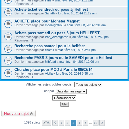
Dernier message par
sims
«
dim. févr. 16, 2014 2:21 pm
Réponses :
2
Achete ticket vendredi ou pass 3j Hellfest
Dernier message par
Sagath
«
lun. févr. 10, 2014 11:19 am
ACHETE place pour Monster Magnet
Dernier message par
moonlight666
«
sam. févr. 08, 2014 9:31 am
Achete pass samedi ou pass 3 jours HELLFEST
Dernier message par
Iron_Avantgarde
«
jeu. févr. 06, 2014 7:52 pm
Réponses :
1
Recherche pass samedi pour le hellfest
Dernier message par
tinam1
«
mar. févr. 04, 2014 3:41 pm
Recherche PASS 3 jours ou le SAMEDI pour le Hellfest
Dernier message par
Mihfoad
«
mar. févr. 04, 2014 12:06 pm
Cherche place pour MOD à Paris le 08/02/14
Dernier message par
Alcilla
«
lun. févr. 03, 2014 8:38 pm
Réponses :
1
Afficher les sujets publiés depuis :
Trier par
Nouveau sujet
1398 sujets
1
2
3
4
5
…
18