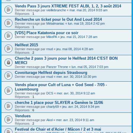
Vends Pass 3 jours XTREME FEST ALBI, 1, 2, 3 août 2014
Dernier message par
vieillebranche
«
mar. mai 20, 2014 9:03 am
Réponses :
1
Recherche un ticket pour le Out And Loud 2014
Dernier message par
Métalmaniac
«
lun. mai 19, 2014 2:42 pm
Réponses :
1
[VDS] Place Katatonia pour ce soir
Dernier message par
MikePA
«
jeu. mai 15, 2014 7:28 am
Hellfest 2015
Dernier message par
rnud
«
jeu. mai 08, 2014 4:28 am
Réponses :
2
Cherche 2 pass 3 jours pour le Hellfest 2014 C'EST BON
MERCI
Dernier message par
Panzer Throne
«
lun. mai 05, 2014 7:03 pm
Covoiturage Hellfest depuis Strasbourg
Dernier message par
rnud
«
mer. avr. 30, 2014 10:30 pm
Vends place pour Cult of Luna + God Seed - 7/05 -
Luxembourg
Dernier message par
DCS
«
mer. avr. 30, 2014 9:12 am
Réponses :
1
cherche 1 place pour SLAYER a Genève le 11/06
Dernier message par
charly69
«
jeu. avr. 24, 2014 9:34 pm
Réponses :
6
Vendues
Dernier message par
Akol
«
mer. avr. 23, 2014 9:11 am
Réponses :
2
Festival de Chair et d'Acier / Mâcon / 2 et 3 mai