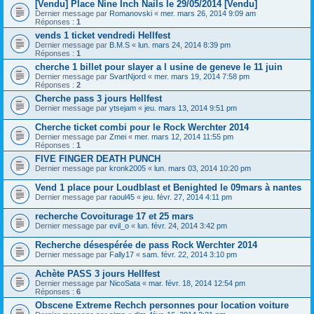
[Vendu] Place Nine Inch Nails le 29/05/2014 [Vendu]
Dernier message par
Romanovski
«
mer. mars 26, 2014 9:09 am
Réponses :
1
vends 1 ticket vendredi Hellfest
Dernier message par
B.M.S
«
lun. mars 24, 2014 8:39 pm
Réponses :
1
cherche 1 billet pour slayer a l usine de geneve le 11 juin
Dernier message par
SvartNjord
«
mer. mars 19, 2014 7:58 pm
Réponses :
2
Cherche pass 3 jours Hellfest
Dernier message par
ytsejam
«
jeu. mars 13, 2014 9:51 pm
Cherche ticket combi pour le Rock Werchter 2014
Dernier message par
Zmei
«
mer. mars 12, 2014 11:55 pm
Réponses :
1
FIVE FINGER DEATH PUNCH
Dernier message par
kronk2005
«
lun. mars 03, 2014 10:20 pm
Vend 1 place pour Loudblast et Benighted le 09mars à nantes
Dernier message par
raoul45
«
jeu. févr. 27, 2014 4:11 pm
recherche Covoiturage 17 et 25 mars
Dernier message par
evil_o
«
lun. févr. 24, 2014 3:42 pm
Recherche désespérée de pass Rock Werchter 2014
Dernier message par
Fally17
«
sam. févr. 22, 2014 3:10 pm
Achète PASS 3 jours Hellfest
Dernier message par
NicoSata
«
mar. févr. 18, 2014 12:54 pm
Réponses :
6
Obscene Extreme Rechch personnes pour location voiture