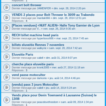
Réponses :
1
concert bolt thrower
Dernier message par
JAMENFER
«
dim. sept. 28, 2014 2:20 pm
VENDS 2 places pour Bolt Thrower le 30/09 au Trabendo
Dernier message par
mardak666
«
dim. sept. 28, 2014 12:51 pm
Réponses :
4
[Places vendues] <NUIT ALIEN> Halle Tony Garnier de Lyon
Dernier message par
V...
«
ven. sept. 26, 2014 9:30 am
RECH billet machine head paris
Dernier message par
hyperboss666
«
mar. sept. 23, 2014 7:45 am
billets eluveitie Rennes 7 novembre
Dernier message par
walkyrie
«
sam. sept. 20, 2014 7:42 am
Eluveitie Paris
Dernier message par
caliell
«
dim. août 31, 2014 8:07 pm
cherche place eluveitie paris
Dernier message par
kronk2005
«
mer. août 27, 2014 11:18 am
Réponses :
3
vend passe motocultor
Dernier message par
darkonix
«
jeu. août 14, 2014 4:46 pm
(vendu) pass 3 jours Motocultor
Dernier message par
caliell
«
jeu. août 14, 2014 5:24 am
Réponses :
1
Vends place pour Devin Townsend à Lausanne (Suisse) le
13/08
Dernier message par
peacelovefreedom
«
sam. août 09, 2014 1:34 pm
Réponses :
1