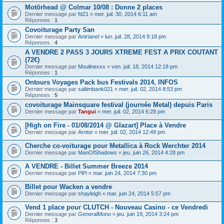
Motörhead @ Colmar 10/08 : Donne 2 places
Dernier message par
fd21
«
mer. juil. 30, 2014 6:11 am
Réponses :
1
Covoiturage Party San
Dernier message par
Antrianel
«
lun. juil. 28, 2014 9:18 pm
Réponses :
4
A VENDRE 2 PASS 3 JOURS XTREME FEST A PRIX COUTANT
(72€)
Dernier message par
Moulinexxx
«
ven. juil. 18, 2014 12:18 pm
Réponses :
1
Ontours Voyages Pack bus Festivals 2014, INFOS
Dernier message par
saltimbank021
«
mer. juil. 02, 2014 8:53 pm
Réponses :
5
covoiturage Mainsquare festival (journée Metal) depuis Paris
Dernier message par
Tangui
«
mer. juil. 02, 2014 6:28 pm
[High on Fire - 01/08/2014 @ Glazart] Place à Vendre
Dernier message par
Arntor
«
mer. juil. 02, 2014 12:49 pm
Cherche co-voiturage pour Metallica à Rock Werchter 2014
Dernier message par
ManOfShadows
«
jeu. juin 26, 2014 4:28 pm
A VENDRE - Billet Summer Breeze 2014
Dernier message par
PiPi
«
mar. juin 24, 2014 7:30 pm
Billet pour Wacken a vendre
Dernier message par
shayleigh
«
mar. juin 24, 2014 5:57 pm
Vend 1 place pour CLUTCH - Nouveau Casino - ce Vendredi
Dernier message par
GeneralMono
«
jeu. juin 19, 2014 3:24 pm
Réponses :
3