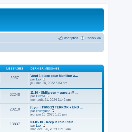
Inscription
Connexion
MESSAGES
DERNIER MESSAGE
Vend 1 place pour Marillion à…
3957
par
Lax
C
jeu. oct. 20, 2022 5:53 am
o
n
11.10 - Sidilarsen + guests @…
s
62248
par
Crixos
u
C
mer. août 21, 2024 11:42 pm
l
o
t
n
e
[Lyon] 19/06/23 TERROR + END …
20210
s
r
par
krustyeah
u
C
l
jeu. juin 15, 2023 1:23 pm
l
o
e
t
n
d
03-05.10 - Keep It True Risin…
13837
e
s
e
par
Lax
r
u
r
C
mar. déc. 26, 2023 11:18 am
l
l
n
o