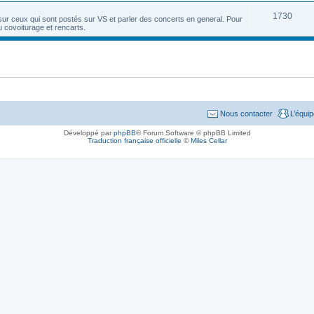
1730
sur ceux qui sont postés sur VS et parler des concerts en general. Pour
u covoiturage et rencarts.
Nous contacter
L’équi
Développé par
phpBB
® Forum Software © phpBB Limited
Traduction française officielle
©
Miles Cellar