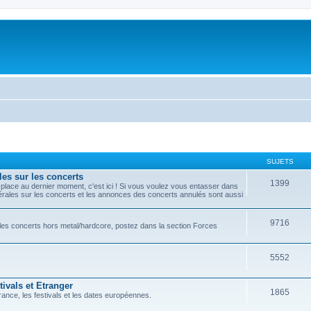
SUJETS
les sur les concerts
1399
lace au dernier moment, c'est ici ! Si vous voulez vous entasser dans
nérales sur les concerts et les annonces des concerts annulés sont aussi
9716
r les concerts hors metal/hardcore, postez dans la section Forces
5552
ivals et Etranger
1865
ance, les festivals et les dates européennes.