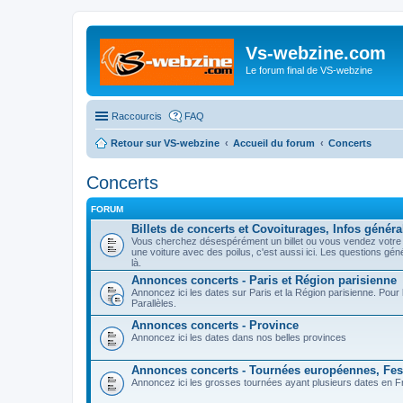
Vs-webzine.com
Le forum final de VS-webzine
Raccourcis
FAQ
Retour sur VS-webzine
Accueil du forum
Concerts
Concerts
FORUM
Billets de concerts et Covoiturages, Infos généra
Vous cherchez désespérément un billet ou vous vendez votre p
une voiture avec des poilus, c'est aussi ici. Les questions gé
là.
Annonces concerts - Paris et Région parisienne
Annoncez ici les dates sur Paris et la Région parisienne. Pou
Parallèles.
Annonces concerts - Province
Annoncez ici les dates dans nos belles provinces
Annonces concerts - Tournées européennes, Fest
Annoncez ici les grosses tournées ayant plusieurs dates en Fr