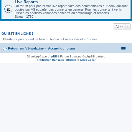
Live Reports
Un forum pour poster vos live report, faire des commentaires sur ceux qui sont
postés sur VS et parler des concerts en general. Pour les concerts à venir,
utiliser les sections Annonces concerts ou covoiturage et rencarts.
Sujets :
1730
Aller
QUI EST EN LIGNE ?
Utilisateurs parcourant ce forum : Aucun utilisateur inscrit et 1 invité
Retour sur VS-webzine
Accueil du forum
Développé par
phpBB
® Forum Software © phpBB Limited
Traduction française officielle
©
Miles Cellar