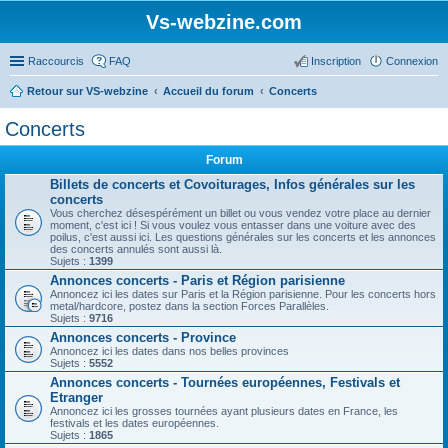
Vs-webzine.com
Raccourcis
FAQ
Inscription
Connexion
Retour sur VS-webzine
Accueil du forum
Concerts
Concerts
Forum
Billets de concerts et Covoiturages, Infos générales sur les
concerts
Vous cherchez désespérément un billet ou vous vendez votre place au dernier
moment, c'est ici ! Si vous voulez vous entasser dans une voiture avec des
poilus, c'est aussi ici. Les questions générales sur les concerts et les annonces
des concerts annulés sont aussi là.
Sujets :
1399
Annonces concerts - Paris et Région parisienne
Annoncez ici les dates sur Paris et la Région parisienne. Pour les concerts hors
metal/hardcore, postez dans la section Forces Parallèles.
Sujets :
9716
Annonces concerts - Province
Annoncez ici les dates dans nos belles provinces
Sujets :
5552
Annonces concerts - Tournées européennes, Festivals et
Etranger
Annoncez ici les grosses tournées ayant plusieurs dates en France, les
festivals et les dates européennes.
Sujets :
1865