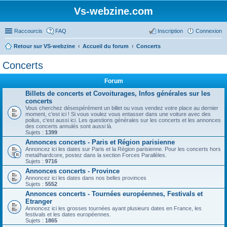
Vs-webzine.com
Raccourcis
FAQ
Inscription
Connexion
Retour sur VS-webzine
Accueil du forum
Concerts
Concerts
Forum
Billets de concerts et Covoiturages, Infos générales sur les
concerts
Vous cherchez désespérément un billet ou vous vendez votre place au dernier
moment, c'est ici ! Si vous voulez vous entasser dans une voiture avec des
poilus, c'est aussi ici. Les questions générales sur les concerts et les annonces
des concerts annulés sont aussi là.
Sujets :
1399
Annonces concerts - Paris et Région parisienne
Annoncez ici les dates sur Paris et la Région parisienne. Pour les concerts hors
metal/hardcore, postez dans la section Forces Parallèles.
Sujets :
9716
Annonces concerts - Province
Annoncez ici les dates dans nos belles provinces
Sujets :
5552
Annonces concerts - Tournées européennes, Festivals et
Etranger
Annoncez ici les grosses tournées ayant plusieurs dates en France, les
festivals et les dates européennes.
Sujets :
1865