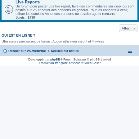
Live Reports
Un forum pour poster vos live report, faire des commentaires sur ceux qui sont
postés sur VS et parler des concerts en general. Pour les concerts à venir,
utiliser les sections Annonces concerts ou covoiturage et rencarts.
Sujets :
1730
Aller
QUI EST EN LIGNE ?
Utilisateurs parcourant ce forum : Aucun utilisateur inscrit et 4 invités
Retour sur VS-webzine
Accueil du forum
Développé par
phpBB
® Forum Software © phpBB Limited
Traduction française officielle
©
Miles Cellar